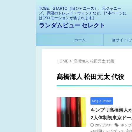
TOBE、STARTO（旧ジャニーズ）、元ジャニー
ズ、界隈のトレンド・ウォッチなど。[*本ページに
はプロモーションが含まれます]
ランダムビュー セレクト
ホーム
当サイトに
HOME
>
髙橋海人 松田元太 代役
髙橋海人 松田元太 代役
King ＆ Prince
キンプリ髙橋海人が
2人体制初東京ドー
2025/8/31
キンプ
24時間テレビ ダンス
,
髙橋