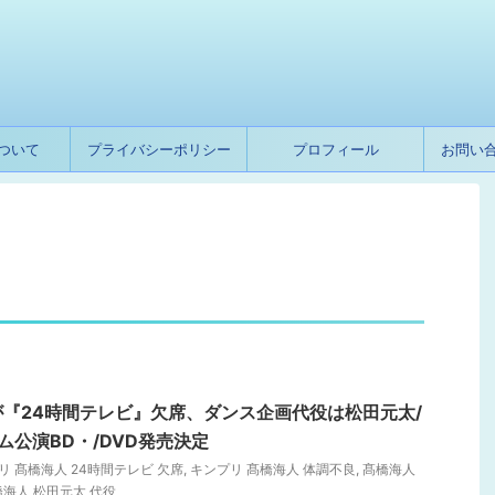
ついて
プライバシーポリシー
プロフィール
お問い
『24時間テレビ』欠席、ダンス企画代役は松田元太/
ム公演BD・/DVD発売決定
リ 髙橋海人 24時間テレビ 欠席
,
キンプリ 髙橋海人 体調不良
,
髙橋海人
海人 松田元太 代役