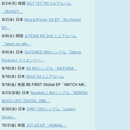
8/24(月) 韓国
NCT 127 7thフルアルバム
「BLINGY」
9/2(水) 日本
King＆Prince 1st EP「So Honey
EP」
9/8(火) 韓国
＆TEAM KR 2nd ミニアルバム
「Mark on Me」
9/9(水) 日本
SixTONES 18thシングル「Dance
Forever/ マイオンリー」
9/16(水) 日本
INI 9thシングル「ANTHEM」
9/16(水) 日本
M!LK 1stミニアルバム
9/18(金) 米国 BE:FIRST Global EP「WATCH ME」
9/23(水祝) 日本
Number_i 4thシングル「REBON/
BUGS LIFE/ DIGITAL GIRL」
9/30(水) 日本
OWV 13thシングル「Lovey-
Dovey」
10/2(金) 米国
JO1 US EP「ANIMAL」