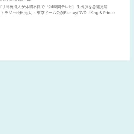
ンプリ髙橋海人が体調不良で『24時間テレビ』生出演を急遽見送
ャ松田元太 ・東京ドーム公演Blu-ray/DVD『King & Prince