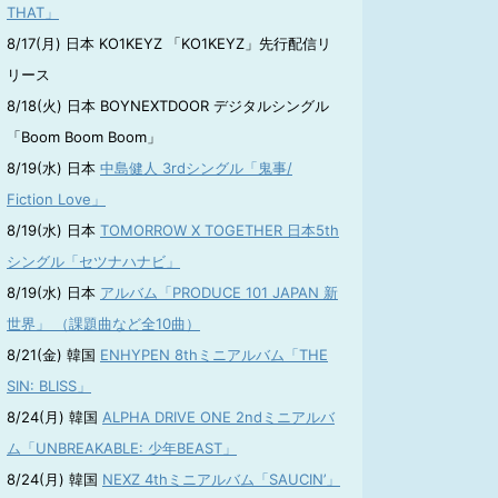
THAT」
8/17(月) 日本 KO1KEYZ 「KO1KEYZ」先行配信リ
リース
8/18(火) 日本 BOYNEXTDOOR デジタルシングル
「Boom Boom Boom」
8/19(水) 日本
中島健人 3rdシングル「鬼事/
Fiction Love」
8/19(水) 日本
TOMORROW X TOGETHER 日本5th
シングル「セツナハナビ」
8/19(水) 日本
アルバム「PRODUCE 101 JAPAN 新
世界」 （課題曲など全10曲）
8/21(金) 韓国
ENHYPEN 8thミニアルバム「THE
SIN: BLISS」
8/24(月) 韓国
ALPHA DRIVE ONE 2ndミニアルバ
ム「UNBREAKABLE: 少年BEAST」
8/24(月) 韓国
NEXZ 4thミニアルバム「SAUCIN’」