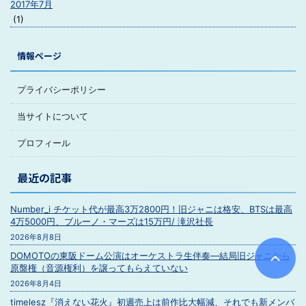
2017年7月
(1)
情報ページ
プライバシーポリシー
当サイトについて
プロフィール
最近の記事
Number_i チケット代が最高3万2800円！旧ジャニは格安、BTSは最高
4万5000円、ブルーノ・マーズは15万円/ 滝沢社長
2026年8月8日
DOMOTOの東阪ドーム公演はオーケストラ生伴奏―結局旧ジャニから
原盤権（音源権利）を譲ってもらえていない
2026年8月4日
timelesz『消えない花火』初週売上は前作比大幅減、それでも新メンバ