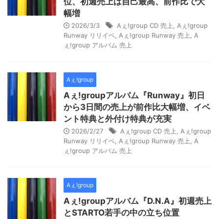
位、初週売上は自己最高、前作比で大
幅増
2026/3/3
Aぇ!group CD 売上
,
Aぇ!group
Runway リリイベ
,
Aぇ!group Runway 売上
,
A
ぇ!group アルバム 売上
Aぇ!group
Aぇ!groupアルバム『Runway』初日
から3日間の売上が前作比大幅増、イベ
ント特典と外付け特典が充実
2026/2/27
Aぇ!group CD 売上
,
Aぇ!group
Runway リリイベ
,
Aぇ!group Runway 売上
,
A
ぇ!group アルバム 売上
Aぇ!group
Aぇ!groupアルバム『D.N.A』初週売上
とSTARTO若手の中の立ち位置