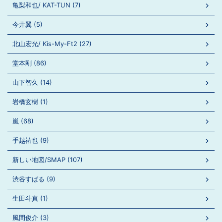
亀梨和也/ KAT-TUN (7)
今井翼 (5)
北山宏光/ Kis-My-Ft2 (27)
堂本剛 (86)
山下智久 (14)
岩橋玄樹 (1)
嵐 (68)
手越祐也 (9)
新しい地図/SMAP (107)
渋谷すばる (9)
生田斗真 (1)
風間俊介 (3)