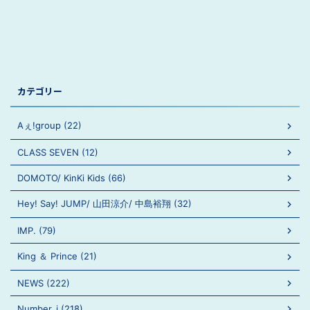
カテゴリー
Aぇ!group (22)
CLASS SEVEN (12)
DOMOTO/ KinKi Kids (66)
Hey! Say! JUMP/ 山田涼介/ 中島裕翔 (32)
IMP. (79)
King ＆ Prince (21)
NEWS (222)
Number_i (218)