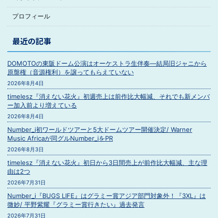
プロフィール
最近の記事
DOMOTOの東阪ドーム公演はオーケストラ生伴奏―結局旧ジャニから
原盤権（音源権利）を譲ってもらえていない
2026年8月4日
timelesz『消えない花火』初週売上は前作比大幅減、それでも新メンバ
ー加入前より増えている
2026年8月4日
Number_i初ワールドツアーと5大ドームツアー開催決定/ Warner
Music Africaが同グルNumber_iをPR
2026年8月3日
timelesz『消えない花火』初日から3日間売上が前作比大幅減、主な理
由は2つ
2026年7月31日
Number_i『BUGS LIFE』はグラミー賞アジア部門対象外！『3XL』は
微妙/ 平野紫耀『グラミー賞行きたい』過去発言
2026年7月31日