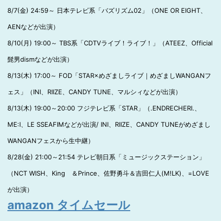
8/7(金) 24:59～ 日本テレビ系「バズリズム02」（ONE OR EIGHT、
AENなどが出演）
8/10(月) 19:00～ TBS系「CDTVライブ！ライブ！」（ATEEZ、Official
髭男dismなどが出演）
8/13(木) 17:00～ FOD「STAR×めざましライブ｜めざましWANGANフ
ェス」（INI、RIIZE、CANDY TUNE、マルシィなどが出演）
8/13(木) 19:00～20:00 フジテレビ系「STAR」（.ENDRECHERI.、
ME:I、LE SSEAFIMなどが出演/ INI、RIIZE、CANDY TUNEがめざまし
WANGANフェスから生中継）
8/28(金) 21:00～21:54 テレビ朝日系「ミュージックステーション」
（NCT WISH、King ＆Prince、佐野勇斗＆吉田仁人(M!LK)、=LOVE
が出演）
amazon タイムセール