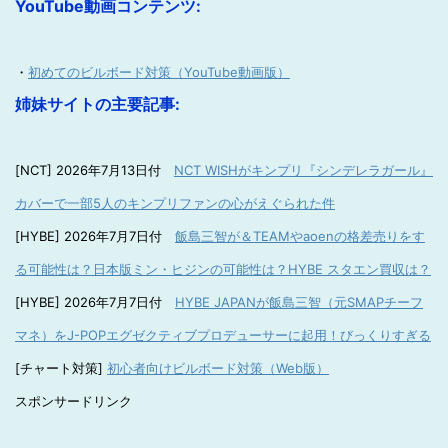
YouTube動画コンテンツ:
・
初めてのビルボード対策（YouTube動画版）
姉妹サイトの主要記事:
[NCT] 2026年7月13日付
NCT WISHがキンプリ『シンデレラガール』
カバーで一部5人のキンプリファンの心がえぐられた件
[HYBE] 2026年7月7日付
飯島三智が＆TEAMやaoenの格差売りをす
る可能性は？日本版ミン・ヒジンの可能性は？HYBE スタエン買収は？
[HYBE] 2026年7月7日付
HYBE JAPANが飯島三智（元SMAPチーフ
マネ）をJ-POPエグゼクティブプロデューサーに起用！びっくりすぎる
[チャート対策]
初心者向けビルボード対策（Web版）
スポンサードリンク