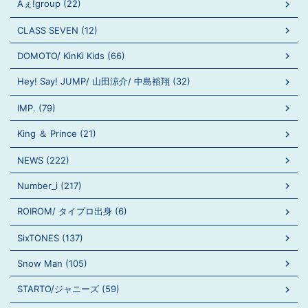
Aぇ!group (22)
CLASS SEVEN (12)
DOMOTO/ KinKi Kids (66)
Hey! Say! JUMP/ 山田涼介/ 中島裕翔 (32)
IMP. (79)
King ＆ Prince (21)
NEWS (222)
Number_i (217)
ROIROM/ タイプロ出身 (6)
SixTONES (137)
Snow Man (105)
STARTO/ジャニーズ (59)