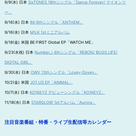
9/9(水) 日本
SixTONES 18thシングル「Dance Forever/ マイオンリ
ー」
9/16(水) 日本
INI 9thシングル「ANTHEM」
9/16(水) 日本
M!LK 1stミニアルバム
9/18(金) 米国 BE:FIRST Global EP「WATCH ME」
9/23(水祝) 日本
Number_i 4thシングル「REBON/ BUGS LIFE/
DIGITAL GIRL」
9/30(水) 日本
OWV 13thシングル「Lovey-Dovey」
10/2(金) 米国
JO1 US EP「ANIMAL」
10/7(水) 日本
KO1KEYZ デビューシングル「KO1KEYZ」
11/18(水) 日本
STARGLOW 1stアルバム「Aurora」
注目音楽番組・特番・ライブ生配信等カレンダー