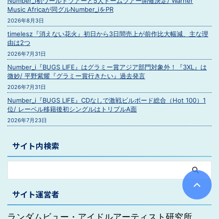
Number_i初ワールドツアーと5大ドームツアー開催決定/ Warner
Music Africaが同グルNumber_iをPR
2026年8月3日
timelesz『消えない花火』初日から3日間売上が前作比大幅減、主な理
由は2つ
2026年7月31日
Number_i『BUGS LIFE』はグラミー賞アジア部門対象外！『3XL』は
微妙/ 平野紫耀『グラミー賞行きたい』過去発言
2026年7月31日
Number_i『BUGS LIFE』CDなしで激戦ビルボード総合（Hot 100）1
位/ レーベル移籍後初シングルはトリプルA面
2026年7月23日
サイト内検索
サイト運営者
ランダムビュー・アイドルアーティスト研究所