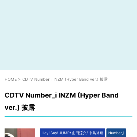
HOME
>
CDTV Number_i INZM (Hyper Band ver.) 披露
CDTV Number_i INZM (Hyper Band
ver.) 披露
Hey! Say! JUMP/ 山田涼介/ 中島裕翔
Number_i