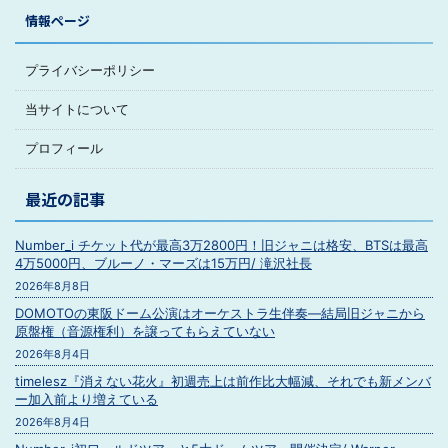
情報ページ
プライバシーポリシー
当サイトについて
プロフィール
最近の記事
Number_i チケット代が最高3万2800円！旧ジャニは格安、BTSは最高
4万5000円、ブルーノ・マーズは15万円/ 滝沢社長
2026年8月8日
DOMOTOの東阪ドーム公演はオーケストラ生伴奏―結局旧ジャニから
原盤権（音源権利）を譲ってもらえていない
2026年8月4日
timelesz『消えない花火』初週売上は前作比大幅減、それでも新メンバ
ー加入前より増えている
2026年8月4日