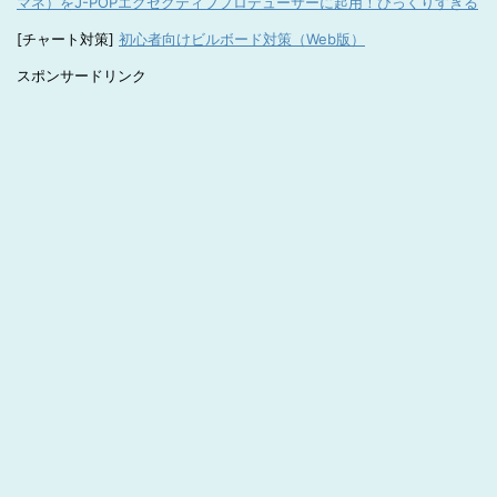
マネ）をJ-POPエグゼクティブプロデューサーに起用！びっくりすぎる
[チャート対策]
初心者向けビルボード対策（Web版）
スポンサードリンク