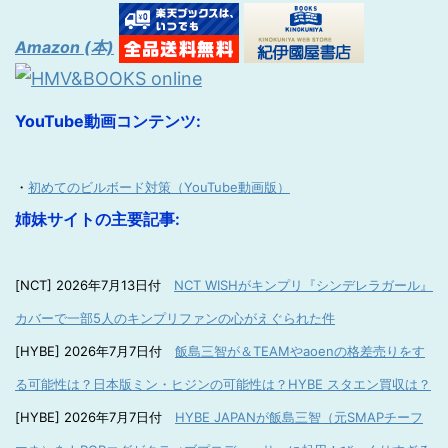
Amazon (本)
YouTube動画コンテンツ:
・
初めてのビルボード対策（YouTube動画版）
姉妹サイトの主要記事:
[NCT] 2026年7月13日付
NCT WISHがキンプリ『シンデレラガール』
カバーで一部5人のキンプリファンの心がえぐられた件
[HYBE] 2026年7月7日付
飯島三智が＆TEAMやaoenの格差売りをす
る可能性は？日本版ミン・ヒジンの可能性は？HYBE スタエン買収は？
[HYBE] 2026年7月7日付
HYBE JAPANが飯島三智（元SMAPチーフ