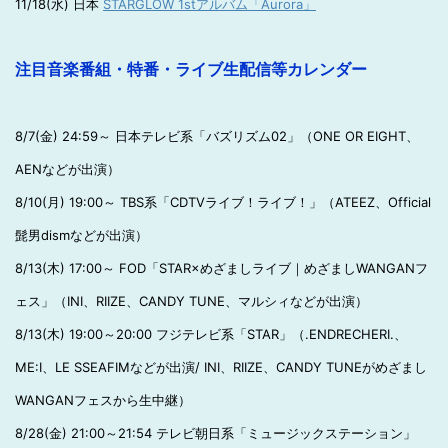
11/18(水) 日本
STARGLOW 1stアルバム「Aurora」
注目音楽番組・特番・ライブ生配信等カレンダー
8/7(金) 24:59～ 日本テレビ系「バズリズム02」（ONE OR EIGHT、
AENなどが出演）
8/10(月) 19:00～ TBS系「CDTVライブ！ライブ！」（ATEEZ、Official
髭男dismなどが出演）
8/13(木) 17:00～ FOD「STAR×めざましライブ｜めざましWANGANフ
ェス」（INI、RIIZE、CANDY TUNE、マルシィなどが出演）
8/13(木) 19:00～20:00 フジテレビ系「STAR」（.ENDRECHERI.、
ME:I、LE SSEAFIMなどが出演/ INI、RIIZE、CANDY TUNEがめざまし
WANGANフェスから生中継）
8/28(金) 21:00～21:54 テレビ朝日系「ミュージックステーション」