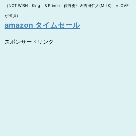
（NCT WISH、King ＆Prince、佐野勇斗＆吉田仁人(M!LK)、=LOVE
が出演）
amazon タイムセール
スポンサードリンク