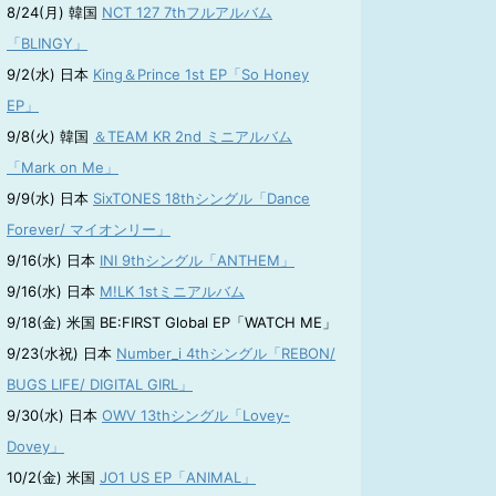
8/24(月) 韓国
NCT 127 7thフルアルバム
「BLINGY」
9/2(水) 日本
King＆Prince 1st EP「So Honey
EP」
9/8(火) 韓国
＆TEAM KR 2nd ミニアルバム
「Mark on Me」
9/9(水) 日本
SixTONES 18thシングル「Dance
Forever/ マイオンリー」
9/16(水) 日本
INI 9thシングル「ANTHEM」
9/16(水) 日本
M!LK 1stミニアルバム
9/18(金) 米国 BE:FIRST Global EP「WATCH ME」
9/23(水祝) 日本
Number_i 4thシングル「REBON/
BUGS LIFE/ DIGITAL GIRL」
9/30(水) 日本
OWV 13thシングル「Lovey-
Dovey」
10/2(金) 米国
JO1 US EP「ANIMAL」