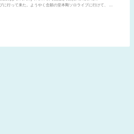
to ライブに行って来た。ようやく念願の堂本剛ソロライブに行けて、 ...