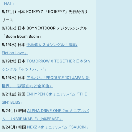
THAT」
8/17(月) 日本 KO1KEYZ 「KO1KEYZ」先行配信リ
リース
8/18(火) 日本 BOYNEXTDOOR デジタルシングル
「Boom Boom Boom」
8/19(水) 日本
中島健人 3rdシングル「鬼事/
Fiction Love」
8/19(水) 日本
TOMORROW X TOGETHER 日本5th
シングル「セツナハナビ」
8/19(水) 日本
アルバム「PRODUCE 101 JAPAN 新
世界」 （課題曲など全10曲）
8/21(金) 韓国
ENHYPEN 8thミニアルバム「THE
SIN: BLISS」
8/24(月) 韓国
ALPHA DRIVE ONE 2ndミニアルバ
ム「UNBREAKABLE: 少年BEAST」
8/24(月) 韓国
NEXZ 4thミニアルバム「SAUCIN’」