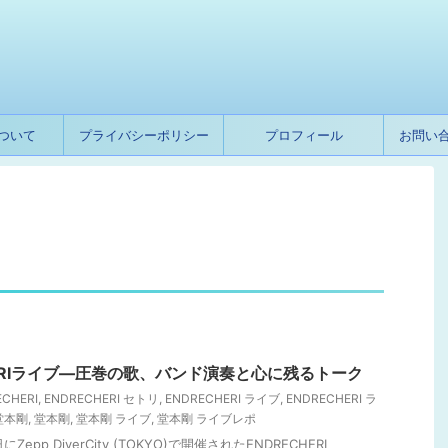
ついて
プライバシーポリシー
プロフィール
お問い
HERIライブ―圧巻の歌、バンド演奏と心に残るトーク
CHERI
,
ENDRECHERI セトリ
,
ENDRECHERI ライブ
,
ENDRECHERI ラ
 堂本剛
,
堂本剛
,
堂本剛 ライブ
,
堂本剛 ライブレポ
Zepp DiverCity (TOKYO)で開催されたENDRECHERI