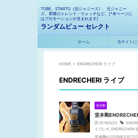
TOBE、STARTO（旧ジャニーズ）、元ジャニー
ズ、界隈のトレンド・ウォッチなど。[*本ページに
はプロモーションが含まれます]
ランダムビュー セレクト
ホーム
当サイトに
HOME
>
ENDRECHERI ライブ
ENDRECHERI ライブ
堂本剛
堂本剛ENDREC
2018/5/23
ENDRE
イブレポ
,
ENDRECHERI
堂本剛の2018年5月22日に