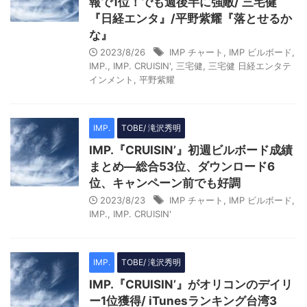
報で1位！でも週後半に強敵/ 三宅健
『日経エンタ』/平野紫耀『落とせるか
な』
2023/8/26
IMP チャート
,
IMP ビルボード
,
IMP.
,
IMP. CRUISIN'
,
三宅健
,
三宅健 日経エンタテ
インメント
,
平野紫耀
IMP.
TOBE/ 滝沢秀明
IMP.『CRUISIN’』初週ビルボード成績
まとめ―総合53位、ダウンロード6
位、キャンペーン前でも好調
2023/8/23
IMP チャート
,
IMP ビルボード
,
IMP.
,
IMP. CRUISIN'
IMP.
TOBE/ 滝沢秀明
IMP.『CRUISIN’』がオリコンのデイリ
ー1位獲得/ iTunesランキング台湾3