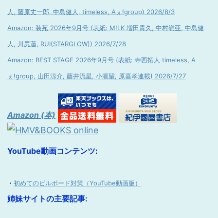
人, 藤原丈一郎, 中島健人, timeless, Aぇ!group) 2026/8/3
Amazon: 装苑 2026年9月号 (表紙: M!LK 増田貴久, 中村嶺亜, 中島健
人, 川尻蓮, RUI(STARGLOW)) 2026/7/28
Amazon: BEST STAGE 2026年9月号 (表紙: 寺西拓人 timeless, A
ぇ!group, 山田涼介, 藤井流星, 小瀧望, 原嘉孝連載) 2026/7/27
Amazon (本)
YouTube動画コンテンツ:
・
初めてのビルボード対策（YouTube動画版）
姉妹サイトの主要記事: