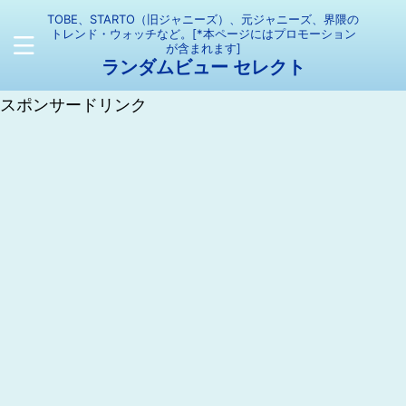
TOBE、STARTO（旧ジャニーズ）、元ジャニーズ、界隈の
トレンド・ウォッチなど。[*本ページにはプロモーション
が含まれます]
ランダムビュー セレクト
スポンサードリンク