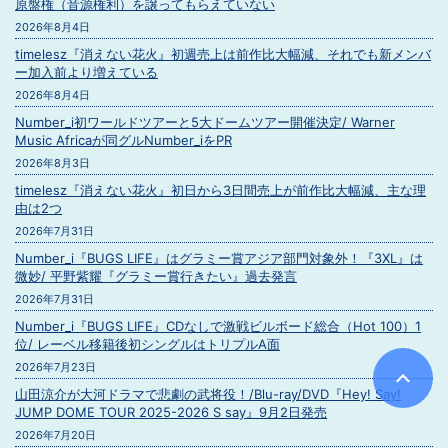
原盤権（音源権利）を譲ってもらえていない
2026年8月4日
timelesz『消えない花火』初週売上は前作比大幅減、それでも新メンバ
ー加入前より増えている
2026年8月4日
Number_i初ワールドツアーと5大ドームツアー開催決定/ Warner
Music Africaが同グルNumber_iをPR
2026年8月3日
timelesz『消えない花火』初日から3日間売上が前作比大幅減、主な理
由は2つ
2026年7月31日
Number_i『BUGS LIFE』はグラミー賞アジア部門対象外！『3XL』は
微妙/ 平野紫耀『グラミー賞行きたい』過去発言
2026年7月31日
Number_i『BUGS LIFE』CDなしで激戦ビルボード総合（Hot 100）1
位/ レーベル移籍後初シングルはトリプルA面
2026年7月23日
山田涼介が大河ドラマで悲劇の武将役！/Blu-ray/DVD『Hey! Say!
JUMP DOME TOUR 2025-2026 S say』9月2日発売
2026年7月20日