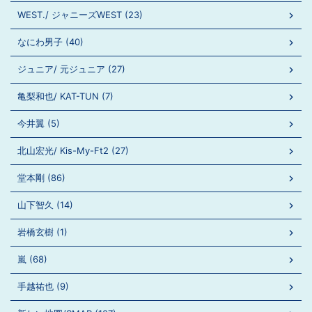
WEST./ ジャニーズWEST (23)
なにわ男子 (40)
ジュニア/ 元ジュニア (27)
亀梨和也/ KAT-TUN (7)
今井翼 (5)
北山宏光/ Kis-My-Ft2 (27)
堂本剛 (86)
山下智久 (14)
岩橋玄樹 (1)
嵐 (68)
手越祐也 (9)