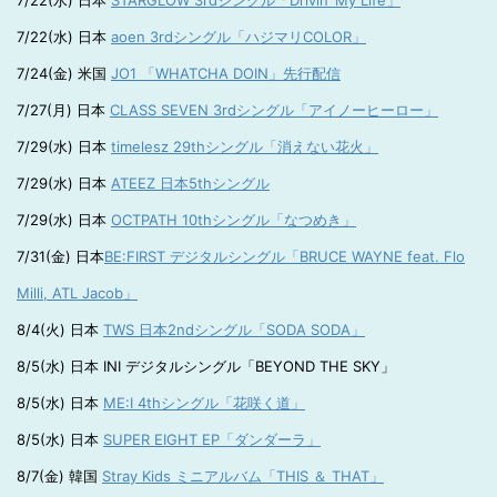
7/22(水) 日本
STARGLOW 3rdシングル「Drivin’ My Life」
7/22(水) 日本
aoen 3rdシングル「ハジマリCOLOR」
7/24(金) 米国
JO1 「WHATCHA DOIN」先行配信
7/27(月) 日本
CLASS SEVEN 3rdシングル「アイノーヒーロー」
7/29(水) 日本
timelesz 29thシングル「消えない花火」
7/29(水) 日本
ATEEZ 日本5thシングル
7/29(水) 日本
OCTPATH 10thシングル「なつめき」
7/31(金) 日本
BE:FIRST デジタルシングル「BRUCE WAYNE feat. Flo
Milli, ATL Jacob」
8/4(火) 日本
TWS 日本2ndシングル「SODA SODA」
8/5(水) 日本 INI デジタルシングル「BEYOND THE SKY」
8/5(水) 日本
ME:I 4thシングル「花咲く道」
8/5(水) 日本
SUPER EIGHT EP「ダンダーラ」
8/7(金) 韓国
Stray Kids ミニアルバム「THIS ＆ THAT」