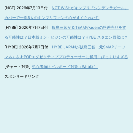
[NCT] 2026年7月13日付
NCT WISHがキンプリ『シンデレラガール』
カバーで一部5人のキンプリファンの心がえぐられた件
[HYBE] 2026年7月7日付
飯島三智が＆TEAMやaoenの格差売りをす
る可能性は？日本版ミン・ヒジンの可能性は？HYBE スタエン買収は？
[HYBE] 2026年7月7日付
HYBE JAPANが飯島三智（元SMAPチーフ
マネ）をJ-POPエグゼクティブプロデューサーに起用！びっくりすぎる
[チャート対策]
初心者向けビルボード対策（Web版）
スポンサードリンク