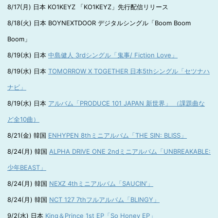
8/17(月) 日本 KO1KEYZ 「KO1KEYZ」先行配信リリース
8/18(火) 日本 BOYNEXTDOOR デジタルシングル「Boom Boom
Boom」
8/19(水) 日本
中島健人 3rdシングル「鬼事/ Fiction Love」
8/19(水) 日本
TOMORROW X TOGETHER 日本5thシングル「セツナハ
ナビ」
8/19(水) 日本
アルバム「PRODUCE 101 JAPAN 新世界」 （課題曲な
ど全10曲）
8/21(金) 韓国
ENHYPEN 8thミニアルバム「THE SIN: BLISS」
8/24(月) 韓国
ALPHA DRIVE ONE 2ndミニアルバム「UNBREAKABLE:
少年BEAST」
8/24(月) 韓国
NEXZ 4thミニアルバム「SAUCIN’」
8/24(月) 韓国
NCT 127 7thフルアルバム「BLINGY」
9/2(水) 日本
King＆Prince 1st EP「So Honey EP」