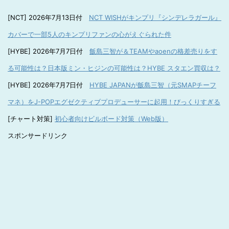
[NCT] 2026年7月13日付
NCT WISHがキンプリ『シンデレラガール』
カバーで一部5人のキンプリファンの心がえぐられた件
[HYBE] 2026年7月7日付
飯島三智が＆TEAMやaoenの格差売りをす
る可能性は？日本版ミン・ヒジンの可能性は？HYBE スタエン買収は？
[HYBE] 2026年7月7日付
HYBE JAPANが飯島三智（元SMAPチーフ
マネ）をJ-POPエグゼクティブプロデューサーに起用！びっくりすぎる
[チャート対策]
初心者向けビルボード対策（Web版）
スポンサードリンク