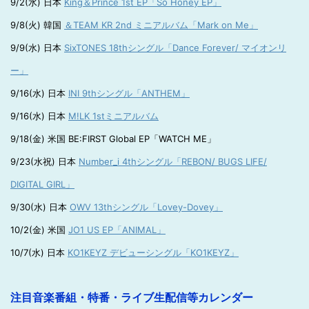
9/2(水) 日本
King＆Prince 1st EP「So Honey EP」
9/8(火) 韓国
＆TEAM KR 2nd ミニアルバム「Mark on Me」
9/9(水) 日本
SixTONES 18thシングル「Dance Forever/ マイオンリ
ー」
9/16(水) 日本
INI 9thシングル「ANTHEM」
9/16(水) 日本
M!LK 1stミニアルバム
9/18(金) 米国 BE:FIRST Global EP「WATCH ME」
9/23(水祝) 日本
Number_i 4thシングル「REBON/ BUGS LIFE/
DIGITAL GIRL」
9/30(水) 日本
OWV 13thシングル「Lovey-Dovey」
10/2(金) 米国
JO1 US EP「ANIMAL」
10/7(水) 日本
KO1KEYZ デビューシングル「KO1KEYZ」
注目音楽番組・特番・ライブ生配信等カレンダー