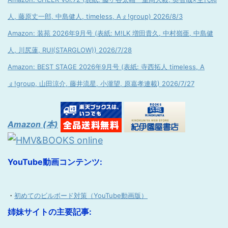
人, 藤原丈一郎, 中島健人, timeless, Aぇ!group) 2026/8/3
Amazon: 装苑 2026年9月号 (表紙: M!LK 増田貴久, 中村嶺亜, 中島健
人, 川尻蓮, RUI(STARGLOW)) 2026/7/28
Amazon: BEST STAGE 2026年9月号 (表紙: 寺西拓人 timeless, A
ぇ!group, 山田涼介, 藤井流星, 小瀧望, 原嘉孝連載) 2026/7/27
Amazon (本)
YouTube動画コンテンツ:
・
初めてのビルボード対策（YouTube動画版）
姉妹サイトの主要記事: