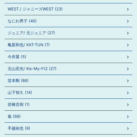
WEST./ ジャニーズWEST (23)
なにわ男子 (40)
ジュニア/ 元ジュニア (27)
亀梨和也/ KAT-TUN (7)
今井翼 (5)
北山宏光/ Kis-My-Ft2 (27)
堂本剛 (86)
山下智久 (14)
岩橋玄樹 (1)
嵐 (68)
手越祐也 (9)