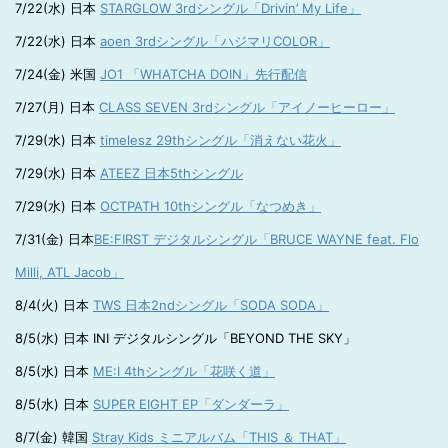
7/22(水) 日本
STARGLOW 3rdシングル「Drivin’ My Life」
7/22(水) 日本
aoen 3rdシングル「ハジマリCOLOR」
7/24(金) 米国
JO1 「WHATCHA DOIN」先行配信
7/27(月) 日本
CLASS SEVEN 3rdシングル「アイノーヒーロー」
7/29(水) 日本
timelesz 29thシングル「消えない花火」
7/29(水) 日本
ATEEZ 日本5thシングル
7/29(水) 日本
OCTPATH 10thシングル「なつめき」
7/31(金) 日本
BE:FIRST デジタルシングル「BRUCE WAYNE feat. Flo
Milli, ATL Jacob」
8/4(火) 日本
TWS 日本2ndシングル「SODA SODA」
8/5(水) 日本 INI デジタルシングル「BEYOND THE SKY」
8/5(水) 日本
ME:I 4thシングル「花咲く道」
8/5(水) 日本
SUPER EIGHT EP「ダンダーラ」
8/7(金) 韓国
Stray Kids ミニアルバム「THIS ＆ THAT」