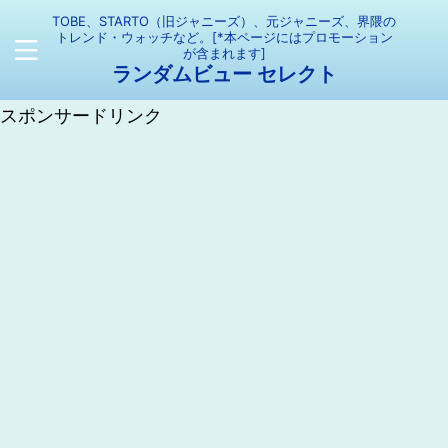
TOBE、STARTO（旧ジャニーズ）、元ジャニーズ、界隈の
トレンド・ウォッチなど。[*本ページにはプロモーション
が含まれます]
ランダムビュー セレクト
スポンサードリンク