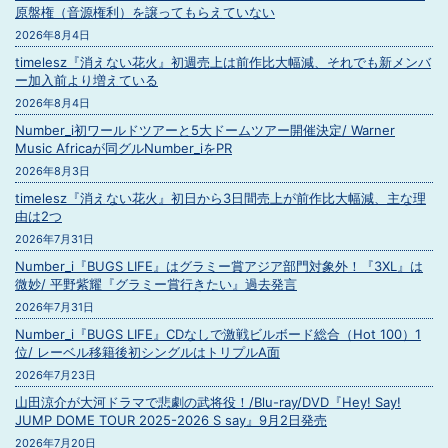
原盤権（音源権利）を譲ってもらえていない
2026年8月4日
timelesz『消えない花火』初週売上は前作比大幅減、それでも新メンバ
ー加入前より増えている
2026年8月4日
Number_i初ワールドツアーと5大ドームツアー開催決定/ Warner
Music Africaが同グルNumber_iをPR
2026年8月3日
timelesz『消えない花火』初日から3日間売上が前作比大幅減、主な理
由は2つ
2026年7月31日
Number_i『BUGS LIFE』はグラミー賞アジア部門対象外！『3XL』は
微妙/ 平野紫耀『グラミー賞行きたい』過去発言
2026年7月31日
Number_i『BUGS LIFE』CDなしで激戦ビルボード総合（Hot 100）1
位/ レーベル移籍後初シングルはトリプルA面
2026年7月23日
山田涼介が大河ドラマで悲劇の武将役！/Blu-ray/DVD『Hey! Say!
JUMP DOME TOUR 2025-2026 S say』9月2日発売
2026年7月20日