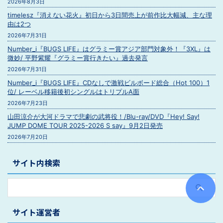
2026年8月3日
timelesz『消えない花火』初日から3日間売上が前作比大幅減、主な理
由は2つ
2026年7月31日
Number_i『BUGS LIFE』はグラミー賞アジア部門対象外！『3XL』は
微妙/ 平野紫耀『グラミー賞行きたい』過去発言
2026年7月31日
Number_i『BUGS LIFE』CDなしで激戦ビルボード総合（Hot 100）1
位/ レーベル移籍後初シングルはトリプルA面
2026年7月23日
山田涼介が大河ドラマで悲劇の武将役！/Blu-ray/DVD『Hey! Say!
JUMP DOME TOUR 2025-2026 S say』9月2日発売
2026年7月20日
サイト内検索
サイト運営者