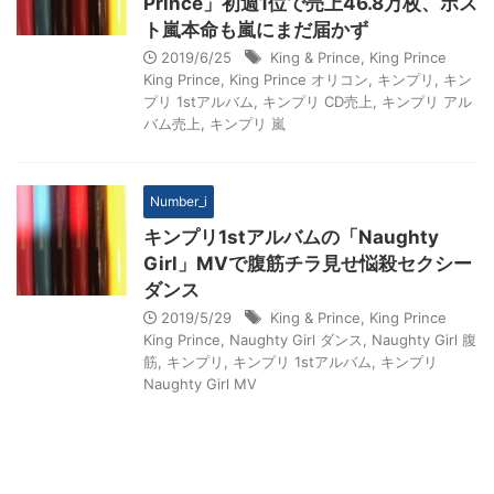
Prince」初週1位で売上46.8万枚、ポス
ト嵐本命も嵐にまだ届かず
2019/6/25
King & Prince
,
King Prince
King Prince
,
King Prince オリコン
,
キンプリ
,
キン
プリ 1stアルバム
,
キンプリ CD売上
,
キンプリ アル
バム売上
,
キンプリ 嵐
Number_i
キンプリ1stアルバムの「Naughty
Girl」MVで腹筋チラ見せ悩殺セクシー
ダンス
2019/5/29
King & Prince
,
King Prince
King Prince
,
Naughty Girl ダンス
,
Naughty Girl 腹
筋
,
キンプリ
,
キンプリ 1stアルバム
,
キンプリ
Naughty Girl MV