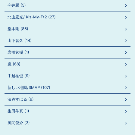
今井翼 (5)
北山宏光/ Kis-My-Ft2 (27)
堂本剛 (86)
山下智久 (14)
岩橋玄樹 (1)
嵐 (68)
手越祐也 (9)
新しい地図/SMAP (107)
渋谷すばる (9)
生田斗真 (1)
風間俊介 (3)