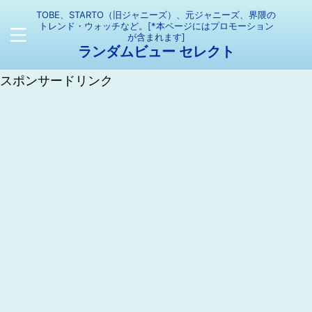
TOBE、STARTO（旧ジャニーズ）、元ジャニーズ、界隈の
トレンド・ウォッチなど。[*本ページにはプロモーション
が含まれます]
ランダムビュー セレクト
スポンサードリンク