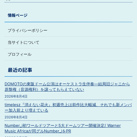
情報ページ
プライバシーポリシー
当サイトについて
プロフィール
最近の記事
DOMOTOの東阪ドーム公演はオーケストラ生伴奏―結局旧ジャニから
原盤権（音源権利）を譲ってもらえていない
2026年8月4日
timelesz『消えない花火』初週売上は前作比大幅減、それでも新メンバ
ー加入前より増えている
2026年8月4日
Number_i初ワールドツアーと5大ドームツアー開催決定/ Warner
Music Africaが同グルNumber_iをPR