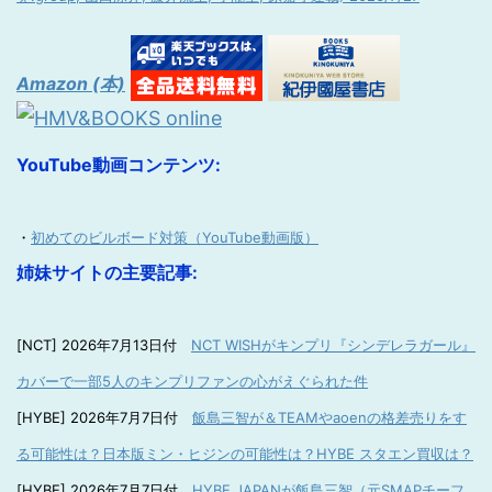
Amazon (本)
YouTube動画コンテンツ:
・
初めてのビルボード対策（YouTube動画版）
姉妹サイトの主要記事:
[NCT] 2026年7月13日付
NCT WISHがキンプリ『シンデレラガール』
カバーで一部5人のキンプリファンの心がえぐられた件
[HYBE] 2026年7月7日付
飯島三智が＆TEAMやaoenの格差売りをす
る可能性は？日本版ミン・ヒジンの可能性は？HYBE スタエン買収は？
[HYBE] 2026年7月7日付
HYBE JAPANが飯島三智（元SMAPチーフ