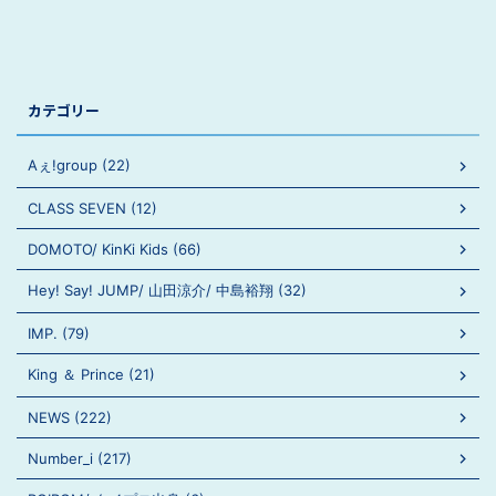
カテゴリー
Aぇ!group (22)
CLASS SEVEN (12)
DOMOTO/ KinKi Kids (66)
Hey! Say! JUMP/ 山田涼介/ 中島裕翔 (32)
IMP. (79)
King ＆ Prince (21)
NEWS (222)
Number_i (217)