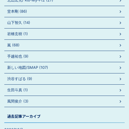
北山宏光/ Kis-My-Ft2 (27)
堂本剛 (86)
山下智久 (14)
岩橋玄樹 (1)
嵐 (68)
手越祐也 (9)
新しい地図/SMAP (107)
渋谷すばる (9)
生田斗真 (1)
風間俊介 (3)
過去記事アーカイブ