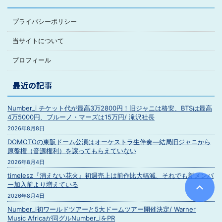
プライバシーポリシー
当サイトについて
プロフィール
最近の記事
Number_i チケット代が最高3万2800円！旧ジャニは格安、BTSは最高
4万5000円、ブルーノ・マーズは15万円/ 滝沢社長
2026年8月8日
DOMOTOの東阪ドーム公演はオーケストラ生伴奏―結局旧ジャニから
原盤権（音源権利）を譲ってもらえていない
2026年8月4日
timelesz『消えない花火』初週売上は前作比大幅減、それでも新メンバ
ー加入前より増えている
2026年8月4日
Number_i初ワールドツアーと5大ドームツアー開催決定/ Warner
Music Africaが同グルNumber_iをPR