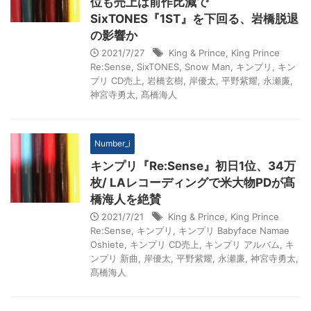
位も売上は前作比減で
SixTONES『1ST』を下回る、岩橋脱退
の影響か
2021/7/27
King & Prince
,
King Prince
Re:Sense
,
SixTONES
,
Snow Man
,
キンプリ
,
キン
プリ CD売上
,
岩橋玄樹
,
岸優太
,
平野紫耀
,
永瀬廉
,
神宮寺勇太
,
髙橋海人
Number_i
キンプリ『Re:Sense』初日1位、34万
枚/ LAレコーディングで米大物PDが髙
橋海人を絶賛
2021/7/21
King & Prince
,
King Prince
Re:Sense
,
キンプリ
,
キンプリ Babyface Namae
Oshiete
,
キンプリ CD売上
,
キンプリ アルバム
,
キ
ンプリ 新曲
,
岸優太
,
平野紫耀
,
永瀬廉
,
神宮寺勇太
,
髙橋海人