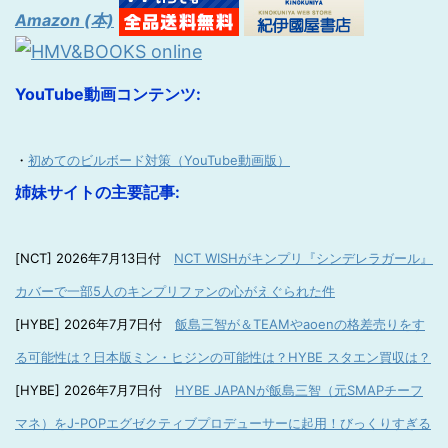
Amazon (本)
YouTube動画コンテンツ:
・
初めてのビルボード対策（YouTube動画版）
姉妹サイトの主要記事:
[NCT] 2026年7月13日付
NCT WISHがキンプリ『シンデレラガール』
カバーで一部5人のキンプリファンの心がえぐられた件
[HYBE] 2026年7月7日付
飯島三智が＆TEAMやaoenの格差売りをす
る可能性は？日本版ミン・ヒジンの可能性は？HYBE スタエン買収は？
[HYBE] 2026年7月7日付
HYBE JAPANが飯島三智（元SMAPチーフ
マネ）をJ-POPエグゼクティブプロデューサーに起用！びっくりすぎる