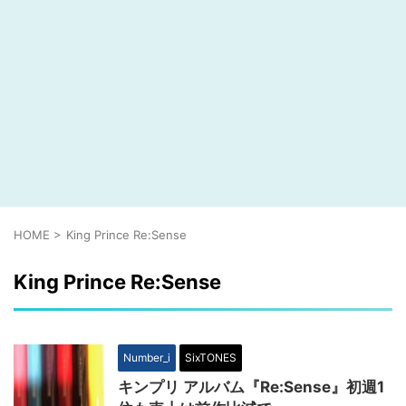
HOME
>
King Prince Re:Sense
King Prince Re:Sense
Number_i
SixTONES
キンプリ アルバム『Re:Sense』初週1