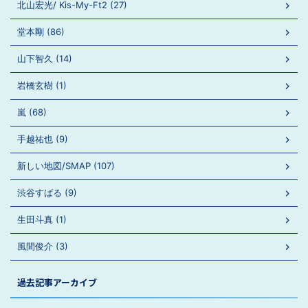
北山宏光/ Kis-My-Ft2 (27)
堂本剛 (86)
山下智久 (14)
岩橋玄樹 (1)
嵐 (68)
手越祐也 (9)
新しい地図/SMAP (107)
渋谷すばる (9)
生田斗真 (1)
風間俊介 (3)
過去記事アーカイブ