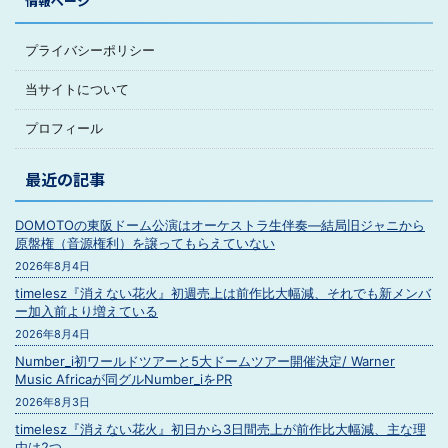
情報ページ
プライバシーポリシー
当サイトについて
プロフィール
最近の記事
DOMOTOの東阪ドーム公演はオーケストラ生伴奏―結局旧ジャニから
原盤権（音源権利）を譲ってもらえていない
2026年8月4日
timelesz『消えない花火』初週売上は前作比大幅減、それでも新メンバ
ー加入前より増えている
2026年8月4日
Number_i初ワールドツアーと5大ドームツアー開催決定/ Warner
Music Africaが同グルNumber_iをPR
2026年8月3日
timelesz『消えない花火』初日から3日間売上が前作比大幅減、主な理
由は2つ