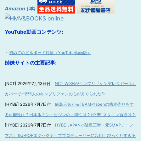
Amazon (本)
YouTube動画コンテンツ:
・
初めてのビルボード対策（YouTube動画版）
姉妹サイトの主要記事:
[NCT] 2026年7月13日付
NCT WISHがキンプリ『シンデレラガール』
カバーで一部5人のキンプリファンの心がえぐられた件
[HYBE] 2026年7月7日付
飯島三智が＆TEAMやaoenの格差売りをす
る可能性は？日本版ミン・ヒジンの可能性は？HYBE スタエン買収は？
[HYBE] 2026年7月7日付
HYBE JAPANが飯島三智（元SMAPチーフ
マネ）をJ-POPエグゼクティブプロデューサーに起用！びっくりすぎる