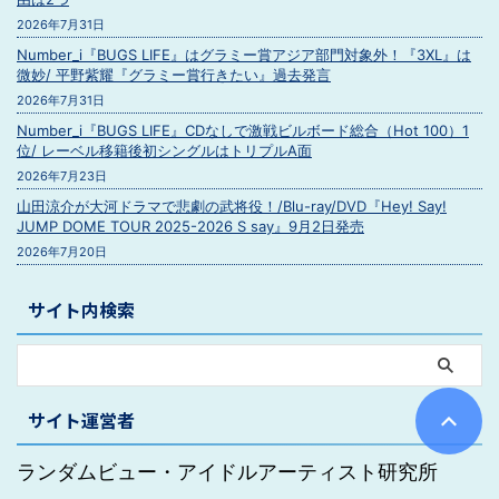
2026年7月31日
Number_i『BUGS LIFE』はグラミー賞アジア部門対象外！『3XL』は
微妙/ 平野紫耀『グラミー賞行きたい』過去発言
2026年7月31日
Number_i『BUGS LIFE』CDなしで激戦ビルボード総合（Hot 100）1
位/ レーベル移籍後初シングルはトリプルA面
2026年7月23日
山田涼介が大河ドラマで悲劇の武将役！/Blu-ray/DVD『Hey! Say!
JUMP DOME TOUR 2025-2026 S say』9月2日発売
2026年7月20日
サイト内検索
サイト運営者
ランダムビュー・アイドルアーティスト研究所