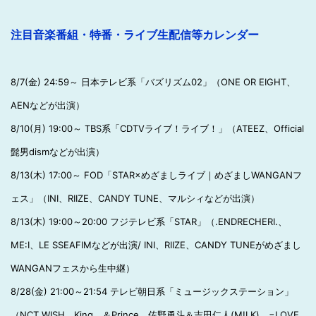
注目音楽番組・特番・ライブ生配信等カレンダー
8/7(金) 24:59～ 日本テレビ系「バズリズム02」（ONE OR EIGHT、
AENなどが出演）
8/10(月) 19:00～ TBS系「CDTVライブ！ライブ！」（ATEEZ、Official
髭男dismなどが出演）
8/13(木) 17:00～ FOD「STAR×めざましライブ｜めざましWANGANフ
ェス」（INI、RIIZE、CANDY TUNE、マルシィなどが出演）
8/13(木) 19:00～20:00 フジテレビ系「STAR」（.ENDRECHERI.、
ME:I、LE SSEAFIMなどが出演/ INI、RIIZE、CANDY TUNEがめざまし
WANGANフェスから生中継）
8/28(金) 21:00～21:54 テレビ朝日系「ミュージックステーション」
（NCT WISH、King ＆Prince、佐野勇斗＆吉田仁人(M!LK)、=LOVE