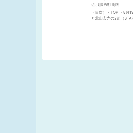
組
,
滝沢秀明 剛腕
（目次）・TOP ・8月1
と北山宏光の2組（STARTO