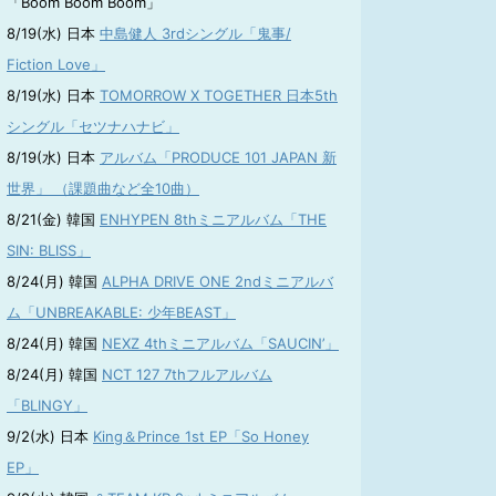
「Boom Boom Boom」
8/19(水) 日本
中島健人 3rdシングル「鬼事/
Fiction Love」
8/19(水) 日本
TOMORROW X TOGETHER 日本5th
シングル「セツナハナビ」
8/19(水) 日本
アルバム「PRODUCE 101 JAPAN 新
世界」 （課題曲など全10曲）
8/21(金) 韓国
ENHYPEN 8thミニアルバム「THE
SIN: BLISS」
8/24(月) 韓国
ALPHA DRIVE ONE 2ndミニアルバ
ム「UNBREAKABLE: 少年BEAST」
8/24(月) 韓国
NEXZ 4thミニアルバム「SAUCIN’」
8/24(月) 韓国
NCT 127 7thフルアルバム
「BLINGY」
9/2(水) 日本
King＆Prince 1st EP「So Honey
EP」