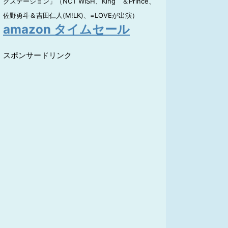
クステーション」（NCT WISH、King ＆Prince、
佐野勇斗＆吉田仁人(M!LK)、=LOVEが出演）
amazon タイムセール
スポンサードリンク