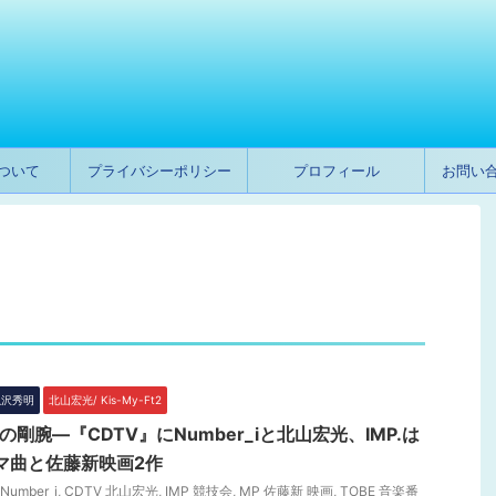
ついて
プライバシーポリシー
プロフィール
お問い
 滝沢秀明
北山宏光/ Kis-My-Ft2
の剛腕―『CDTV』にNumber_iと北山宏光、IMP.は
ーマ曲と佐藤新映画2作
Number_i
,
CDTV 北山宏光
,
IMP 競技会
,
MP 佐藤新 映画
,
TOBE 音楽番