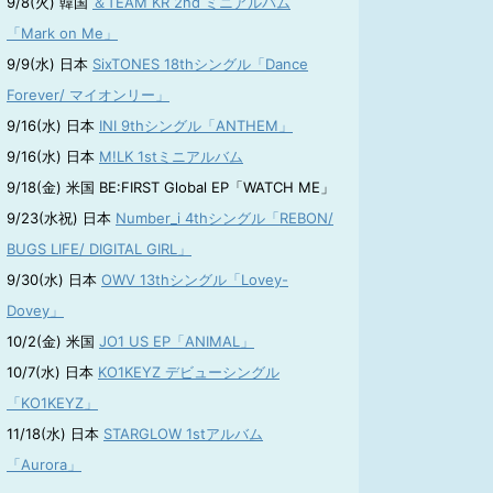
9/8(火) 韓国
＆TEAM KR 2nd ミニアルバム
「Mark on Me」
9/9(水) 日本
SixTONES 18thシングル「Dance
Forever/ マイオンリー」
9/16(水) 日本
INI 9thシングル「ANTHEM」
9/16(水) 日本
M!LK 1stミニアルバム
9/18(金) 米国 BE:FIRST Global EP「WATCH ME」
9/23(水祝) 日本
Number_i 4thシングル「REBON/
BUGS LIFE/ DIGITAL GIRL」
9/30(水) 日本
OWV 13thシングル「Lovey-
Dovey」
10/2(金) 米国
JO1 US EP「ANIMAL」
10/7(水) 日本
KO1KEYZ デビューシングル
「KO1KEYZ」
11/18(水) 日本
STARGLOW 1stアルバム
「Aurora」