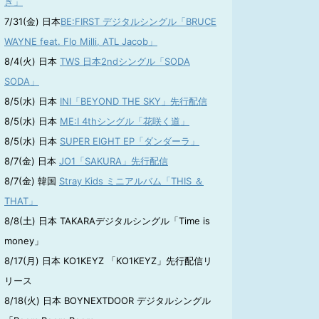
き」
7/31(金) 日本
BE:FIRST デジタルシングル「BRUCE
WAYNE feat. Flo Milli, ATL Jacob」
8/4(火) 日本
TWS 日本2ndシングル「SODA
SODA」
8/5(水) 日本
INI「BEYOND THE SKY」先行配信
8/5(水) 日本
ME:I 4thシングル「花咲く道」
8/5(水) 日本
SUPER EIGHT EP「ダンダーラ」
8/7(金) 日本
JO1「SAKURA」先行配信
8/7(金) 韓国
Stray Kids ミニアルバム「THIS ＆
THAT」
8/8(土) 日本 TAKARAデジタルシングル「Time is
money」
8/17(月) 日本 KO1KEYZ 「KO1KEYZ」先行配信リ
リース
8/18(火) 日本 BOYNEXTDOOR デジタルシングル