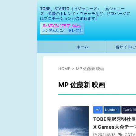
TOBE、STARTO（旧ジャニーズ）、元ジャニー
ズ、界隈のトレンド・ウォッチなど。[*本ページに
はプロモーションが含まれます]
ホーム
当サイトに
HOME
>
MP 佐藤新 映画
MP 佐藤新 映画
IMP.
Number_i
TOBE/
TOBE滝沢秀明社長
X Games大会テ
2024/8/13
CDTV 