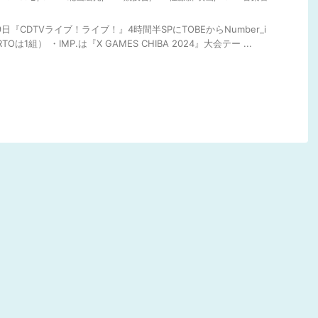
9日『CDTVライブ！ライブ！』4時間半SPにTOBEからNumber_i
は1組） ・IMP.は『X GAMES CHIBA 2024』大会テー ...