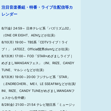
注目音楽番組・特番・ライブ生配信等カ
レンダー
8/7(金) 24:59～ 日本テレビ系「バズリズム02」
（ONE OR EIGHT、AENなどが出演）
8/10(月) 19:00～ TBS系「CDTVライブ！ライ
ブ！」（ATEEZ、Official髭男dismなどが出演）
8/13(木) 17:00～ FOD「STAR×めざましライブ｜
めざましWANGANフェス」（INI、RIIZE、CANDY
TUNE、マルシィなどが出演）
8/13(木) 19:00～20:00 フジテレビ系「STAR」
（.ENDRECHERI.、ME:I、LE SSEAFIMなどが出演/
INI、RIIZE、CANDY TUNEがめざましWANGANフ
ェスから生中継）
8/28(金) 21:00～21:54 テレビ朝日系「ミュージッ