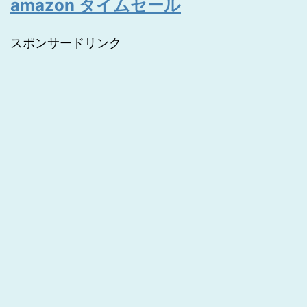
amazon タイムセール
スポンサードリンク