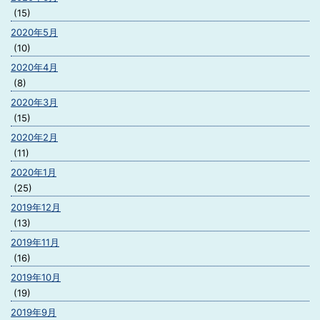
(15)
2020年5月
(10)
2020年4月
(8)
2020年3月
(15)
2020年2月
(11)
2020年1月
(25)
2019年12月
(13)
2019年11月
(16)
2019年10月
(19)
2019年9月