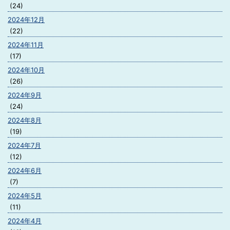
(24)
2024年12月
(22)
2024年11月
(17)
2024年10月
(26)
2024年9月
(24)
2024年8月
(19)
2024年7月
(12)
2024年6月
(7)
2024年5月
(11)
2024年4月