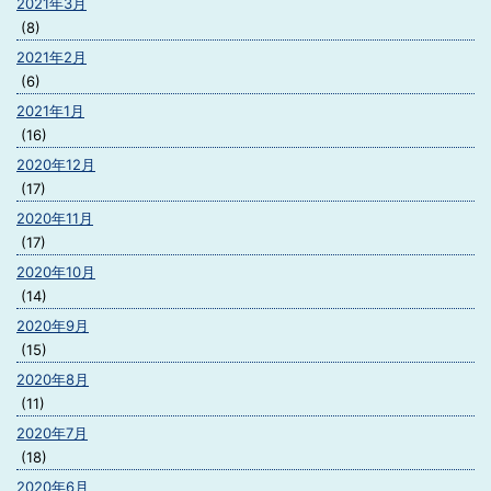
2021年3月
(8)
2021年2月
(6)
2021年1月
(16)
2020年12月
(17)
2020年11月
(17)
2020年10月
(14)
2020年9月
(15)
2020年8月
(11)
2020年7月
(18)
2020年6月