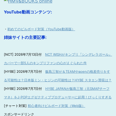
YouTube動画コンテンツ:
・
初めてのビルボード対策（YouTube動画版）
姉妹サイトの主要記事:
[NCT] 2026年7月13日付
NCT WISHがキンプリ『シンデレラガール』
カバーで一部5人のキンプリファンの心がえぐられた件
[HYBE] 2026年7月7日付
飯島三智が＆TEAMやaoenの格差売りをす
る可能性は？日本版ミン・ヒジンの可能性は？HYBE スタエン買収は？
[HYBE] 2026年7月7日付
HYBE JAPANが飯島三智（元SMAPチーフ
マネ）をJ-POPエグゼクティブプロデューサーに起用！びっくりすぎる
[チャート対策]
初心者向けビルボード対策（Web版）
スポンサードリンク