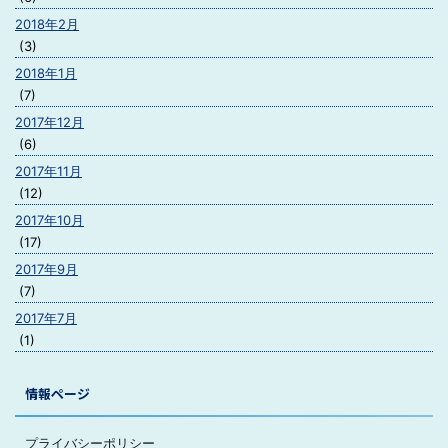
2018年2月
(3)
2018年1月
(7)
2017年12月
(6)
2017年11月
(12)
2017年10月
(17)
2017年9月
(7)
2017年7月
(1)
情報ページ
プライバシーポリシー