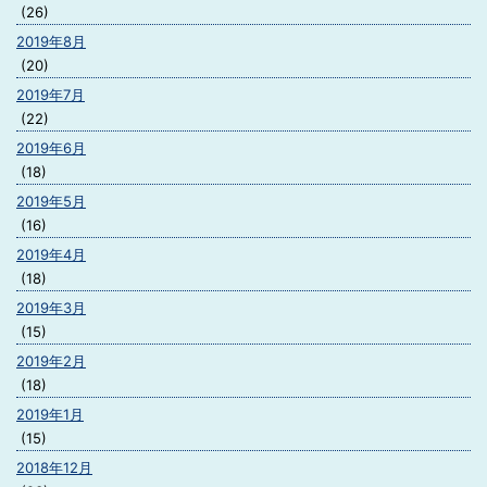
(26)
2019年8月
(20)
2019年7月
(22)
2019年6月
(18)
2019年5月
(16)
2019年4月
(18)
2019年3月
(15)
2019年2月
(18)
2019年1月
(15)
2018年12月