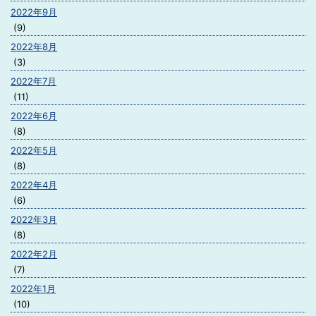
2022年9月
(9)
2022年8月
(3)
2022年7月
(11)
2022年6月
(8)
2022年5月
(8)
2022年4月
(6)
2022年3月
(8)
2022年2月
(7)
2022年1月
(10)