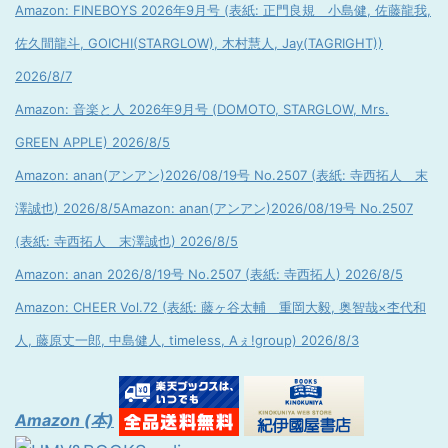
Amazon: FINEBOYS 2026年9月号 (表紙: 正門良規 小島健, 佐藤龍我,
佐久間龍斗, GOICHI(STARGLOW), 木村慧人, Jay(TAGRIGHT))
2026/8/7
Amazon: 音楽と人 2026年9月号 (DOMOTO, STARGLOW, Mrs.
GREEN APPLE) 2026/8/5
Amazon: anan(アンアン)2026/08/19号 No.2507 (表紙: 寺西拓人 末
澤誠也) 2026/8/5
Amazon: anan(アンアン)2026/08/19号 No.2507
(表紙: 寺西拓人 末澤誠也) 2026/8/5
Amazon: anan 2026/8/19号 No.2507 (表紙: 寺西拓人) 2026/8/5
Amazon: CHEER Vol.72 (表紙: 藤ヶ谷太輔 重岡大毅, 奥智哉×杢代和
人, 藤原丈一郎, 中島健人, timeless, Aぇ!group) 2026/8/3
Amazon (本)