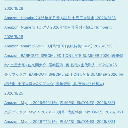
2026/8/28
Amazon: Hanako 2026年10月号 (表紙: 七五三掛龍也) 2026/8/28
Amazon: Numero TOKYO 2026年10月号増刊 (表紙: Number_i)
2026/8/28
Amazon: smart 2026年10月号増刊 (表紙特集: IMP.) 2026/8/25
Amazon: BARFOUT! SPECIAL EDITION LATE SUMMER 2026 (表紙特
集: 土屋太鳳×佐久間大介, 尾崎匠海, 奥 智哉×杢代和人) 2026/8/25
楽天ブックス: BARFOUT! SPECIAL EDITION LATE SUMMER 2026 (表
紙特集: 土屋太鳳×佐久間大介, 尾崎匠海, 奥 智哉×杢代和人)
2026/8/25
Amazon: Myojo 2026年10月号 (表紙特集: SixTONES) 2026/8/21
楽天ブックス: Myojo 2026年10月号 (表紙特集: SixTONES) 2026/8/21
Amazon: Myojo 2026年10月号 (表紙特集: SixTONES) 2026/8/21