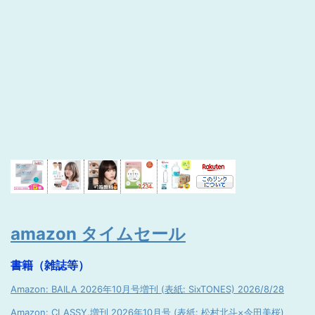
amazon タイムセール
書籍（雑誌等）
Amazon: BAILA 2026年10月号増刊 (表紙: SixTONES) 2026/8/28
Amazon: CLASSY.増刊 2026年10月号 (表紙: 松村北斗×今田美桜)