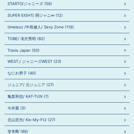
STARTO/ジャニーズ (59)
SUPER EIGHT/ 関ジャニ∞ (12)
timelesz /中島健人/ Sexy Zone (119)
TOBE/ 滝沢秀明 (82)
Travis Japan (50)
WEST./ ジャニーズWEST (23)
なにわ男子 (40)
ジュニア/ 元ジュニア (27)
亀梨和也/ KAT-TUN (7)
今井翼 (5)
北山宏光/ Kis-My-Ft2 (27)
堂本剛 (86)