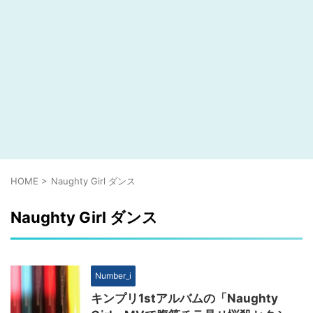
HOME
>
Naughty Girl ダンス
Naughty Girl ダンス
Number_i
キンプリ1stアルバムの「Naughty