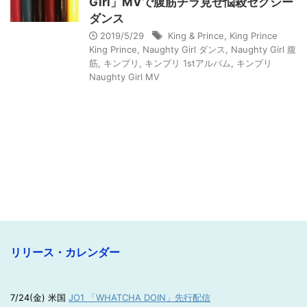
Girl」MVで腹筋チラ見せ悩殺セクシー
ダンス
2019/5/29
King & Prince
,
King Prince
King Prince
,
Naughty Girl ダンス
,
Naughty Girl 腹
筋
,
キンプリ
,
キンプリ 1stアルバム
,
キンプリ
Naughty Girl MV
リリース・カレンダー
7/24(金) 米国
JO1 「WHATCHA DOIN」先行配信