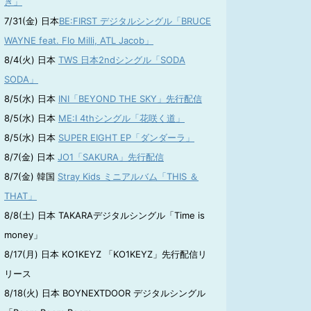
き」
7/31(金) 日本
BE:FIRST デジタルシングル「BRUCE
WAYNE feat. Flo Milli, ATL Jacob」
8/4(火) 日本
TWS 日本2ndシングル「SODA
SODA」
8/5(水) 日本
INI「BEYOND THE SKY」先行配信
8/5(水) 日本
ME:I 4thシングル「花咲く道」
8/5(水) 日本
SUPER EIGHT EP「ダンダーラ」
8/7(金) 日本
JO1「SAKURA」先行配信
8/7(金) 韓国
Stray Kids ミニアルバム「THIS ＆
THAT」
8/8(土) 日本 TAKARAデジタルシングル「Time is
money」
8/17(月) 日本 KO1KEYZ 「KO1KEYZ」先行配信リ
リース
8/18(火) 日本 BOYNEXTDOOR デジタルシングル