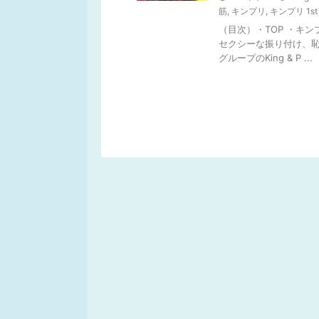
筋
,
キンプリ
,
キンプリ 1s
（目次）・TOP ・キ
セクシーな振り付け、恥
グループのKing & P ...