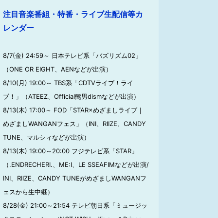
注目音楽番組・特番・ライブ生配信等カ
レンダー
8/7(金) 24:59～ 日本テレビ系「バズリズム02」
（ONE OR EIGHT、AENなどが出演）
8/10(月) 19:00～ TBS系「CDTVライブ！ライ
ブ！」（ATEEZ、Official髭男dismなどが出演）
8/13(木) 17:00～ FOD「STAR×めざましライブ｜
めざましWANGANフェス」（INI、RIIZE、CANDY
TUNE、マルシィなどが出演）
8/13(木) 19:00～20:00 フジテレビ系「STAR」
（.ENDRECHERI.、ME:I、LE SSEAFIMなどが出演/
INI、RIIZE、CANDY TUNEがめざましWANGANフ
ェスから生中継）
8/28(金) 21:00～21:54 テレビ朝日系「ミュージッ