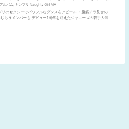
tアルバム
,
キンプリ Naughty Girl MV
ンプリのセクシーでパワフルなダンスをアピール ・腹筋チラ見せの
じらうメンバーも デビュー1周年を迎えたジャニーズの若手人気