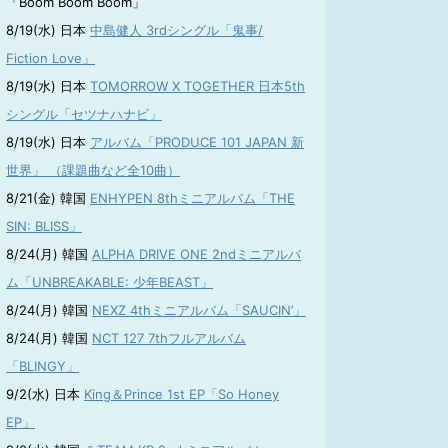
「Boom Boom Boom」
8/19(水) 日本
中島健人 3rdシングル「鬼事/
Fiction Love」
8/19(水) 日本
TOMORROW X TOGETHER 日本5th
シングル「セツナハナビ」
8/19(水) 日本
アルバム「PRODUCE 101 JAPAN 新
世界」 （課題曲など全10曲）
8/21(金) 韓国
ENHYPEN 8thミニアルバム「THE
SIN: BLISS」
8/24(月) 韓国
ALPHA DRIVE ONE 2ndミニアルバ
ム「UNBREAKABLE: 少年BEAST」
8/24(月) 韓国
NEXZ 4thミニアルバム「SAUCIN’」
8/24(月) 韓国
NCT 127 7thフルアルバム
「BLINGY」
9/2(水) 日本
King＆Prince 1st EP「So Honey
EP」