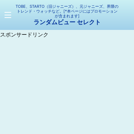
TOBE、STARTO（旧ジャニーズ）、元ジャニーズ、界隈の
トレンド・ウォッチなど。[*本ページにはプロモーション
が含まれます]
ランダムビュー セレクト
スポンサードリンク