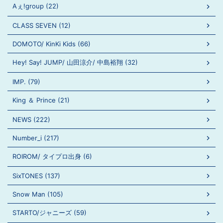
Aぇ!group (22)
CLASS SEVEN (12)
DOMOTO/ KinKi Kids (66)
Hey! Say! JUMP/ 山田涼介/ 中島裕翔 (32)
IMP. (79)
King ＆ Prince (21)
NEWS (222)
Number_i (217)
ROIROM/ タイプロ出身 (6)
SixTONES (137)
Snow Man (105)
STARTO/ジャニーズ (59)