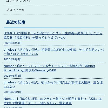
当サイトについて
プロフィール
最近の記事
DOMOTOの東阪ドーム公演はオーケストラ生伴奏―結局旧ジャニから
原盤権（音源権利）を譲ってもらえていない
2026年8月4日
timelesz『消えない花火』初週売上は前作比大幅減、それでも新メンバ
ー加入前より増えている
2026年8月4日
Number_i初ワールドツアーと5大ドームツアー開催決定/ Warner
Music Africaが同グルNumber_iをPR
2026年8月3日
timelesz『消えない花火』初日から3日間売上が前作比大幅減、主な理
由は2つ
2026年7月31日
Number_i『BUGS LIFE』はグラミー賞アジア部門対象外！『3XL』は
微妙/ 平野紫耀『グラミー賞行きたい』過去発言