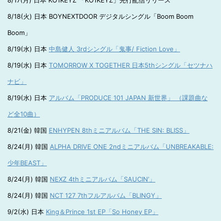
8/17(月) 日本 KO1KEYZ 「KO1KEYZ」先行配信リリース
8/18(火) 日本 BOYNEXTDOOR デジタルシングル「Boom Boom
Boom」
8/19(水) 日本
中島健人 3rdシングル「鬼事/ Fiction Love」
8/19(水) 日本
TOMORROW X TOGETHER 日本5thシングル「セツナハ
ナビ」
8/19(水) 日本
アルバム「PRODUCE 101 JAPAN 新世界」 （課題曲な
ど全10曲）
8/21(金) 韓国
ENHYPEN 8thミニアルバム「THE SIN: BLISS」
8/24(月) 韓国
ALPHA DRIVE ONE 2ndミニアルバム「UNBREAKABLE:
少年BEAST」
8/24(月) 韓国
NEXZ 4thミニアルバム「SAUCIN’」
8/24(月) 韓国
NCT 127 7thフルアルバム「BLINGY」
9/2(水) 日本
King＆Prince 1st EP「So Honey EP」