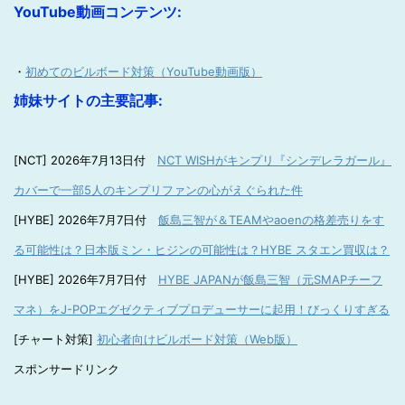
YouTube動画コンテンツ:
・
初めてのビルボード対策（YouTube動画版）
姉妹サイトの主要記事:
[NCT] 2026年7月13日付
NCT WISHがキンプリ『シンデレラガール』
カバーで一部5人のキンプリファンの心がえぐられた件
[HYBE] 2026年7月7日付
飯島三智が＆TEAMやaoenの格差売りをす
る可能性は？日本版ミン・ヒジンの可能性は？HYBE スタエン買収は？
[HYBE] 2026年7月7日付
HYBE JAPANが飯島三智（元SMAPチーフ
マネ）をJ-POPエグゼクティブプロデューサーに起用！びっくりすぎる
[チャート対策]
初心者向けビルボード対策（Web版）
スポンサードリンク