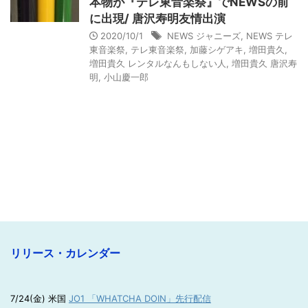
本物が『テレ東音楽祭』でNEWSの前
に出現/ 唐沢寿明友情出演
2020/10/1
NEWS ジャニーズ
,
NEWS テレ
東音楽祭
,
テレ東音楽祭
,
加藤シゲアキ
,
増田貴久
,
増田貴久 レンタルなんもしない人
,
増田貴久 唐沢寿
明
,
小山慶一郎
リリース・カレンダー
7/24(金) 米国
JO1 「WHATCHA DOIN」先行配信