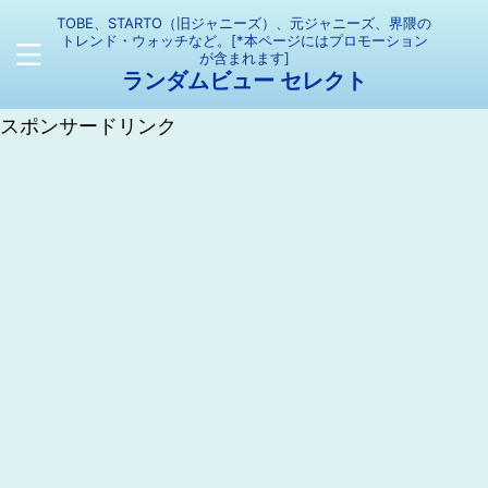
TOBE、STARTO（旧ジャニーズ）、元ジャニーズ、界隈の
トレンド・ウォッチなど。[*本ページにはプロモーション
が含まれます]
ランダムビュー セレクト
スポンサードリンク