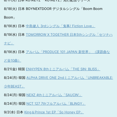
8/17(月) 日本 KO1KEYZ 「KO1KEYZ」先行配信リリース
8/18(火) 日本 BOYNEXTDOOR デジタルシングル「Boom Boom
Boom」
8/19(水) 日本
中島健人 3rdシングル「鬼事/ Fiction Love」
8/19(水) 日本
TOMORROW X TOGETHER 日本5thシングル「セツナハ
ナビ」
8/19(水) 日本
アルバム「PRODUCE 101 JAPAN 新世界」 （課題曲な
ど全10曲）
8/21(金) 韓国
ENHYPEN 8thミニアルバム「THE SIN: BLISS」
8/24(月) 韓国
ALPHA DRIVE ONE 2ndミニアルバム「UNBREAKABLE:
少年BEAST」
8/24(月) 韓国
NEXZ 4thミニアルバム「SAUCIN’」
8/24(月) 韓国
NCT 127 7thフルアルバム「BLINGY」
9/2(水) 日本
King＆Prince 1st EP「So Honey EP」