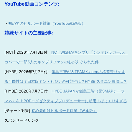
YouTube動画コンテンツ:
・
初めてのビルボード対策（YouTube動画版）
姉妹サイトの主要記事:
[NCT] 2026年7月13日付
NCT WISHがキンプリ『シンデレラガール』
カバーで一部5人のキンプリファンの心がえぐられた件
[HYBE] 2026年7月7日付
飯島三智が＆TEAMやaoenの格差売りをす
る可能性は？日本版ミン・ヒジンの可能性は？HYBE スタエン買収は？
[HYBE] 2026年7月7日付
HYBE JAPANが飯島三智（元SMAPチーフ
マネ）をJ-POPエグゼクティブプロデューサーに起用！びっくりすぎる
[チャート対策]
初心者向けビルボード対策（Web版）
スポンサードリンク