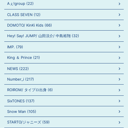
Aぇ!group (22)
CLASS SEVEN (12)
DOMOTO/ KinKi Kids (66)
Hey! Say! JUMP/ 山田涼介/ 中島裕翔 (32)
IMP. (79)
King ＆ Prince (21)
NEWS (222)
Number_i (217)
ROIROM/ タイプロ出身 (6)
SixTONES (137)
Snow Man (105)
STARTO/ジャニーズ (59)