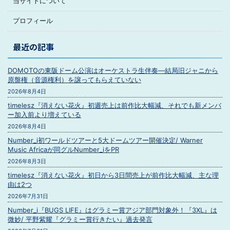
当サイトについて
プロフィール
最近の記事
DOMOTOの東阪ドーム公演はオーケストラ生伴奏―結局旧ジャニから
原盤権（音源権利）を譲ってもらえていない
2026年8月4日
timelesz『消えない花火』初週売上は前作比大幅減、それでも新メンバ
ー加入前より増えている
2026年8月4日
Number_i初ワールドツアーと5大ドームツアー開催決定/ Warner
Music Africaが同グルNumber_iをPR
2026年8月3日
timelesz『消えない花火』初日から3日間売上が前作比大幅減、主な理
由は2つ
2026年7月31日
Number_i『BUGS LIFE』はグラミー賞アジア部門対象外！『3XL』は
微妙/ 平野紫耀『グラミー賞行きたい』過去発言