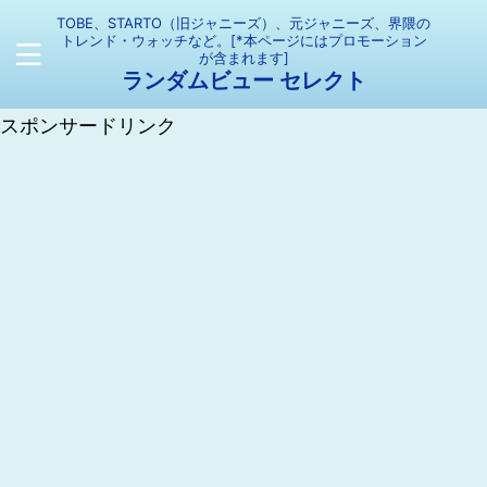
TOBE、STARTO（旧ジャニーズ）、元ジャニーズ、界隈の
トレンド・ウォッチなど。[*本ページにはプロモーション
が含まれます]
ランダムビュー セレクト
スポンサードリンク