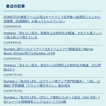
最近の記事
DOMOTOの東阪ドーム公演はオーケストラ生伴奏―結局旧ジャニから
原盤権（音源権利）を譲ってもらえていない
2026年8月4日
timelesz『消えない花火』初週売上は前作比大幅減、それでも新メンバ
ー加入前より増えている
2026年8月4日
Number_i初ワールドツアーと5大ドームツアー開催決定/ Warner
Music Africaが同グルNumber_iをPR
2026年8月3日
timelesz『消えない花火』初日から3日間売上が前作比大幅減、主な理
由は2つ
2026年7月31日
Number_i『BUGS LIFE』はグラミー賞アジア部門対象外！『3XL』は
微妙/ 平野紫耀『グラミー賞行きたい』過去発言
2026年7月31日
Number_i『BUGS LIFE』CDなしで激戦ビルボード総合（Hot 100）1
位/ レーベル移籍後初シングルはトリプルA面