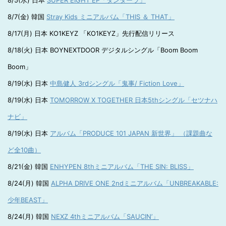
8/5(水) 日本
SUPER EIGHT EP「ダンダーラ」
8/7(金) 韓国
Stray Kids ミニアルバム「THIS ＆ THAT」
8/17(月) 日本 KO1KEYZ 「KO1KEYZ」先行配信リリース
8/18(火) 日本 BOYNEXTDOOR デジタルシングル「Boom Boom
Boom」
8/19(水) 日本
中島健人 3rdシングル「鬼事/ Fiction Love」
8/19(水) 日本
TOMORROW X TOGETHER 日本5thシングル「セツナハ
ナビ」
8/19(水) 日本
アルバム「PRODUCE 101 JAPAN 新世界」 （課題曲な
ど全10曲）
8/21(金) 韓国
ENHYPEN 8thミニアルバム「THE SIN: BLISS」
8/24(月) 韓国
ALPHA DRIVE ONE 2ndミニアルバム「UNBREAKABLE:
少年BEAST」
8/24(月) 韓国
NEXZ 4thミニアルバム「SAUCIN’」