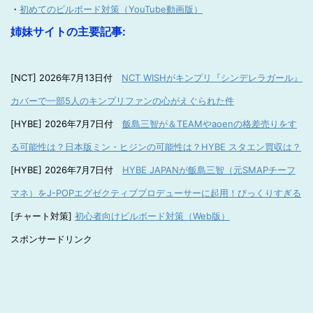
・
初めてのビルボード対策（YouTube動画版）
姉妹サイトの主要記事:
[NCT] 2026年7月13日付
NCT WISHがキンプリ『シンデレラガール』
カバーで一部5人のキンプリファンの心がえぐられた件
[HYBE] 2026年7月7日付
飯島三智が＆TEAMやaoenの格差売りをす
る可能性は？日本版ミン・ヒジンの可能性は？HYBE スタエン買収は？
[HYBE] 2026年7月7日付
HYBE JAPANが飯島三智（元SMAPチーフ
マネ）をJ-POPエグゼクティブプロデューサーに起用！びっくりすぎる
[チャート対策]
初心者向けビルボード対策（Web版）
スポンサードリンク