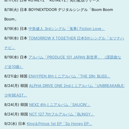
8/17(月) 日本 KO1KEYZ 「KO1KEYZ」先行配信リリース
8/18(火) 日本 BOYNEXTDOOR デジタルシングル「Boom Boom
Boom」
8/19(水) 日本
中島健人 3rdシングル「鬼事/ Fiction Love」
8/19(水) 日本
TOMORROW X TOGETHER 日本5thシングル「セツナハ
ナビ」
8/19(水) 日本
アルバム「PRODUCE 101 JAPAN 新世界」 （課題曲な
ど全10曲）
8/21(金) 韓国
ENHYPEN 8thミニアルバム「THE SIN: BLISS」
8/24(月) 韓国
ALPHA DRIVE ONE 2ndミニアルバム「UNBREAKABLE:
少年BEAST」
8/24(月) 韓国
NEXZ 4thミニアルバム「SAUCIN’」
8/24(月) 韓国
NCT 127 7thフルアルバム「BLINGY」
9/2(水) 日本
King＆Prince 1st EP「So Honey EP」