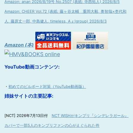
Amazon: anan 2026/8/19号 No.2507 (表紙: 寺西拓人) 2026/8/5
Amazon: CHEER Vol.72 (表紙: 藤ヶ谷太輔 重岡大毅, 奥智哉×杢代和
人, 藤原丈一郎, 中島健人, timeless, Aぇ!group) 2026/8/3
Amazon (本)
YouTube動画コンテンツ:
・
初めてのビルボード対策（YouTube動画版）
姉妹サイトの主要記事:
[NCT] 2026年7月13日付
NCT WISHがキンプリ『シンデレラガール』
カバーで一部5人のキンプリファンの心がえぐられた件