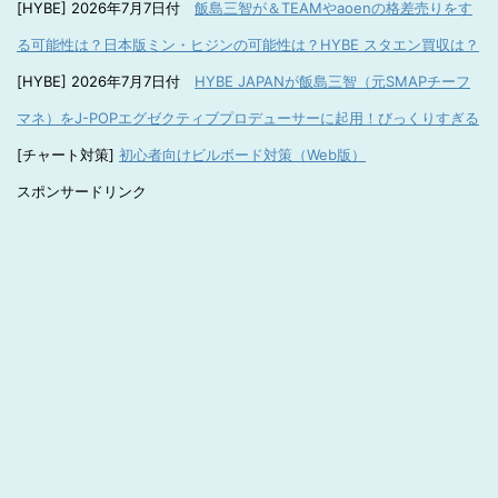
[HYBE] 2026年7月7日付
飯島三智が＆TEAMやaoenの格差売りをす
る可能性は？日本版ミン・ヒジンの可能性は？HYBE スタエン買収は？
[HYBE] 2026年7月7日付
HYBE JAPANが飯島三智（元SMAPチーフ
マネ）をJ-POPエグゼクティブプロデューサーに起用！びっくりすぎる
[チャート対策]
初心者向けビルボード対策（Web版）
スポンサードリンク