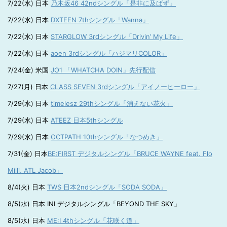
7/22(水) 日本
乃木坂46 42ndシングル「是非に及ばず」
7/22(水) 日本
DXTEEN 7thシングル「Wanna」
7/22(水) 日本
STARGLOW 3rdシングル「Drivin’ My Life」
7/22(水) 日本
aoen 3rdシングル「ハジマリCOLOR」
7/24(金) 米国
JO1 「WHATCHA DOIN」先行配信
7/27(月) 日本
CLASS SEVEN 3rdシングル「アイノーヒーロー」
7/29(水) 日本
timelesz 29thシングル「消えない花火」
7/29(水) 日本
ATEEZ 日本5thシングル
7/29(水) 日本
OCTPATH 10thシングル「なつめき」
7/31(金) 日本
BE:FIRST デジタルシングル「BRUCE WAYNE feat. Flo
Milli, ATL Jacob」
8/4(火) 日本
TWS 日本2ndシングル「SODA SODA」
8/5(水) 日本 INI デジタルシングル「BEYOND THE SKY」
8/5(水) 日本
ME:I 4thシングル「花咲く道」