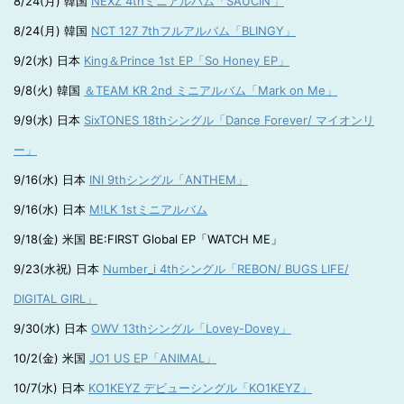
8/24(月) 韓国
NEXZ 4thミニアルバム「SAUCIN’」
8/24(月) 韓国
NCT 127 7thフルアルバム「BLINGY」
9/2(水) 日本
King＆Prince 1st EP「So Honey EP」
9/8(火) 韓国
＆TEAM KR 2nd ミニアルバム「Mark on Me」
9/9(水) 日本
SixTONES 18thシングル「Dance Forever/ マイオンリ
ー」
9/16(水) 日本
INI 9thシングル「ANTHEM」
9/16(水) 日本
M!LK 1stミニアルバム
9/18(金) 米国 BE:FIRST Global EP「WATCH ME」
9/23(水祝) 日本
Number_i 4thシングル「REBON/ BUGS LIFE/
DIGITAL GIRL」
9/30(水) 日本
OWV 13thシングル「Lovey-Dovey」
10/2(金) 米国
JO1 US EP「ANIMAL」
10/7(水) 日本
KO1KEYZ デビューシングル「KO1KEYZ」