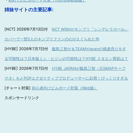
・
初めてのビルボード対策（YouTube動画版）
姉妹サイトの主要記事:
[NCT] 2026年7月13日付
NCT WISHがキンプリ『シンデレラガール』
カバーで一部5人のキンプリファンの心がえぐられた件
[HYBE] 2026年7月7日付
飯島三智が＆TEAMやaoenの格差売りをす
る可能性は？日本版ミン・ヒジンの可能性は？HYBE スタエン買収は？
[HYBE] 2026年7月7日付
HYBE JAPANが飯島三智（元SMAPチーフ
マネ）をJ-POPエグゼクティブプロデューサーに起用！びっくりすぎる
[チャート対策]
初心者向けビルボード対策（Web版）
スポンサードリンク