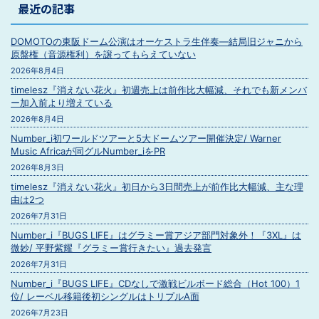
最近の記事
DOMOTOの東阪ドーム公演はオーケストラ生伴奏―結局旧ジャニから
原盤権（音源権利）を譲ってもらえていない
2026年8月4日
timelesz『消えない花火』初週売上は前作比大幅減、それでも新メンバ
ー加入前より増えている
2026年8月4日
Number_i初ワールドツアーと5大ドームツアー開催決定/ Warner
Music Africaが同グルNumber_iをPR
2026年8月3日
timelesz『消えない花火』初日から3日間売上が前作比大幅減、主な理
由は2つ
2026年7月31日
Number_i『BUGS LIFE』はグラミー賞アジア部門対象外！『3XL』は
微妙/ 平野紫耀『グラミー賞行きたい』過去発言
2026年7月31日
Number_i『BUGS LIFE』CDなしで激戦ビルボード総合（Hot 100）1
位/ レーベル移籍後初シングルはトリプルA面
2026年7月23日