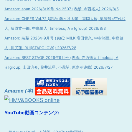
Amazon: anan 2026/8/19号 No.2507 (表紙: 寺西拓人) 2026/8/5
Amazon: CHEER Vol.72 (表紙: 藤ヶ谷太輔 重岡大毅, 奥智哉×杢代和
人, 藤原丈一郎, 中島健人, timeless, Aぇ!group) 2026/8/3
Amazon: 装苑 2026年9月号 (表紙: M!LK 増田貴久, 中村嶺亜, 中島健
人, 川尻蓮, RUI(STARGLOW)) 2026/7/28
Amazon: BEST STAGE 2026年9月号 (表紙: 寺西拓人 timeless, A
ぇ!group, 山田涼介, 藤井流星, 小瀧望, 原嘉孝連載) 2026/7/27
Amazon (本)
YouTube動画コンテンツ: