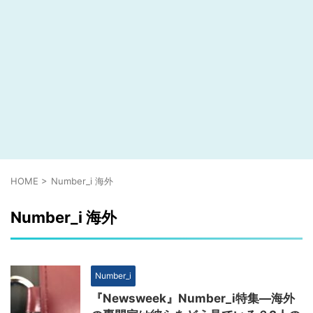
HOME
>
Number_i 海外
Number_i 海外
Number_i
『Newsweek』Number_i特集―海外