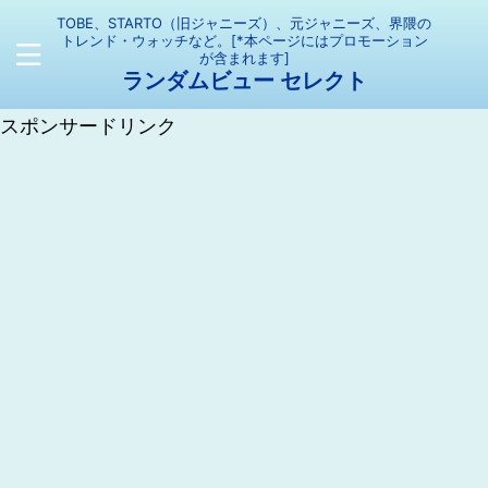
TOBE、STARTO（旧ジャニーズ）、元ジャニーズ、界隈の
トレンド・ウォッチなど。[*本ページにはプロモーション
が含まれます]
ランダムビュー セレクト
スポンサードリンク