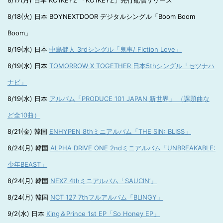
8/17(月) 日本 KO1KEYZ 「KO1KEYZ」先行配信リリース
8/18(火) 日本 BOYNEXTDOOR デジタルシングル「Boom Boom
Boom」
8/19(水) 日本
中島健人 3rdシングル「鬼事/ Fiction Love」
8/19(水) 日本
TOMORROW X TOGETHER 日本5thシングル「セツナハ
ナビ」
8/19(水) 日本
アルバム「PRODUCE 101 JAPAN 新世界」 （課題曲な
ど全10曲）
8/21(金) 韓国
ENHYPEN 8thミニアルバム「THE SIN: BLISS」
8/24(月) 韓国
ALPHA DRIVE ONE 2ndミニアルバム「UNBREAKABLE:
少年BEAST」
8/24(月) 韓国
NEXZ 4thミニアルバム「SAUCIN’」
8/24(月) 韓国
NCT 127 7thフルアルバム「BLINGY」
9/2(水) 日本
King＆Prince 1st EP「So Honey EP」