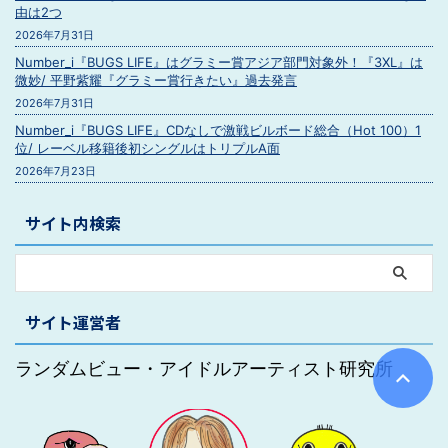
由は2つ
2026年7月31日
Number_i『BUGS LIFE』はグラミー賞アジア部門対象外！『3XL』は
微妙/ 平野紫耀『グラミー賞行きたい』過去発言
2026年7月31日
Number_i『BUGS LIFE』CDなしで激戦ビルボード総合（Hot 100）1
位/ レーベル移籍後初シングルはトリプルA面
2026年7月23日
サイト内検索
サイト運営者
ランダムビュー・アイドルアーティスト研究所