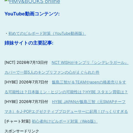
YouTube動画コンテンツ:
・
初めてのビルボード対策（YouTube動画版）
姉妹サイトの主要記事:
[NCT] 2026年7月13日付
NCT WISHがキンプリ『シンデレラガール』
カバーで一部5人のキンプリファンの心がえぐられた件
[HYBE] 2026年7月7日付
飯島三智が＆TEAMやaoenの格差売りをす
る可能性は？日本版ミン・ヒジンの可能性は？HYBE スタエン買収は？
[HYBE] 2026年7月7日付
HYBE JAPANが飯島三智（元SMAPチーフ
マネ）をJ-POPエグゼクティブプロデューサーに起用！びっくりすぎる
[チャート対策]
初心者向けビルボード対策（Web版）
スポンサードリンク