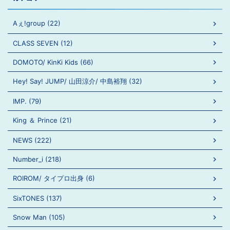
Aぇ!group (22)
CLASS SEVEN (12)
DOMOTO/ KinKi Kids (66)
Hey! Say! JUMP/ 山田涼介/ 中島裕翔 (32)
IMP. (79)
King ＆ Prince (21)
NEWS (222)
Number_i (218)
ROIROM/ タイプロ出身 (6)
SixTONES (137)
Snow Man (105)