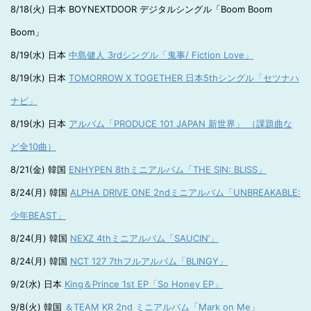
8/18(火) 日本 BOYNEXTDOOR デジタルシングル「Boom Boom
Boom」
8/19(水) 日本
中島健人 3rdシングル「鬼事/ Fiction Love」
8/19(水) 日本
TOMORROW X TOGETHER 日本5thシングル「セツナハ
ナビ」
8/19(水) 日本
アルバム「PRODUCE 101 JAPAN 新世界」 （課題曲な
ど全10曲）
8/21(金) 韓国
ENHYPEN 8thミニアルバム「THE SIN: BLISS」
8/24(月) 韓国
ALPHA DRIVE ONE 2ndミニアルバム「UNBREAKABLE:
少年BEAST」
8/24(月) 韓国
NEXZ 4thミニアルバム「SAUCIN’」
8/24(月) 韓国
NCT 127 7thフルアルバム「BLINGY」
9/2(水) 日本
King＆Prince 1st EP「So Honey EP」
9/8(火) 韓国
＆TEAM KR 2nd ミニアルバム「Mark on Me」