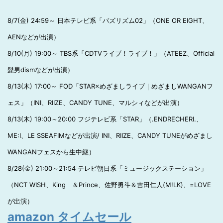
8/7(金) 24:59～ 日本テレビ系「バズリズム02」（ONE OR EIGHT、
AENなどが出演）
8/10(月) 19:00～ TBS系「CDTVライブ！ライブ！」（ATEEZ、Official
髭男dismなどが出演）
8/13(木) 17:00～ FOD「STAR×めざましライブ｜めざましWANGANフ
ェス」（INI、RIIZE、CANDY TUNE、マルシィなどが出演）
8/13(木) 19:00～20:00 フジテレビ系「STAR」（.ENDRECHERI.、
ME:I、LE SSEAFIMなどが出演/ INI、RIIZE、CANDY TUNEがめざまし
WANGANフェスから生中継）
8/28(金) 21:00～21:54 テレビ朝日系「ミュージックステーション」
（NCT WISH、King ＆Prince、佐野勇斗＆吉田仁人(M!LK)、=LOVE
が出演）
amazon タイムセール