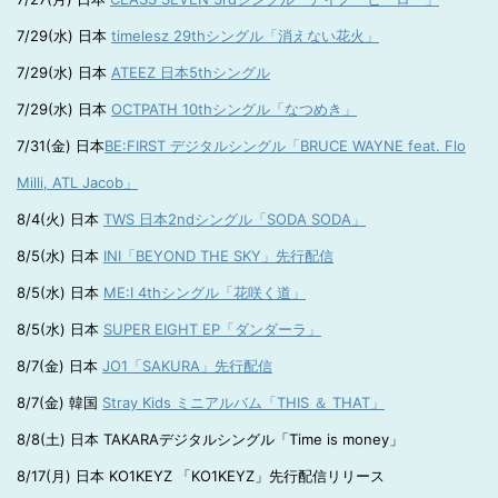
7/29(水) 日本
timelesz 29thシングル「消えない花火」
7/29(水) 日本
ATEEZ 日本5thシングル
7/29(水) 日本
OCTPATH 10thシングル「なつめき」
7/31(金) 日本
BE:FIRST デジタルシングル「BRUCE WAYNE feat. Flo
Milli, ATL Jacob」
8/4(火) 日本
TWS 日本2ndシングル「SODA SODA」
8/5(水) 日本
INI「BEYOND THE SKY」先行配信
8/5(水) 日本
ME:I 4thシングル「花咲く道」
8/5(水) 日本
SUPER EIGHT EP「ダンダーラ」
8/7(金) 日本
JO1「SAKURA」先行配信
8/7(金) 韓国
Stray Kids ミニアルバム「THIS ＆ THAT」
8/8(土) 日本 TAKARAデジタルシングル「Time is money」
8/17(月) 日本 KO1KEYZ 「KO1KEYZ」先行配信リリース