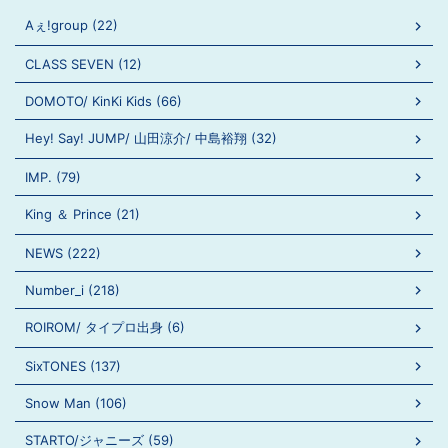
Aぇ!group (22)
CLASS SEVEN (12)
DOMOTO/ KinKi Kids (66)
Hey! Say! JUMP/ 山田涼介/ 中島裕翔 (32)
IMP. (79)
King ＆ Prince (21)
NEWS (222)
Number_i (218)
ROIROM/ タイプロ出身 (6)
SixTONES (137)
Snow Man (106)
STARTO/ジャニーズ (59)