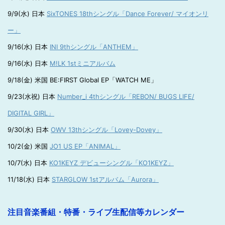
9/9(水) 日本
SixTONES 18thシングル「Dance Forever/ マイオンリ
ー」
9/16(水) 日本
INI 9thシングル「ANTHEM」
9/16(水) 日本
M!LK 1stミニアルバム
9/18(金) 米国 BE:FIRST Global EP「WATCH ME」
9/23(水祝) 日本
Number_i 4thシングル「REBON/ BUGS LIFE/
DIGITAL GIRL」
9/30(水) 日本
OWV 13thシングル「Lovey-Dovey」
10/2(金) 米国
JO1 US EP「ANIMAL」
10/7(水) 日本
KO1KEYZ デビューシングル「KO1KEYZ」
11/18(水) 日本
STARGLOW 1stアルバム「Aurora」
注目音楽番組・特番・ライブ生配信等カレンダー