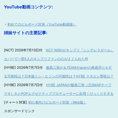
YouTube動画コンテンツ:
・
初めてのビルボード対策（YouTube動画版）
姉妹サイトの主要記事:
[NCT] 2026年7月13日付
NCT WISHがキンプリ『シンデレラガール』
カバーで一部5人のキンプリファンの心がえぐられた件
[HYBE] 2026年7月7日付
飯島三智が＆TEAMやaoenの格差売りをす
る可能性は？日本版ミン・ヒジンの可能性は？HYBE スタエン買収は？
[HYBE] 2026年7月7日付
HYBE JAPANが飯島三智（元SMAPチーフ
マネ）をJ-POPエグゼクティブプロデューサーに起用！びっくりすぎる
[チャート対策]
初心者向けビルボード対策（Web版）
スポンサードリンク