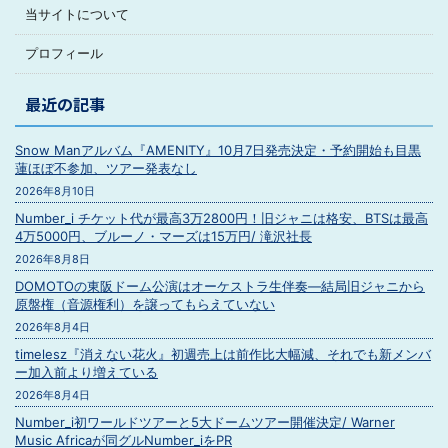
当サイトについて
プロフィール
最近の記事
Snow Manアルバム『AMENITY』10月7日発売決定・予約開始も目黒
蓮ほぼ不参加、ツアー発表なし
2026年8月10日
Number_i チケット代が最高3万2800円！旧ジャニは格安、BTSは最高
4万5000円、ブルーノ・マーズは15万円/ 滝沢社長
2026年8月8日
DOMOTOの東阪ドーム公演はオーケストラ生伴奏―結局旧ジャニから
原盤権（音源権利）を譲ってもらえていない
2026年8月4日
timelesz『消えない花火』初週売上は前作比大幅減、それでも新メンバ
ー加入前より増えている
2026年8月4日
Number_i初ワールドツアーと5大ドームツアー開催決定/ Warner
Music Africaが同グルNumber_iをPR