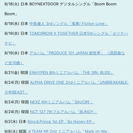
8/18(火) 日本 BOYNEXTDOOR デジタルシングル「Boom Boom
Boom」
8/19(水) 日本
中島健人 3rdシングル「鬼事/ Fiction Love」
8/19(水) 日本
TOMORROW X TOGETHER 日本5thシングル「セツナハ
ナビ」
8/19(水) 日本
アルバム「PRODUCE 101 JAPAN 新世界」 （課題曲な
ど全10曲）
8/21(金) 韓国
ENHYPEN 8thミニアルバム「THE SIN: BLISS」
8/24(月) 韓国
ALPHA DRIVE ONE 2ndミニアルバム「UNBREAKABLE:
少年BEAST」
8/24(月) 韓国
NEXZ 4thミニアルバム「SAUCIN’」
8/24(月) 韓国
NCT 127 7thフルアルバム「BLINGY」
9/2(水) 日本
King＆Prince 1st EP「So Honey EP」
9/8(火) 韓国
＆TEAM KR 2nd ミニアルバム「Mark on Me」