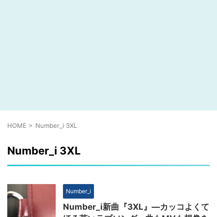
HOME
>
Number_i 3XL
Number_i 3XL
Number_i
Number_i新曲『3XL』―カッコよくて