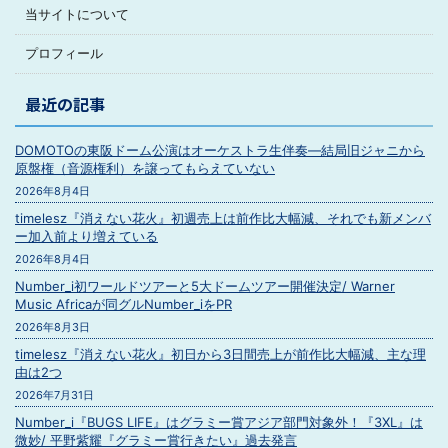
当サイトについて
プロフィール
最近の記事
DOMOTOの東阪ドーム公演はオーケストラ生伴奏―結局旧ジャニから
原盤権（音源権利）を譲ってもらえていない
2026年8月4日
timelesz『消えない花火』初週売上は前作比大幅減、それでも新メンバ
ー加入前より増えている
2026年8月4日
Number_i初ワールドツアーと5大ドームツアー開催決定/ Warner
Music Africaが同グルNumber_iをPR
2026年8月3日
timelesz『消えない花火』初日から3日間売上が前作比大幅減、主な理
由は2つ
2026年7月31日
Number_i『BUGS LIFE』はグラミー賞アジア部門対象外！『3XL』は
微妙/ 平野紫耀『グラミー賞行きたい』過去発言