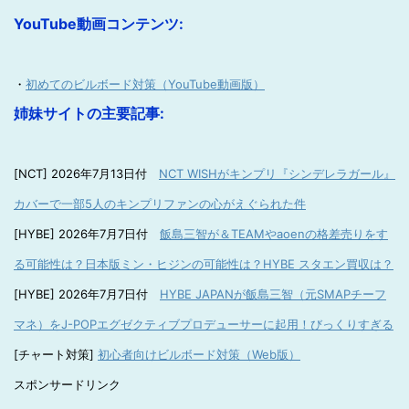
YouTube動画コンテンツ:
・
初めてのビルボード対策（YouTube動画版）
姉妹サイトの主要記事:
[NCT] 2026年7月13日付
NCT WISHがキンプリ『シンデレラガール』
カバーで一部5人のキンプリファンの心がえぐられた件
[HYBE] 2026年7月7日付
飯島三智が＆TEAMやaoenの格差売りをす
る可能性は？日本版ミン・ヒジンの可能性は？HYBE スタエン買収は？
[HYBE] 2026年7月7日付
HYBE JAPANが飯島三智（元SMAPチーフ
マネ）をJ-POPエグゼクティブプロデューサーに起用！びっくりすぎる
[チャート対策]
初心者向けビルボード対策（Web版）
スポンサードリンク