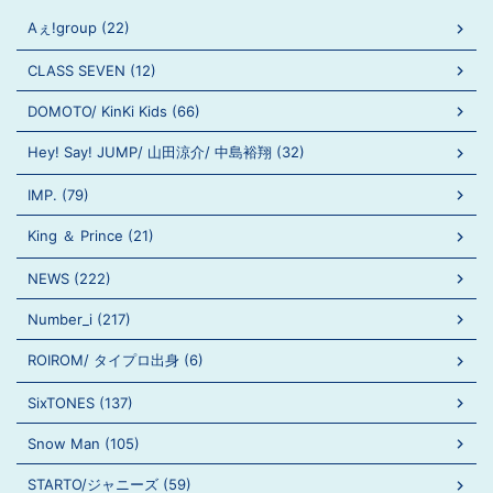
Aぇ!group (22)
CLASS SEVEN (12)
DOMOTO/ KinKi Kids (66)
Hey! Say! JUMP/ 山田涼介/ 中島裕翔 (32)
IMP. (79)
King ＆ Prince (21)
NEWS (222)
Number_i (217)
ROIROM/ タイプロ出身 (6)
SixTONES (137)
Snow Man (105)
STARTO/ジャニーズ (59)