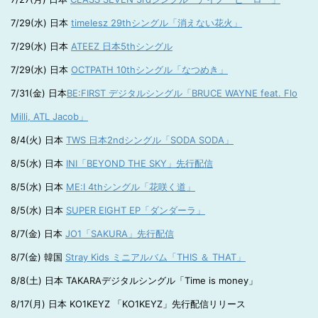
7/29(水) 日本
timelesz 29thシングル「消えない花火」
7/29(水) 日本
ATEEZ 日本5thシングル
7/29(水) 日本
OCTPATH 10thシングル「なつめき」
7/31(金) 日本
BE:FIRST デジタルシングル「BRUCE WAYNE feat. Flo
Milli, ATL Jacob」
8/4(火) 日本
TWS 日本2ndシングル「SODA SODA」
8/5(水) 日本
INI「BEYOND THE SKY」先行配信
8/5(水) 日本
ME:I 4thシングル「花咲く道」
8/5(水) 日本
SUPER EIGHT EP「ダンダーラ」
8/7(金) 日本
JO1「SAKURA」先行配信
8/7(金) 韓国
Stray Kids ミニアルバム「THIS ＆ THAT」
8/8(土) 日本 TAKARAデジタルシングル「Time is money」
8/17(月) 日本 KO1KEYZ 「KO1KEYZ」先行配信リリース