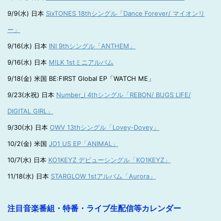
9/9(水) 日本
SixTONES 18thシングル「Dance Forever/ マイオンリ
ー」
9/16(水) 日本
INI 9thシングル「ANTHEM」
9/16(水) 日本
M!LK 1stミニアルバム
9/18(金) 米国 BE:FIRST Global EP「WATCH ME」
9/23(水祝) 日本
Number_i 4thシングル「REBON/ BUGS LIFE/
DIGITAL GIRL」
9/30(水) 日本
OWV 13thシングル「Lovey-Dovey」
10/2(金) 米国
JO1 US EP「ANIMAL」
10/7(水) 日本
KO1KEYZ デビューシングル「KO1KEYZ」
11/18(水) 日本
STARGLOW 1stアルバム「Aurora」
注目音楽番組・特番・ライブ生配信等カレンダー