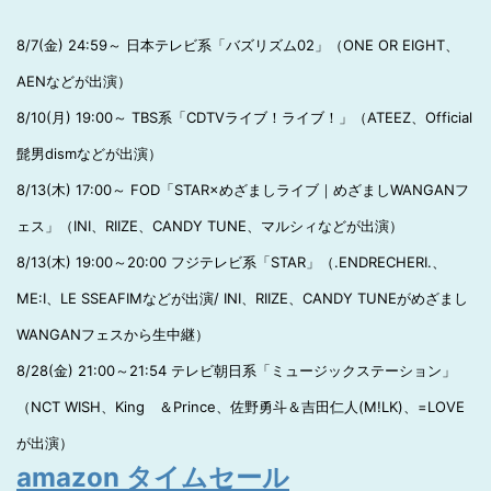
8/7(金) 24:59～ 日本テレビ系「バズリズム02」（ONE OR EIGHT、
AENなどが出演）
8/10(月) 19:00～ TBS系「CDTVライブ！ライブ！」（ATEEZ、Official
髭男dismなどが出演）
8/13(木) 17:00～ FOD「STAR×めざましライブ｜めざましWANGANフ
ェス」（INI、RIIZE、CANDY TUNE、マルシィなどが出演）
8/13(木) 19:00～20:00 フジテレビ系「STAR」（.ENDRECHERI.、
ME:I、LE SSEAFIMなどが出演/ INI、RIIZE、CANDY TUNEがめざまし
WANGANフェスから生中継）
8/28(金) 21:00～21:54 テレビ朝日系「ミュージックステーション」
（NCT WISH、King ＆Prince、佐野勇斗＆吉田仁人(M!LK)、=LOVE
が出演）
amazon タイムセール