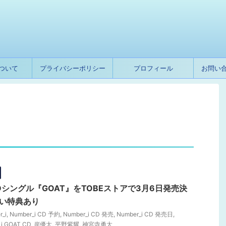
ついて
プライバシーポリシー
プロフィール
お問い
t CDシングル『GOAT』をTOBEストアで3月6日発売決
い特典あり
_i
,
Number_i CD 予約
,
Number_i CD 発売
,
Number_i CD 発売日
,
_i GOAT CD
,
岸優太
,
平野紫耀
,
神宮寺勇太