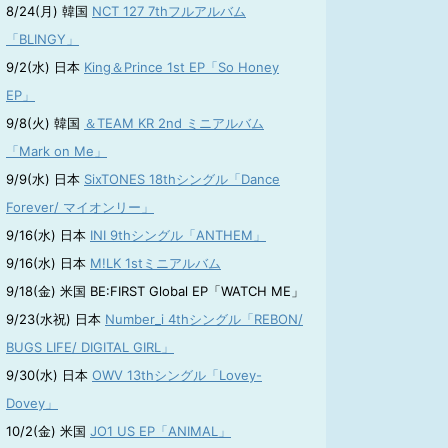
8/24(月) 韓国
NCT 127 7thフルアルバム
「BLINGY」
9/2(水) 日本
King＆Prince 1st EP「So Honey
EP」
9/8(火) 韓国
＆TEAM KR 2nd ミニアルバム
「Mark on Me」
9/9(水) 日本
SixTONES 18thシングル「Dance
Forever/ マイオンリー」
9/16(水) 日本
INI 9thシングル「ANTHEM」
9/16(水) 日本
M!LK 1stミニアルバム
9/18(金) 米国 BE:FIRST Global EP「WATCH ME」
9/23(水祝) 日本
Number_i 4thシングル「REBON/
BUGS LIFE/ DIGITAL GIRL」
9/30(水) 日本
OWV 13thシングル「Lovey-
Dovey」
10/2(金) 米国
JO1 US EP「ANIMAL」