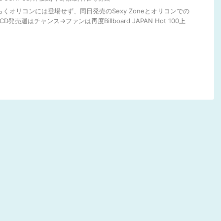
らくオリコンには登場せず、同日発売のSexy Zoneとオリコンでの
発売週はチャンス→ファンは再度Billboard JAPAN Hot 100上