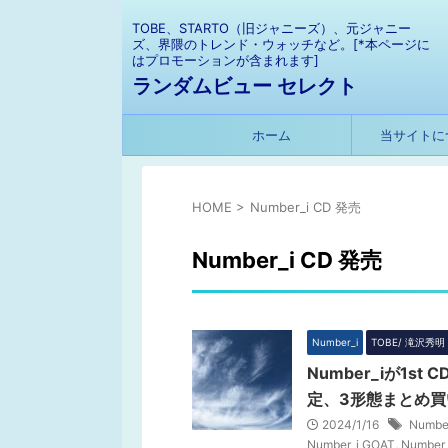
TOBE、STARTO（旧ジャニーズ）、元ジャニー
ズ、界隈のトレンド・ウォッチなど。[*本ページに
はプロモーションが含まれます]
ランダムビュー セレクト
ホーム
当サイトに
HOME
>
Number_i CD 発売
Number_i CD 発売
Number_i
TOBE/ 滝沢秀明
Number_iが1s
定、3形態まとめ買
2024/1/16
Number
Number_i GOAT
,
Number