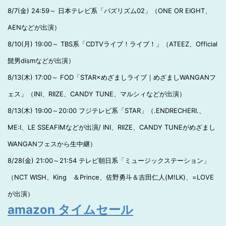
8/7(金) 24:59～ 日本テレビ系「バズリズム02」（ONE OR EIGHT、
AENなどが出演）
8/10(月) 19:00～ TBS系「CDTVライブ！ライブ！」（ATEEZ、Official
髭男dismなどが出演）
8/13(木) 17:00～ FOD「STAR×めざましライブ｜めざましWANGANフ
ェス」（INI、RIIZE、CANDY TUNE、マルシィなどが出演）
8/13(木) 19:00～20:00 フジテレビ系「STAR」（.ENDRECHERI.、
ME:I、LE SSEAFIMなどが出演/ INI、RIIZE、CANDY TUNEがめざまし
WANGANフェスから生中継）
8/28(金) 21:00～21:54 テレビ朝日系「ミュージックステーション」
（NCT WISH、King ＆Prince、佐野勇斗＆吉田仁人(M!LK)、=LOVE
が出演）
amazon タイムセール