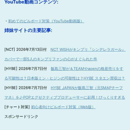
YouTube動画コンテンツ:
・
初めてのビルボード対策（YouTube動画版）
姉妹サイトの主要記事:
[NCT] 2026年7月13日付
NCT WISHがキンプリ『シンデレラガール』
カバーで一部5人のキンプリファンの心がえぐられた件
[HYBE] 2026年7月7日付
飯島三智が＆TEAMやaoenの格差売りをす
る可能性は？日本版ミン・ヒジンの可能性は？HYBE スタエン買収は？
[HYBE] 2026年7月7日付
HYBE JAPANが飯島三智（元SMAPチーフ
マネ）をJ-POPエグゼクティブプロデューサーに起用！びっくりすぎる
[チャート対策]
初心者向けビルボード対策（Web版）
スポンサードリンク