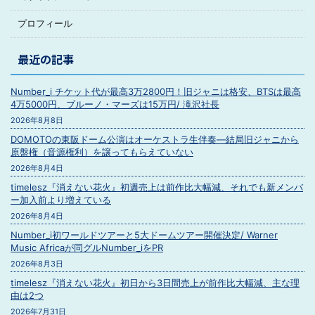
プロフィール
最近の記事
Number_i チケット代が最高3万2800円！旧ジャニは格安、BTSは最高
4万5000円、ブルーノ・マーズは15万円/ 滝沢社長
2026年8月8日
DOMOTOの東阪ドーム公演はオーケストラ生伴奏―結局旧ジャニから
原盤権（音源権利）を譲ってもらえていない
2026年8月4日
timelesz『消えない花火』初週売上は前作比大幅減、それでも新メンバ
ー加入前より増えている
2026年8月4日
Number_i初ワールドツアーと5大ドームツアー開催決定/ Warner
Music Africaが同グルNumber_iをPR
2026年8月3日
timelesz『消えない花火』初日から3日間売上が前作比大幅減、主な理
由は2つ
2026年7月31日