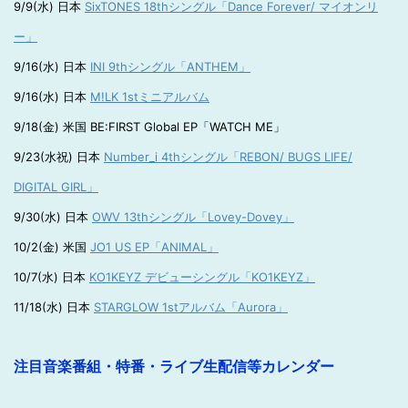
9/9(水) 日本
SixTONES 18thシングル「Dance Forever/ マイオンリ
ー」
9/16(水) 日本
INI 9thシングル「ANTHEM」
9/16(水) 日本
M!LK 1stミニアルバム
9/18(金) 米国 BE:FIRST Global EP「WATCH ME」
9/23(水祝) 日本
Number_i 4thシングル「REBON/ BUGS LIFE/
DIGITAL GIRL」
9/30(水) 日本
OWV 13thシングル「Lovey-Dovey」
10/2(金) 米国
JO1 US EP「ANIMAL」
10/7(水) 日本
KO1KEYZ デビューシングル「KO1KEYZ」
11/18(水) 日本
STARGLOW 1stアルバム「Aurora」
注目音楽番組・特番・ライブ生配信等カレンダー