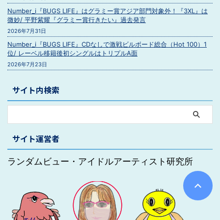
Number_i『BUGS LIFE』はグラミー賞アジア部門対象外！『3XL』は
微妙/ 平野紫耀『グラミー賞行きたい』過去発言
2026年7月31日
Number_i『BUGS LIFE』CDなしで激戦ビルボード総合（Hot 100）1
位/ レーベル移籍後初シングルはトリプルA面
2026年7月23日
サイト内検索
サイト運営者
ランダムビュー・アイドルアーティスト研究所