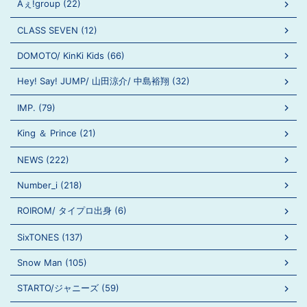
Aぇ!group (22)
CLASS SEVEN (12)
DOMOTO/ KinKi Kids (66)
Hey! Say! JUMP/ 山田涼介/ 中島裕翔 (32)
IMP. (79)
King ＆ Prince (21)
NEWS (222)
Number_i (218)
ROIROM/ タイプロ出身 (6)
SixTONES (137)
Snow Man (105)
STARTO/ジャニーズ (59)