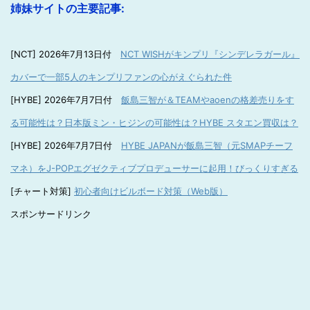
姉妹サイトの主要記事:
[NCT] 2026年7月13日付
NCT WISHがキンプリ『シンデレラガール』
カバーで一部5人のキンプリファンの心がえぐられた件
[HYBE] 2026年7月7日付
飯島三智が＆TEAMやaoenの格差売りをす
る可能性は？日本版ミン・ヒジンの可能性は？HYBE スタエン買収は？
[HYBE] 2026年7月7日付
HYBE JAPANが飯島三智（元SMAPチーフ
マネ）をJ-POPエグゼクティブプロデューサーに起用！びっくりすぎる
[チャート対策]
初心者向けビルボード対策（Web版）
スポンサードリンク