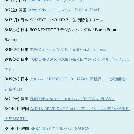
8/5(水) 日本
SUPER EIGHT EP「ダンダーラ」
8/7(金) 韓国
Stray Kids ミニアルバム「THIS ＆ THAT」
8/17(月) 日本 KO1KEYZ 「KO1KEYZ」先行配信リリース
8/18(火) 日本 BOYNEXTDOOR デジタルシングル「Boom Boom
Boom」
8/19(水) 日本
中島健人 3rdシングル「鬼事/ Fiction Love」
8/19(水) 日本
TOMORROW X TOGETHER 日本5thシングル「セツナハ
ナビ」
8/19(水) 日本
アルバム「PRODUCE 101 JAPAN 新世界」 （課題曲な
ど全10曲）
8/21(金) 韓国
ENHYPEN 8thミニアルバム「THE SIN: BLISS」
8/24(月) 韓国
ALPHA DRIVE ONE 2ndミニアルバム「UNBREAKABLE:
少年BEAST」
8/24(月) 韓国
NEXZ 4thミニアルバム「SAUCIN’」