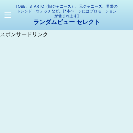
TOBE、STARTO（旧ジャニーズ）、元ジャニーズ、界隈の
トレンド・ウォッチなど。[*本ページにはプロモーション
が含まれます]
ランダムビュー セレクト
スポンサードリンク