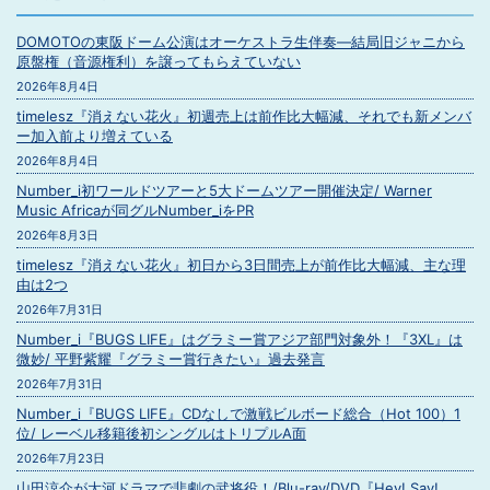
DOMOTOの東阪ドーム公演はオーケストラ生伴奏―結局旧ジャニから
原盤権（音源権利）を譲ってもらえていない
2026年8月4日
timelesz『消えない花火』初週売上は前作比大幅減、それでも新メンバ
ー加入前より増えている
2026年8月4日
Number_i初ワールドツアーと5大ドームツアー開催決定/ Warner
Music Africaが同グルNumber_iをPR
2026年8月3日
timelesz『消えない花火』初日から3日間売上が前作比大幅減、主な理
由は2つ
2026年7月31日
Number_i『BUGS LIFE』はグラミー賞アジア部門対象外！『3XL』は
微妙/ 平野紫耀『グラミー賞行きたい』過去発言
2026年7月31日
Number_i『BUGS LIFE』CDなしで激戦ビルボード総合（Hot 100）1
位/ レーベル移籍後初シングルはトリプルA面
2026年7月23日
山田涼介が大河ドラマで悲劇の武将役！/Blu-ray/DVD『Hey! Say!