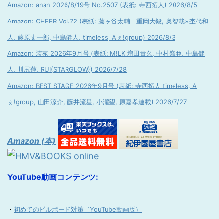
Amazon: anan 2026/8/19号 No.2507 (表紙: 寺西拓人) 2026/8/5
Amazon: CHEER Vol.72 (表紙: 藤ヶ谷太輔 重岡大毅, 奥智哉×杢代和
人, 藤原丈一郎, 中島健人, timeless, Aぇ!group) 2026/8/3
Amazon: 装苑 2026年9月号 (表紙: M!LK 増田貴久, 中村嶺亜, 中島健
人, 川尻蓮, RUI(STARGLOW)) 2026/7/28
Amazon: BEST STAGE 2026年9月号 (表紙: 寺西拓人 timeless, A
ぇ!group, 山田涼介, 藤井流星, 小瀧望, 原嘉孝連載) 2026/7/27
Amazon (本)
YouTube動画コンテンツ:
・
初めてのビルボード対策（YouTube動画版）