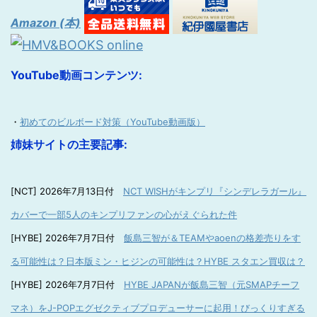
Amazon (本)
YouTube動画コンテンツ:
・
初めてのビルボード対策（YouTube動画版）
姉妹サイトの主要記事:
[NCT] 2026年7月13日付
NCT WISHがキンプリ『シンデレラガール』
カバーで一部5人のキンプリファンの心がえぐられた件
[HYBE] 2026年7月7日付
飯島三智が＆TEAMやaoenの格差売りをす
る可能性は？日本版ミン・ヒジンの可能性は？HYBE スタエン買収は？
[HYBE] 2026年7月7日付
HYBE JAPANが飯島三智（元SMAPチーフ
マネ）をJ-POPエグゼクティブプロデューサーに起用！びっくりすぎる