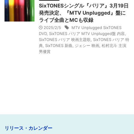
SixTONESシングル『バリア』3月19日
発売決定、『MTV Unplugged』盤に
ライブ全曲とMCも収録
2025/2/5
MTV Unplugged SixTONES
DVD
,
SixTONES バリア MTV Unplugged盤 内容
,
SixTONES バリア 映画主題歌
,
SixTONES バリア 特
典
,
SixTONES 新曲
,
ジェシー 映画
,
松村北斗 主演
男優賞
リリース・カレンダー