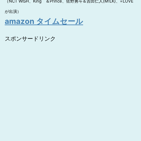
（NCT WISH、King ＆Prince、佐野勇斗＆吉田仁人(M!LK)、=LOVE
が出演）
amazon タイムセール
スポンサードリンク