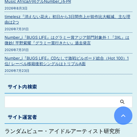
Music Africaが同グルNumber_iをPR
2026年8月3日
timelesz『消えない花火』初日から3日間売上が前作比大幅減、主な理
由は2つ
2026年7月31日
Number_i『BUGS LIFE』はグラミー賞アジア部門対象外！『3XL』は
微妙/ 平野紫耀『グラミー賞行きたい』過去発言
2026年7月31日
Number_i『BUGS LIFE』CDなしで激戦ビルボード総合（Hot 100）1
位/ レーベル移籍後初シングルはトリプルA面
2026年7月23日
サイト内検索
サイト運営者
ランダムビュー・アイドルアーティスト研究所