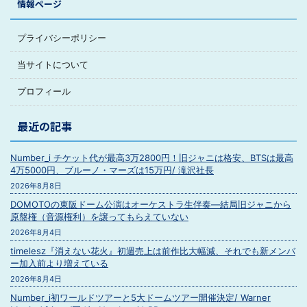
情報ページ
プライバシーポリシー
当サイトについて
プロフィール
最近の記事
Number_i チケット代が最高3万2800円！旧ジャニは格安、BTSは最高
4万5000円、ブルーノ・マーズは15万円/ 滝沢社長
2026年8月8日
DOMOTOの東阪ドーム公演はオーケストラ生伴奏―結局旧ジャニから
原盤権（音源権利）を譲ってもらえていない
2026年8月4日
timelesz『消えない花火』初週売上は前作比大幅減、それでも新メンバ
ー加入前より増えている
2026年8月4日
Number_i初ワールドツアーと5大ドームツアー開催決定/ Warner