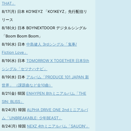
THAT」
8/17(月) 日本 KO1KEYZ 「KO1KEYZ」先行配信リ
リース
8/18(火) 日本 BOYNEXTDOOR デジタルシングル
「Boom Boom Boom」
8/19(水) 日本
中島健人 3rdシングル「鬼事/
Fiction Love」
8/19(水) 日本
TOMORROW X TOGETHER 日本5th
シングル「セツナハナビ」
8/19(水) 日本
アルバム「PRODUCE 101 JAPAN 新
世界」 （課題曲など全10曲）
8/21(金) 韓国
ENHYPEN 8thミニアルバム「THE
SIN: BLISS」
8/24(月) 韓国
ALPHA DRIVE ONE 2ndミニアルバ
ム「UNBREAKABLE: 少年BEAST」
8/24(月) 韓国
NEXZ 4thミニアルバム「SAUCIN’」