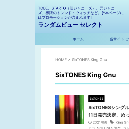
TOBE、STARTO（旧ジャニーズ）、元ジャニー
ズ、界隈のトレンド・ウォッチなど。[*本ページに
はプロモーションが含まれます]
ランダムビュー セレクト
ホーム
当サイトに
HOME
>
SixTONES King Gnu
SixTONES King Gnu
SixTONES
SixTONESシング
11日発売決定、め
2021/6/8
King 
カラ
,
SixTONES 海外
,
ジ