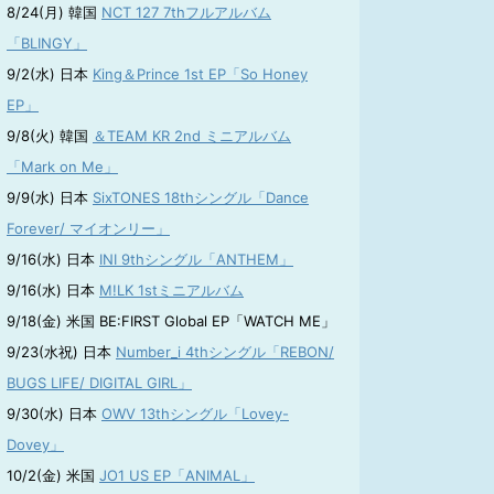
8/24(月) 韓国
NCT 127 7thフルアルバム
「BLINGY」
9/2(水) 日本
King＆Prince 1st EP「So Honey
EP」
9/8(火) 韓国
＆TEAM KR 2nd ミニアルバム
「Mark on Me」
9/9(水) 日本
SixTONES 18thシングル「Dance
Forever/ マイオンリー」
9/16(水) 日本
INI 9thシングル「ANTHEM」
9/16(水) 日本
M!LK 1stミニアルバム
9/18(金) 米国 BE:FIRST Global EP「WATCH ME」
9/23(水祝) 日本
Number_i 4thシングル「REBON/
BUGS LIFE/ DIGITAL GIRL」
9/30(水) 日本
OWV 13thシングル「Lovey-
Dovey」
10/2(金) 米国
JO1 US EP「ANIMAL」