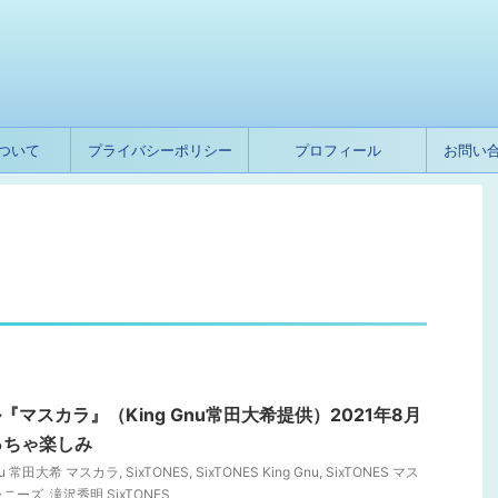
ついて
プライバシーポリシー
プロフィール
お問い
ル『マスカラ』（King Gnu常田大希提供）2021年8月
っちゃ楽しみ
Gnu 常田大希 マスカラ
,
SixTONES
,
SixTONES King Gnu
,
SixTONES マス
ャニーズ
,
滝沢秀明 SixTONES