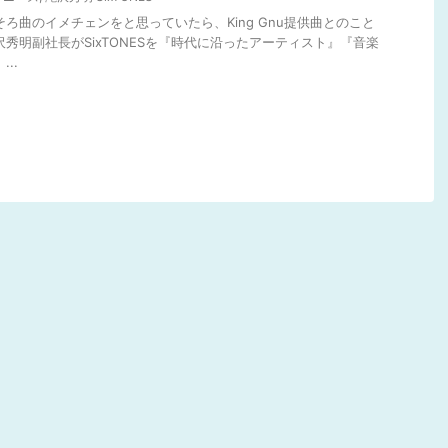
そろ曲のイメチェンをと思っていたら、King Gnu提供曲とのこと
沢秀明副社長がSixTONESを『時代に沿ったアーティスト』『音楽
..