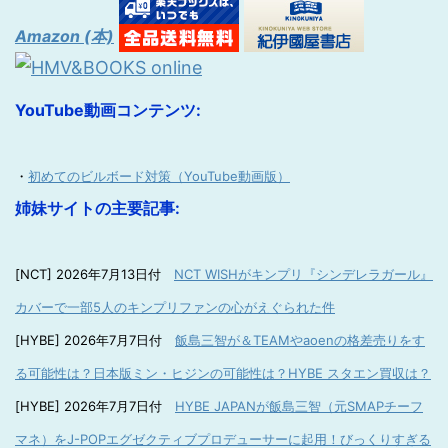
Amazon (本)
YouTube動画コンテンツ:
・
初めてのビルボード対策（YouTube動画版）
姉妹サイトの主要記事:
[NCT] 2026年7月13日付
NCT WISHがキンプリ『シンデレラガール』
カバーで一部5人のキンプリファンの心がえぐられた件
[HYBE] 2026年7月7日付
飯島三智が＆TEAMやaoenの格差売りをす
る可能性は？日本版ミン・ヒジンの可能性は？HYBE スタエン買収は？
[HYBE] 2026年7月7日付
HYBE JAPANが飯島三智（元SMAPチーフ
マネ）をJ-POPエグゼクティブプロデューサーに起用！びっくりすぎる