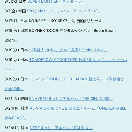
8/5(水) 日本
SUPER EIGHT EP「ダンダーラ」
8/7(金) 韓国
Stray Kids ミニアルバム「THIS ＆ THAT」
8/17(月) 日本 KO1KEYZ 「KO1KEYZ」先行配信リリース
8/18(火) 日本 BOYNEXTDOOR デジタルシングル「Boom Boom
Boom」
8/19(水) 日本
中島健人 3rdシングル「鬼事/ Fiction Love」
8/19(水) 日本
TOMORROW X TOGETHER 日本5thシングル「セツナハ
ナビ」
8/19(水) 日本
アルバム「PRODUCE 101 JAPAN 新世界」 （課題曲な
ど全10曲）
8/21(金) 韓国
ENHYPEN 8thミニアルバム「THE SIN: BLISS」
8/24(月) 韓国
ALPHA DRIVE ONE 2ndミニアルバム「UNBREAKABLE:
少年BEAST」
8/24(月) 韓国
NEXZ 4thミニアルバム「SAUCIN’」