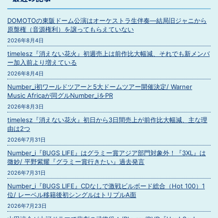
DOMOTOの東阪ドーム公演はオーケストラ生伴奏―結局旧ジャニから
原盤権（音源権利）を譲ってもらえていない
2026年8月4日
timelesz『消えない花火』初週売上は前作比大幅減、それでも新メンバ
ー加入前より増えている
2026年8月4日
Number_i初ワールドツアーと5大ドームツアー開催決定/ Warner
Music Africaが同グルNumber_iをPR
2026年8月3日
timelesz『消えない花火』初日から3日間売上が前作比大幅減、主な理
由は2つ
2026年7月31日
Number_i『BUGS LIFE』はグラミー賞アジア部門対象外！『3XL』は
微妙/ 平野紫耀『グラミー賞行きたい』過去発言
2026年7月31日
Number_i『BUGS LIFE』CDなしで激戦ビルボード総合（Hot 100）1
位/ レーベル移籍後初シングルはトリプルA面
2026年7月23日