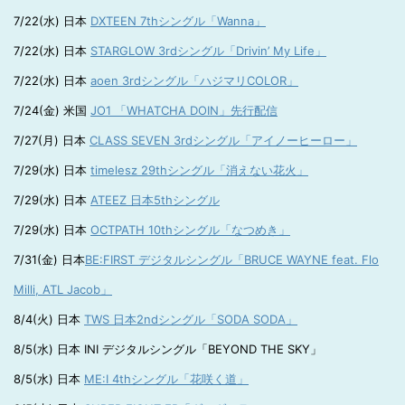
7/22(水) 日本
DXTEEN 7thシングル「Wanna」
7/22(水) 日本
STARGLOW 3rdシングル「Drivin’ My Life」
7/22(水) 日本
aoen 3rdシングル「ハジマリCOLOR」
7/24(金) 米国
JO1 「WHATCHA DOIN」先行配信
7/27(月) 日本
CLASS SEVEN 3rdシングル「アイノーヒーロー」
7/29(水) 日本
timelesz 29thシングル「消えない花火」
7/29(水) 日本
ATEEZ 日本5thシングル
7/29(水) 日本
OCTPATH 10thシングル「なつめき」
7/31(金) 日本
BE:FIRST デジタルシングル「BRUCE WAYNE feat. Flo
Milli, ATL Jacob」
8/4(火) 日本
TWS 日本2ndシングル「SODA SODA」
8/5(水) 日本 INI デジタルシングル「BEYOND THE SKY」
8/5(水) 日本
ME:I 4thシングル「花咲く道」