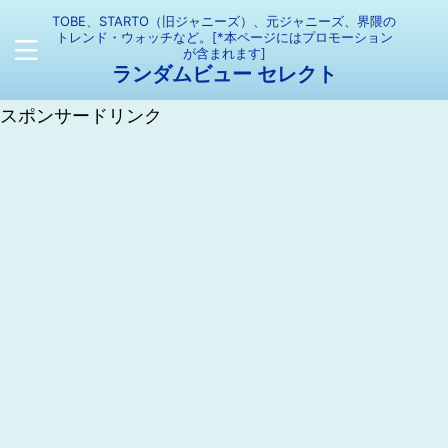
TOBE、STARTO（旧ジャニーズ）、元ジャニーズ、界隈の
トレンド・ウォッチなど。[*本ページにはプロモーション
が含まれます]
ランダムビュー セレクト
スポンサードリンク