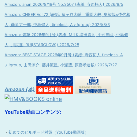
Amazon: anan 2026/8/19号 No.2507 (表紙: 寺西拓人) 2026/8/5
Amazon: CHEER Vol.72 (表紙: 藤ヶ谷太輔 重岡大毅, 奥智哉×杢代和
人, 藤原丈一郎, 中島健人, timeless, Aぇ!group) 2026/8/3
Amazon: 装苑 2026年9月号 (表紙: M!LK 増田貴久, 中村嶺亜, 中島健
人, 川尻蓮, RUI(STARGLOW)) 2026/7/28
Amazon: BEST STAGE 2026年9月号 (表紙: 寺西拓人 timeless, A
ぇ!group, 山田涼介, 藤井流星, 小瀧望, 原嘉孝連載) 2026/7/27
Amazon (本)
YouTube動画コンテンツ:
・
初めてのビルボード対策（YouTube動画版）