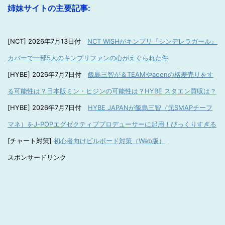
姉妹サイトの主要記事:
[NCT] 2026年7月13日付
NCT WISHがキンプリ『シンデレラガール』
カバーで一部5人のキンプリファンの心がえぐられた件
[HYBE] 2026年7月7日付
飯島三智が＆TEAMやaoenの格差売りをす
る可能性は？日本版ミン・ヒジンの可能性は？HYBE スタエン買収は？
[HYBE] 2026年7月7日付
HYBE JAPANが飯島三智（元SMAPチーフ
マネ）をJ-POPエグゼクティブプロデューサーに起用！びっくりすぎる
[チャート対策]
初心者向けビルボード対策（Web版）
スポンサードリンク