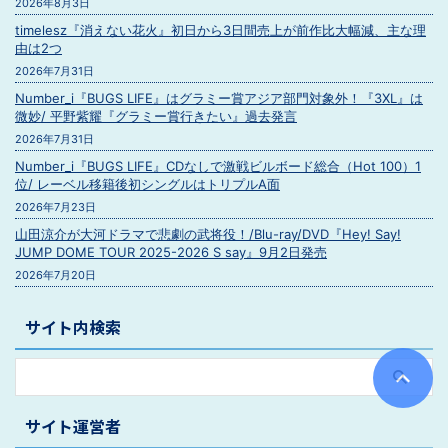
2026年8月3日
timelesz『消えない花火』初日から3日間売上が前作比大幅減、主な理
由は2つ
2026年7月31日
Number_i『BUGS LIFE』はグラミー賞アジア部門対象外！『3XL』は
微妙/ 平野紫耀『グラミー賞行きたい』過去発言
2026年7月31日
Number_i『BUGS LIFE』CDなしで激戦ビルボード総合（Hot 100）1
位/ レーベル移籍後初シングルはトリプルA面
2026年7月23日
山田涼介が大河ドラマで悲劇の武将役！/Blu-ray/DVD『Hey! Say!
JUMP DOME TOUR 2025-2026 S say』9月2日発売
2026年7月20日
サイト内検索
サイト運営者