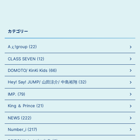
カテゴリー
Aぇ!group (22)
CLASS SEVEN (12)
DOMOTO/ KinKi Kids (66)
Hey! Say! JUMP/ 山田涼介/ 中島裕翔 (32)
IMP. (79)
King ＆ Prince (21)
NEWS (222)
Number_i (217)