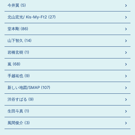
今井翼 (5)
北山宏光/ Kis-My-Ft2 (27)
堂本剛 (86)
山下智久 (14)
岩橋玄樹 (1)
嵐 (68)
手越祐也 (9)
新しい地図/SMAP (107)
渋谷すばる (9)
生田斗真 (1)
風間俊介 (3)