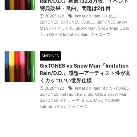
Rain/D.D.』初週132.8万枚、イベント
特典効果・良曲、問題は2作目
2020/1/28
Imitation Rain DD 売上
,
SixTONES
,
SixTONES CD売上
,
SixTONES Snow
Man ハイタッチ会
,
Snow Man
,
Snow Man CD売
上
,
YOSHIKI Imitation Rain
,
ジャニーズ
SixTONES
SixTONES vs Snow Man『Imitation
Rain/D.D.』感想―アーティスト性が高
くカッコいい世界仕様
2020/1/22
Imitation Rain MV
,
SixTONES
,
SixTONES Imitation Rain
,
SixTONES Snow Man
,
SixTONES デビュー曲
,
Snow Man
,
YOSHIKI
Imitation Rain
,
ジャニーズ