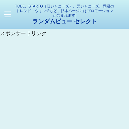
TOBE、STARTO（旧ジャニーズ）、元ジャニーズ、界隈の
トレンド・ウォッチなど。[*本ページにはプロモーション
が含まれます]
ランダムビュー セレクト
スポンサードリンク