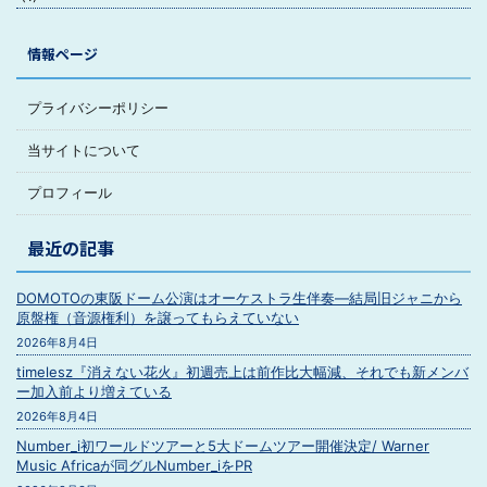
情報ページ
プライバシーポリシー
当サイトについて
プロフィール
最近の記事
DOMOTOの東阪ドーム公演はオーケストラ生伴奏―結局旧ジャニから
原盤権（音源権利）を譲ってもらえていない
2026年8月4日
timelesz『消えない花火』初週売上は前作比大幅減、それでも新メンバ
ー加入前より増えている
2026年8月4日
Number_i初ワールドツアーと5大ドームツアー開催決定/ Warner
Music Africaが同グルNumber_iをPR