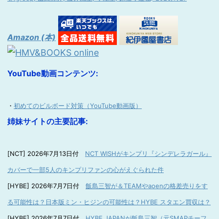
Amazon (本)
YouTube動画コンテンツ:
・
初めてのビルボード対策（YouTube動画版）
姉妹サイトの主要記事:
[NCT] 2026年7月13日付
NCT WISHがキンプリ『シンデレラガール』
カバーで一部5人のキンプリファンの心がえぐられた件
[HYBE] 2026年7月7日付
飯島三智が＆TEAMやaoenの格差売りをす
る可能性は？日本版ミン・ヒジンの可能性は？HYBE スタエン買収は？
[HYBE] 2026年7月7日付
HYBE JAPANが飯島三智（元SMAPチーフ