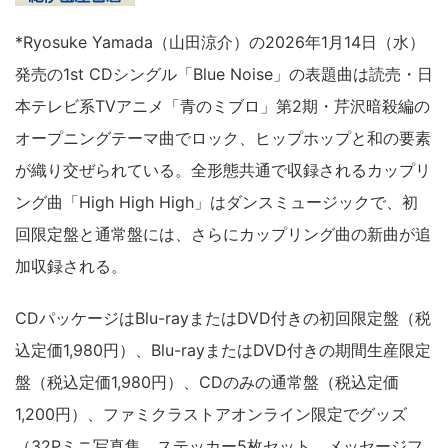
*Ryosuke Yamada（山田涼介）の2026年1月14日（水）
発売の1st CDシングル「Blue Noise」の表題曲は読売・日
本テレビ系TVアニメ「青のミブロ」第2期・芹沢暗殺編の
オープニングテーマ曲でロック、ヒップホップと和の要素
が織り交ぜられている。全形態共通で収録されるカップリ
ング曲「High High High」はダンスミュージックで、初
回限定盤と通常盤には、さらにカップリング曲の新曲が追
加収録される。
CDパッケージはBlu-rayまたはDVD付きの初回限定盤（税
込定価1,980円）、Blu-rayまたはDVD付きの期間生産限定
盤（税込定価1,980円）、CDのみの通常盤（税込定価
1,200円）、ファミクラストアオンライン限定でグッズ
（32Pミニ写真集、ステッカー5枚セット、メッセージフ