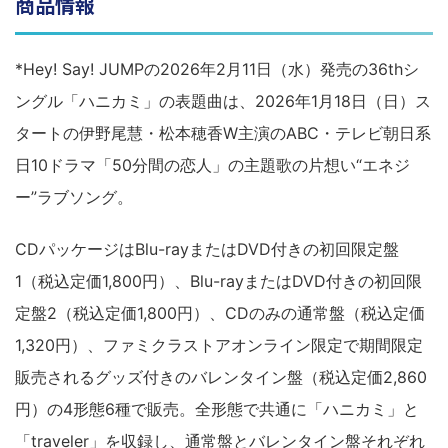
商品情報
*Hey! Say! JUMPの2026年2月11日（水）発売の36thシ
ングル「ハニカミ」の表題曲は、2026年1月18日（日）ス
タートの伊野尾慧・松本穂香W主演のABC・テレビ朝日系
日10ドラマ「50分間の恋人」の主題歌の片想い“エネジ
ー”ラブソング。
CDパッケージはBlu-rayまたはDVD付きの初回限定盤
1（税込定価1,800円）、Blu-rayまたはDVD付きの初回限
定盤2（税込定価1,800円）、CDのみの通常盤（税込定価
1,320円）、ファミクラストアオンライン限定で期間限定
販売されるグッズ付きのバレンタイン盤（税込定価2,860
円）の4形態6種で販売。全形態で共通に「ハニカミ」と
「traveler」を収録し、通常盤とバレンタイン盤それぞれ