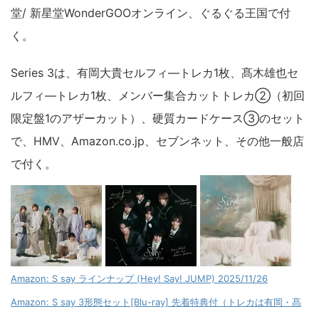
堂/ 新星堂WonderGOOオンライン、ぐるぐる王国で付
く。
Series 3は、有岡大貴セルフィ―トレカ1枚、髙木雄也セ
ルフィ―トレカ1枚、メンバー集合カットトレカ②（初回
限定盤1のアザーカット）、硬質カードケース③のセット
で、HMV、Amazon.co.jp、セブンネット、その他一般店
で付く。
Amazon: S say ラインナップ (Hey! Say! JUMP) 2025/11/26
Amazon: S say 3形態セット[Blu-ray] 先着特典付（トレカは有岡・髙