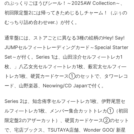
のぷっくりごほうびシール！～2025AW Collection～、
初回限定盤2には帰ってきためじるしチャーム！（ぷぅの
むっちり詰め合わせver.）が付く。
通常盤には、ストアごとに異なる3種の絵柄のHey! Say!
JUMPセルフィ―トレーディングカード～Special Starter
Set～が付く。Series 1は、山田涼介セルフィ―トレカ1
枚、」八乙女光セルフィ―トレカ1枚、薮宏太セルフィ―
トレカ1枚、硬質カードケース①のセットで、タワーレコ
ード、山野楽器、Neowing/CD Japanで付く。
Series 2は、知念侑李セルフィ―トレカ1枚、伊野尾慧セ
ルフィ―トレカ1枚、メンバー集合カットトレカ①（初回
限定盤2のアザーカット）、硬質カードケース②のセット
で、宅店ブックス、TSUTAYA店舗、Wonder GOO/ 新星