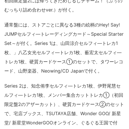
初回限定盤2には帰ってきためじるしチャーム！（ぷぅの
むっちり詰め合わせver.）が付く。
通常盤には、ストアごとに異なる3種の絵柄のHey! Say!
JUMPセルフィ―トレーディングカード～Special Starter
Set～が付く。Series 1は、山田涼介セルフィ―トレカ1
枚、」八乙女光セルフィ―トレカ1枚、薮宏太セルフィ―
トレカ1枚、硬質カードケース①のセットで、タワーレコ
ード、山野楽器、Neowing/CD Japanで付く。
Series 2は、知念侑李セルフィ―トレカ1枚、伊野尾慧セ
ルフィ―トレカ1枚、メンバー集合カットトレカ①（初回
限定盤2のアザーカット）、硬質カードケース②のセット
で、宅店ブックス、TSUTAYA店舗、Wonder GOO/ 新星
堂/ 新星堂WonderGOOオンライン、ぐるぐる王国で付