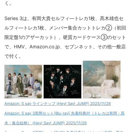
く。
Series 3は、有岡大貴セルフィ―トレカ1枚、髙木雄也セ
ルフィ―トレカ1枚、メンバー集合カットトレカ②（初回
限定盤1のアザーカット）、硬質カードケース③のセット
で、HMV、Amazon.co.jp、セブンネット、その他一般店
で付く。
Amazon: S say ラインナップ (Hey! Say! JUMP) 2025/11/26
Amazon: S say 3形態セット[Blu-ray] 先着特典付（トレカは有岡・髙
木・集合絵柄） (Hey! Say! JUMP) 2025/11/26