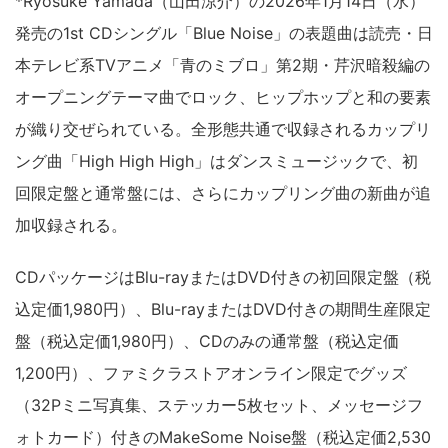
*Ryosuke Yamada（山田涼介）の2026年1月14日（水）
発売の1st CDシングル「Blue Noise」の表題曲は読売・日
本テレビ系TVアニメ「青のミブロ」第2期・芹沢暗殺編の
オープニングテーマ曲でロック、ヒップホップと和の要素
が織り交ぜられている。全形態共通で収録されるカップリ
ング曲「High High High」はダンスミュージックで、初
回限定盤と通常盤には、さらにカップリング曲の新曲が追
加収録される。
CDパッケージはBlu-rayまたはDVD付きの初回限定盤（税
込定価1,980円）、Blu-rayまたはDVD付きの期間生産限定
盤（税込定価1,980円）、CDのみの通常盤（税込定価
1,200円）、ファミクラストアオンライン限定でグッズ
（32Pミニ写真集、ステッカー5枚セット、メッセージフ
ォトカード）付きのMakeSome Noise盤（税込定価2,530