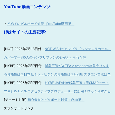
YouTube動画コンテンツ:
・
初めてのビルボード対策（YouTube動画版）
姉妹サイトの主要記事:
[NCT] 2026年7月13日付
NCT WISHがキンプリ『シンデレラガール』
カバーで一部5人のキンプリファンの心がえぐられた件
[HYBE] 2026年7月7日付
飯島三智が＆TEAMやaoenの格差売りをす
る可能性は？日本版ミン・ヒジンの可能性は？HYBE スタエン買収は？
[HYBE] 2026年7月7日付
HYBE JAPANが飯島三智（元SMAPチーフ
マネ）をJ-POPエグゼクティブプロデューサーに起用！びっくりすぎる
[チャート対策]
初心者向けビルボード対策（Web版）
スポンサードリンク