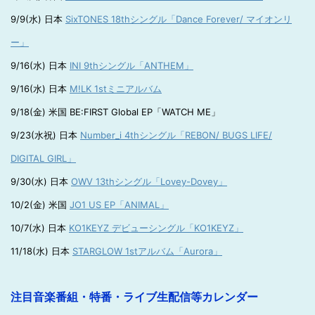
9/9(水) 日本
SixTONES 18thシングル「Dance Forever/ マイオンリ
ー」
9/16(水) 日本
INI 9thシングル「ANTHEM」
9/16(水) 日本
M!LK 1stミニアルバム
9/18(金) 米国 BE:FIRST Global EP「WATCH ME」
9/23(水祝) 日本
Number_i 4thシングル「REBON/ BUGS LIFE/
DIGITAL GIRL」
9/30(水) 日本
OWV 13thシングル「Lovey-Dovey」
10/2(金) 米国
JO1 US EP「ANIMAL」
10/7(水) 日本
KO1KEYZ デビューシングル「KO1KEYZ」
11/18(水) 日本
STARGLOW 1stアルバム「Aurora」
注目音楽番組・特番・ライブ生配信等カレンダー