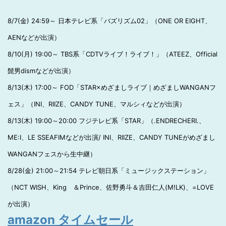
8/7(金) 24:59～ 日本テレビ系「バズリズム02」（ONE OR EIGHT、
AENなどが出演）
8/10(月) 19:00～ TBS系「CDTVライブ！ライブ！」（ATEEZ、Official
髭男dismなどが出演）
8/13(木) 17:00～ FOD「STAR×めざましライブ｜めざましWANGANフ
ェス」（INI、RIIZE、CANDY TUNE、マルシィなどが出演）
8/13(木) 19:00～20:00 フジテレビ系「STAR」（.ENDRECHERI.、
ME:I、LE SSEAFIMなどが出演/ INI、RIIZE、CANDY TUNEがめざまし
WANGANフェスから生中継）
8/28(金) 21:00～21:54 テレビ朝日系「ミュージックステーション」
（NCT WISH、King ＆Prince、佐野勇斗＆吉田仁人(M!LK)、=LOVE
が出演）
amazon タイムセール