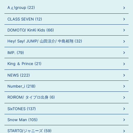
Aぇ!group (22)
CLASS SEVEN (12)
DOMOTO/ KinKi Kids (66)
Hey! Say! JUMP/ 山田涼介/ 中島裕翔 (32)
IMP. (79)
King ＆ Prince (21)
NEWS (222)
Number_i (218)
ROIROM/ タイプロ出身 (6)
SixTONES (137)
Snow Man (105)
STARTO/ジャニーズ (59)