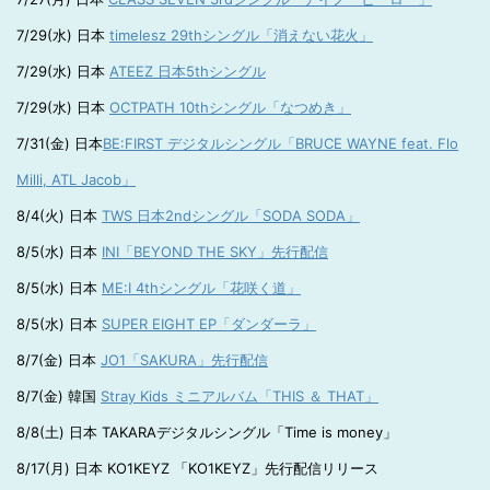
7/29(水) 日本
timelesz 29thシングル「消えない花火」
7/29(水) 日本
ATEEZ 日本5thシングル
7/29(水) 日本
OCTPATH 10thシングル「なつめき」
7/31(金) 日本
BE:FIRST デジタルシングル「BRUCE WAYNE feat. Flo
Milli, ATL Jacob」
8/4(火) 日本
TWS 日本2ndシングル「SODA SODA」
8/5(水) 日本
INI「BEYOND THE SKY」先行配信
8/5(水) 日本
ME:I 4thシングル「花咲く道」
8/5(水) 日本
SUPER EIGHT EP「ダンダーラ」
8/7(金) 日本
JO1「SAKURA」先行配信
8/7(金) 韓国
Stray Kids ミニアルバム「THIS ＆ THAT」
8/8(土) 日本 TAKARAデジタルシングル「Time is money」
8/17(月) 日本 KO1KEYZ 「KO1KEYZ」先行配信リリース