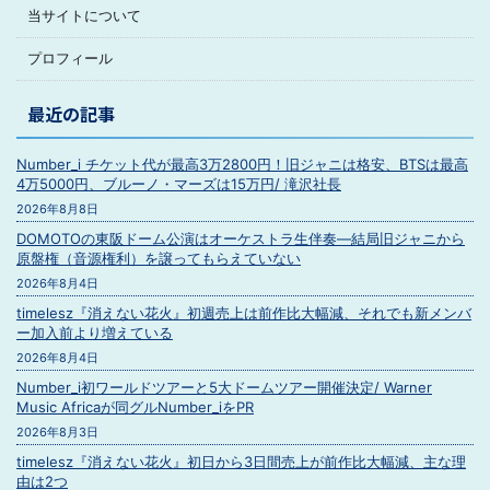
当サイトについて
プロフィール
最近の記事
Number_i チケット代が最高3万2800円！旧ジャニは格安、BTSは最高
4万5000円、ブルーノ・マーズは15万円/ 滝沢社長
2026年8月8日
DOMOTOの東阪ドーム公演はオーケストラ生伴奏―結局旧ジャニから
原盤権（音源権利）を譲ってもらえていない
2026年8月4日
timelesz『消えない花火』初週売上は前作比大幅減、それでも新メンバ
ー加入前より増えている
2026年8月4日
Number_i初ワールドツアーと5大ドームツアー開催決定/ Warner
Music Africaが同グルNumber_iをPR
2026年8月3日
timelesz『消えない花火』初日から3日間売上が前作比大幅減、主な理
由は2つ