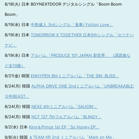
8/18(火) 日本 BOYNEXTDOOR デジタルシングル「Boom Boom
Boom」
8/19(水) 日本
中島健人 3rdシングル「鬼事/ Fiction Love」
8/19(水) 日本
TOMORROW X TOGETHER 日本5thシングル「セツナハ
ナビ」
8/19(水) 日本
アルバム「PRODUCE 101 JAPAN 新世界」 （課題曲な
ど全10曲）
8/21(金) 韓国
ENHYPEN 8thミニアルバム「THE SIN: BLISS」
8/24(月) 韓国
ALPHA DRIVE ONE 2ndミニアルバム「UNBREAKABLE:
少年BEAST」
8/24(月) 韓国
NEXZ 4thミニアルバム「SAUCIN’」
8/24(月) 韓国
NCT 127 7thフルアルバム「BLINGY」
9/2(水) 日本
King＆Prince 1st EP「So Honey EP」
9/8(火) 韓国
＆TEAM KR 2nd ミニアルバム「Mark on Me」