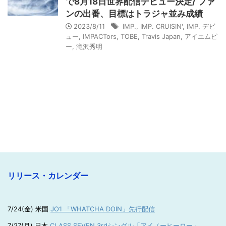
で8月18日世界配信デビュー決定/ ファ
ンの出番、目標はトラジャ並み成績
2023/8/11
IMP.
,
IMP. CRUISIN'
,
IMP. デビ
ュー
,
IMPACTors
,
TOBE
,
Travis Japan
,
アイエムピ
ー
,
滝沢秀明
リリース・カレンダー
7/24(金) 米国
JO1 「WHATCHA DOIN」先行配信
7/27(月) 日本
CLASS SEVEN 3rdシングル「アイノーヒーロー」