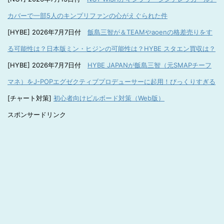
カバーで一部5人のキンプリファンの心がえぐられた件
[HYBE] 2026年7月7日付
飯島三智が＆TEAMやaoenの格差売りをす
る可能性は？日本版ミン・ヒジンの可能性は？HYBE スタエン買収は？
[HYBE] 2026年7月7日付
HYBE JAPANが飯島三智（元SMAPチーフ
マネ）をJ-POPエグゼクティブプロデューサーに起用！びっくりすぎる
[チャート対策]
初心者向けビルボード対策（Web版）
スポンサードリンク