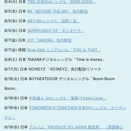
8/4(火) 日本
TWS 日本2ndシングル「SODA SODA」
8/5(水) 日本
INI「BEYOND THE SKY」先行配信
8/5(水) 日本
ME:I 4thシングル「花咲く道」
8/5(水) 日本
SUPER EIGHT EP「ダンダーラ」
8/7(金) 日本
JO1「SAKURA」先行配信
8/7(金) 韓国
Stray Kids ミニアルバム「THIS ＆ THAT」
8/8(土) 日本 TAKARAデジタルシングル「Time is money」
8/17(月) 日本 KO1KEYZ 「KO1KEYZ」先行配信リリース
8/18(火) 日本 BOYNEXTDOOR デジタルシングル「Boom Boom
Boom」
8/19(水) 日本
中島健人 3rdシングル「鬼事/ Fiction Love」
8/19(水) 日本
TOMORROW X TOGETHER 日本5thシングル「セツナハ
ナビ」
8/19(水) 日本
アルバム「PRODUCE 101 JAPAN 新世界」 （課題曲な