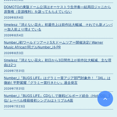
DOMOTOの東阪ドーム公演はオーケストラ生伴奏―結局旧ジャニから
原盤権（音源権利）を譲ってもらえていない
2026年8月4日
timelesz『消えない花火』初週売上は前作比大幅減、それでも新メンバ
ー加入前より増えている
2026年8月4日
Number_i初ワールドツアーと5大ドームツアー開催決定/ Warner
Music Africaが同グルNumber_iをPR
2026年8月3日
timelesz『消えない花火』初日から3日間売上が前作比大幅減、主な理
由は2つ
2026年7月31日
Number_i『BUGS LIFE』はグラミー賞アジア部門対象外！『3XL』は
微妙/ 平野紫耀『グラミー賞行きたい』過去発言
2026年7月31日
Number_i『BUGS LIFE』CDなしで激戦ビルボード総合（Hot 100）1
位/ レーベル移籍後初シングルはトリプルA面
2026年7月23日