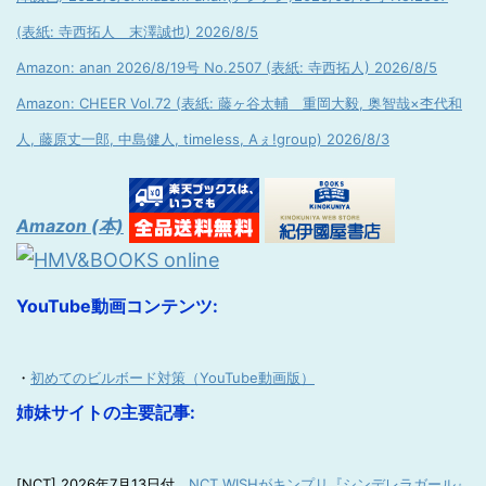
(表紙: 寺西拓人 末澤誠也) 2026/8/5
Amazon: anan 2026/8/19号 No.2507 (表紙: 寺西拓人) 2026/8/5
Amazon: CHEER Vol.72 (表紙: 藤ヶ谷太輔 重岡大毅, 奥智哉×杢代和
人, 藤原丈一郎, 中島健人, timeless, Aぇ!group) 2026/8/3
Amazon (本)
YouTube動画コンテンツ:
・
初めてのビルボード対策（YouTube動画版）
姉妹サイトの主要記事:
[NCT] 2026年7月13日付
NCT WISHがキンプリ『シンデレラガール』