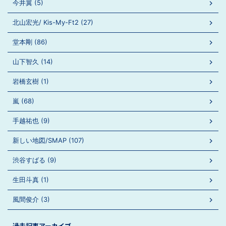
今井翼 (5)
北山宏光/ Kis-My-Ft2 (27)
堂本剛 (86)
山下智久 (14)
岩橋玄樹 (1)
嵐 (68)
手越祐也 (9)
新しい地図/SMAP (107)
渋谷すばる (9)
生田斗真 (1)
風間俊介 (3)
過去記事アーカイブ