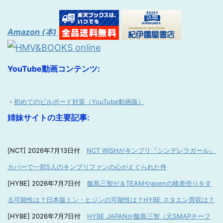
Amazon (本)
YouTube動画コンテンツ:
・
初めてのビルボード対策（YouTube動画版）
姉妹サイトの主要記事:
[NCT] 2026年7月13日付
NCT WISHがキンプリ『シンデレラガール』
カバーで一部5人のキンプリファンの心がえぐられた件
[HYBE] 2026年7月7日付
飯島三智が＆TEAMやaoenの格差売りをす
る可能性は？日本版ミン・ヒジンの可能性は？HYBE スタエン買収は？
[HYBE] 2026年7月7日付
HYBE JAPANが飯島三智（元SMAPチーフ