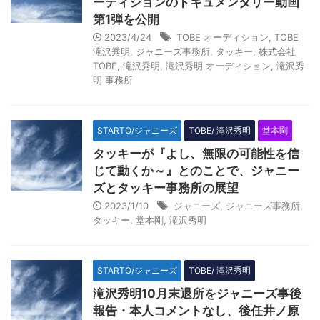
ーディションのドキュメンタリー動画
第1弾を公開
2023/4/24
TOBE オーディション
,
TOBE
滝沢秀明
,
ジャニーズ事務所
,
タッキー
,
株式会社
TOBE
,
滝沢秀明
,
滝沢秀明 オーディション
,
滝沢秀
明 事務所
STARTO/ジャニーズ
TOBE/ 滝沢秀明
堂本剛
タッキーが『よし、無限の可能性を信
じて動くか～』とのことで、ジャニー
ズとタッキー事務所の展望
2023/1/10
ジャニーズ
,
ジャニーズ事務所
,
タッキー
,
堂本剛
,
滝沢秀明
STARTO/ジャニーズ
TOBE/ 滝沢秀明
滝沢秀明10月末退所をジャニーズ事後
報告・本人コメントなし、後任井ノ原