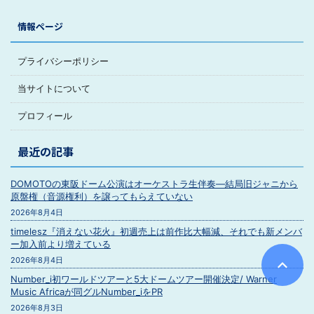
情報ページ
プライバシーポリシー
当サイトについて
プロフィール
最近の記事
DOMOTOの東阪ドーム公演はオーケストラ生伴奏―結局旧ジャニから
原盤権（音源権利）を譲ってもらえていない
2026年8月4日
timelesz『消えない花火』初週売上は前作比大幅減、それでも新メンバ
ー加入前より増えている
2026年8月4日
Number_i初ワールドツアーと5大ドームツアー開催決定/ Warner
Music Africaが同グルNumber_iをPR
2026年8月3日