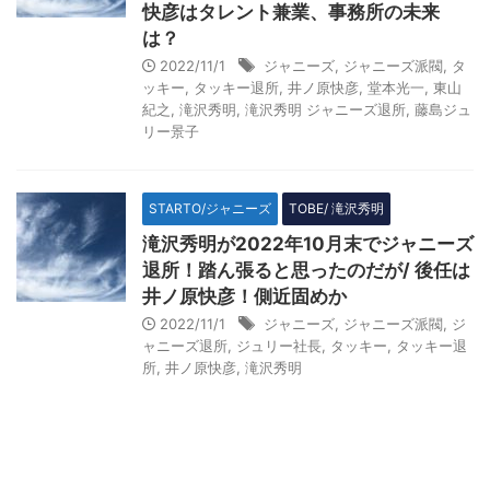
快彦はタレント兼業、事務所の未来
は？
2022/11/1
ジャニーズ
,
ジャニーズ派閥
,
タ
ッキー
,
タッキー退所
,
井ノ原快彦
,
堂本光一
,
東山
紀之
,
滝沢秀明
,
滝沢秀明 ジャニーズ退所
,
藤島ジュ
リー景子
STARTO/ジャニーズ
TOBE/ 滝沢秀明
滝沢秀明が2022年10月末でジャニーズ
退所！踏ん張ると思ったのだが/ 後任は
井ノ原快彦！側近固めか
2022/11/1
ジャニーズ
,
ジャニーズ派閥
,
ジ
ャニーズ退所
,
ジュリー社長
,
タッキー
,
タッキー退
所
,
井ノ原快彦
,
滝沢秀明