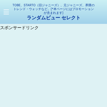
TOBE、STARTO（旧ジャニーズ）、元ジャニーズ、界隈の
トレンド・ウォッチなど。[*本ページにはプロモーション
が含まれます]
ランダムビュー セレクト
スポンサードリンク