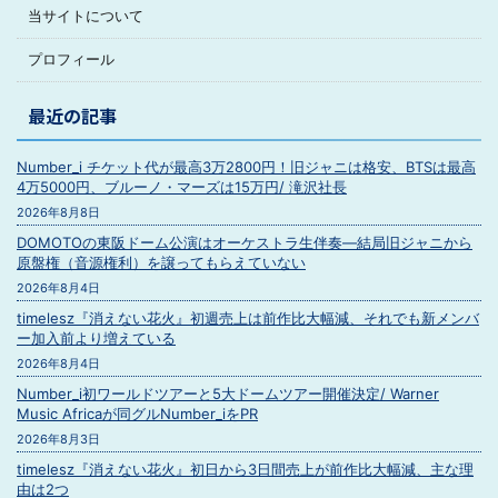
当サイトについて
プロフィール
最近の記事
Number_i チケット代が最高3万2800円！旧ジャニは格安、BTSは最高
4万5000円、ブルーノ・マーズは15万円/ 滝沢社長
2026年8月8日
DOMOTOの東阪ドーム公演はオーケストラ生伴奏―結局旧ジャニから
原盤権（音源権利）を譲ってもらえていない
2026年8月4日
timelesz『消えない花火』初週売上は前作比大幅減、それでも新メンバ
ー加入前より増えている
2026年8月4日
Number_i初ワールドツアーと5大ドームツアー開催決定/ Warner
Music Africaが同グルNumber_iをPR
2026年8月3日
timelesz『消えない花火』初日から3日間売上が前作比大幅減、主な理
由は2つ