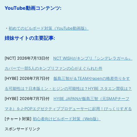
YouTube動画コンテンツ:
・
初めてのビルボード対策（YouTube動画版）
姉妹サイトの主要記事:
[NCT] 2026年7月13日付
NCT WISHがキンプリ『シンデレラガール』
カバーで一部5人のキンプリファンの心がえぐられた件
[HYBE] 2026年7月7日付
飯島三智が＆TEAMやaoenの格差売りをす
る可能性は？日本版ミン・ヒジンの可能性は？HYBE スタエン買収は？
[HYBE] 2026年7月7日付
HYBE JAPANが飯島三智（元SMAPチーフ
マネ）をJ-POPエグゼクティブプロデューサーに起用！びっくりすぎる
[チャート対策]
初心者向けビルボード対策（Web版）
スポンサードリンク