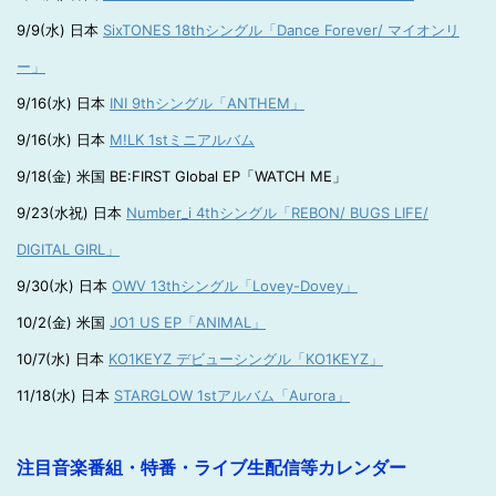
9/9(水) 日本
SixTONES 18thシングル「Dance Forever/ マイオンリ
ー」
9/16(水) 日本
INI 9thシングル「ANTHEM」
9/16(水) 日本
M!LK 1stミニアルバム
9/18(金) 米国 BE:FIRST Global EP「WATCH ME」
9/23(水祝) 日本
Number_i 4thシングル「REBON/ BUGS LIFE/
DIGITAL GIRL」
9/30(水) 日本
OWV 13thシングル「Lovey-Dovey」
10/2(金) 米国
JO1 US EP「ANIMAL」
10/7(水) 日本
KO1KEYZ デビューシングル「KO1KEYZ」
11/18(水) 日本
STARGLOW 1stアルバム「Aurora」
注目音楽番組・特番・ライブ生配信等カレンダー