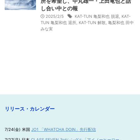
所を希望し、中丸雄一・上田竜也と話
し合い中との報
2025/2/5
KAT-TUN 亀梨和也 脱退
,
KAT-
TUN 亀梨和也 退所
,
KAT-TUN 解散
,
亀梨和也 田中
みな実
リリース・カレンダー
7/24(金) 米国
JO1 「WHATCHA DOIN」先行配信
7/27(月) 日本
CLASS SEVEN 3rdシングル「アイノーヒーロー」