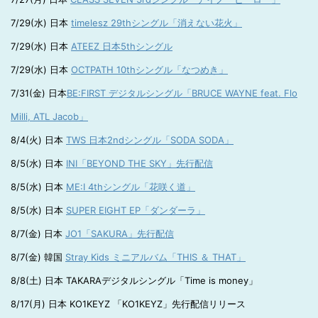
7/29(水) 日本
timelesz 29thシングル「消えない花火」
7/29(水) 日本
ATEEZ 日本5thシングル
7/29(水) 日本
OCTPATH 10thシングル「なつめき」
7/31(金) 日本
BE:FIRST デジタルシングル「BRUCE WAYNE feat. Flo
Milli, ATL Jacob」
8/4(火) 日本
TWS 日本2ndシングル「SODA SODA」
8/5(水) 日本
INI「BEYOND THE SKY」先行配信
8/5(水) 日本
ME:I 4thシングル「花咲く道」
8/5(水) 日本
SUPER EIGHT EP「ダンダーラ」
8/7(金) 日本
JO1「SAKURA」先行配信
8/7(金) 韓国
Stray Kids ミニアルバム「THIS ＆ THAT」
8/8(土) 日本 TAKARAデジタルシングル「Time is money」
8/17(月) 日本 KO1KEYZ 「KO1KEYZ」先行配信リリース