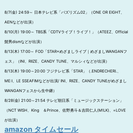
8/7(金) 24:59～ 日本テレビ系「バズリズム02」（ONE OR EIGHT、
AENなどが出演）
8/10(月) 19:00～ TBS系「CDTVライブ！ライブ！」（ATEEZ、Official
髭男dismなどが出演）
8/13(木) 17:00～ FOD「STAR×めざましライブ｜めざましWANGANフ
ェス」（INI、RIIZE、CANDY TUNE、マルシィなどが出演）
8/13(木) 19:00～20:00 フジテレビ系「STAR」（.ENDRECHERI.、
ME:I、LE SSEAFIMなどが出演/ INI、RIIZE、CANDY TUNEがめざまし
WANGANフェスから生中継）
8/28(金) 21:00～21:54 テレビ朝日系「ミュージックステーション」
（NCT WISH、King ＆Prince、佐野勇斗＆吉田仁人(M!LK)、=LOVE
が出演）
amazon タイムセール