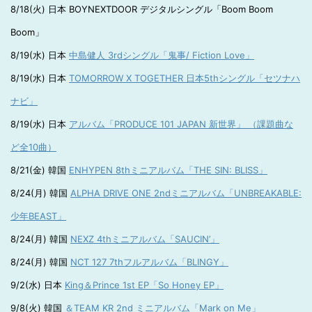
8/18(火) 日本 BOYNEXTDOOR デジタルシングル「Boom Boom
Boom」
8/19(水) 日本
中島健人 3rdシングル「鬼事/ Fiction Love」
8/19(水) 日本
TOMORROW X TOGETHER 日本5thシングル「セツナハ
ナビ」
8/19(水) 日本
アルバム「PRODUCE 101 JAPAN 新世界」 （課題曲な
ど全10曲）
8/21(金) 韓国
ENHYPEN 8thミニアルバム「THE SIN: BLISS」
8/24(月) 韓国
ALPHA DRIVE ONE 2ndミニアルバム「UNBREAKABLE:
少年BEAST」
8/24(月) 韓国
NEXZ 4thミニアルバム「SAUCIN’」
8/24(月) 韓国
NCT 127 7thフルアルバム「BLINGY」
9/2(水) 日本
King＆Prince 1st EP「So Honey EP」
9/8(火) 韓国
＆TEAM KR 2nd ミニアルバム「Mark on Me」