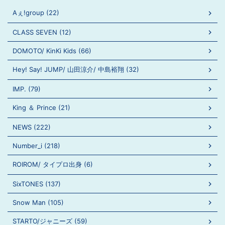
Aぇ!group (22)
CLASS SEVEN (12)
DOMOTO/ KinKi Kids (66)
Hey! Say! JUMP/ 山田涼介/ 中島裕翔 (32)
IMP. (79)
King ＆ Prince (21)
NEWS (222)
Number_i (218)
ROIROM/ タイプロ出身 (6)
SixTONES (137)
Snow Man (105)
STARTO/ジャニーズ (59)