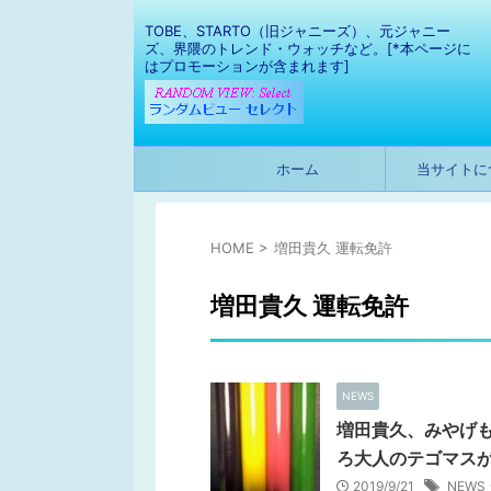
TOBE、STARTO（旧ジャニーズ）、元ジャニー
ズ、界隈のトレンド・ウォッチなど。[*本ページに
はプロモーションが含まれます]
ホーム
当サイトに
HOME
>
増田貴久 運転免許
増田貴久 運転免許
NEWS
増田貴久、みやげも
ろ大人のテゴマス
2019/9/21
NEWS