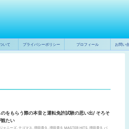
ついて
プライバシーポリシー
プロフィール
お問い
のをもらう際の本音と運転免許試験の思い出/ そろそ
が観たい
 ジャニーズ
,
テゴマス
,
増田貴久
,
増田貴久 MASTER HITS
,
増田貴久 パ