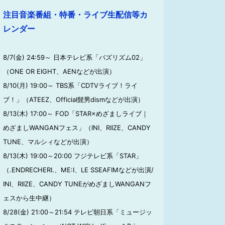
注目音楽番組・特番・ライブ生配信等カ
レンダー
8/7(金) 24:59～ 日本テレビ系「バズリズム02」
（ONE OR EIGHT、AENなどが出演）
8/10(月) 19:00～ TBS系「CDTVライブ！ライ
ブ！」（ATEEZ、Official髭男dismなどが出演）
8/13(木) 17:00～ FOD「STAR×めざましライブ｜
めざましWANGANフェス」（INI、RIIZE、CANDY
TUNE、マルシィなどが出演）
8/13(木) 19:00～20:00 フジテレビ系「STAR」
（.ENDRECHERI.、ME:I、LE SSEAFIMなどが出演/
INI、RIIZE、CANDY TUNEがめざましWANGANフ
ェスから生中継）
8/28(金) 21:00～21:54 テレビ朝日系「ミュージッ