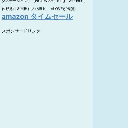
クステーション」（NCT WISH、King ＆Prince、
佐野勇斗＆吉田仁人(M!LK)、=LOVEが出演）
amazon タイムセール
スポンサードリンク