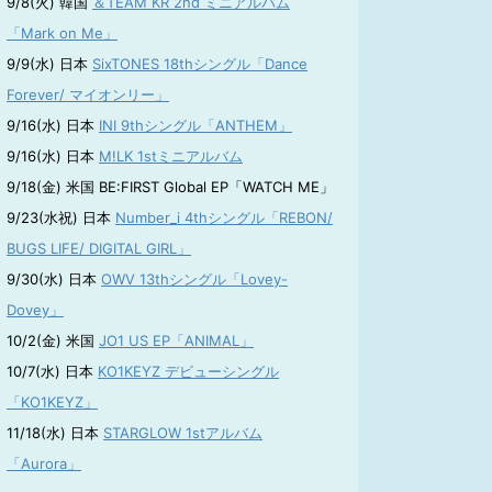
9/8(火) 韓国
＆TEAM KR 2nd ミニアルバム
「Mark on Me」
9/9(水) 日本
SixTONES 18thシングル「Dance
Forever/ マイオンリー」
9/16(水) 日本
INI 9thシングル「ANTHEM」
9/16(水) 日本
M!LK 1stミニアルバム
9/18(金) 米国 BE:FIRST Global EP「WATCH ME」
9/23(水祝) 日本
Number_i 4thシングル「REBON/
BUGS LIFE/ DIGITAL GIRL」
9/30(水) 日本
OWV 13thシングル「Lovey-
Dovey」
10/2(金) 米国
JO1 US EP「ANIMAL」
10/7(水) 日本
KO1KEYZ デビューシングル
「KO1KEYZ」
11/18(水) 日本
STARGLOW 1stアルバム
「Aurora」