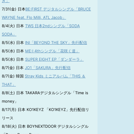
き」
7/31(金) 日本
BE:FIRST デジタルシングル「BRUCE
WAYNE feat. Flo Milli, ATL Jacob」
8/4(火) 日本
TWS 日本2ndシングル「SODA
SODA」
8/5(水) 日本
INI「BEYOND THE SKY」先行配信
8/5(水) 日本
ME:I 4thシングル「花咲く道」
8/5(水) 日本
SUPER EIGHT EP「ダンダーラ」
8/7(金) 日本
JO1「SAKURA」先行配信
8/7(金) 韓国
Stray Kids ミニアルバム「THIS ＆
THAT」
8/8(土) 日本 TAKARAデジタルシングル「Time is
money」
8/17(月) 日本 KO1KEYZ 「KO1KEYZ」先行配信リ
リース
8/18(火) 日本 BOYNEXTDOOR デジタルシングル