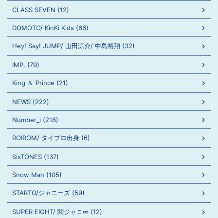
CLASS SEVEN (12)
DOMOTO/ KinKi Kids (66)
Hey! Say! JUMP/ 山田涼介/ 中島裕翔 (32)
IMP. (79)
King ＆ Prince (21)
NEWS (222)
Number_i (218)
ROIROM/ タイプロ出身 (6)
SixTONES (137)
Snow Man (105)
STARTO/ジャニーズ (59)
SUPER EIGHT/ 関ジャニ∞ (12)