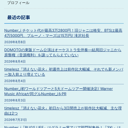
プロフィール
最近の記事
Number_i チケット代が最高3万2800円！旧ジャニは格安、BTSは最高
4万5000円、ブルーノ・マーズは15万円/ 滝沢社長
2026年8月8日
DOMOTOの東阪ドーム公演はオーケストラ生伴奏―結局旧ジャニから
原盤権（音源権利）を譲ってもらえていない
2026年8月4日
timelesz『消えない花火』初週売上は前作比大幅減、それでも新メンバ
ー加入前より増えている
2026年8月4日
Number_i初ワールドツアーと5大ドームツアー開催決定/ Warner
Music Africaが同グルNumber_iをPR
2026年8月3日
timelesz『消えない花火』初日から3日間売上が前作比大幅減、主な理
由は2つ
2026年7月31日
Number_i『BUGS LIFE』はグラミー賞アジア部門対象外！『3XL』は