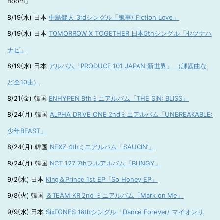
Boom」
8/19(水) 日本
中島健人 3rdシングル「鬼事/ Fiction Love」
8/19(水) 日本
TOMORROW X TOGETHER 日本5thシングル「セツナハ
ナビ」
8/19(水) 日本
アルバム「PRODUCE 101 JAPAN 新世界」 （課題曲な
ど全10曲）
8/21(金) 韓国
ENHYPEN 8thミニアルバム「THE SIN: BLISS」
8/24(月) 韓国
ALPHA DRIVE ONE 2ndミニアルバム「UNBREAKABLE:
少年BEAST」
8/24(月) 韓国
NEXZ 4thミニアルバム「SAUCIN’」
8/24(月) 韓国
NCT 127 7thフルアルバム「BLINGY」
9/2(水) 日本
King＆Prince 1st EP「So Honey EP」
9/8(火) 韓国
＆TEAM KR 2nd ミニアルバム「Mark on Me」
9/9(水) 日本
SixTONES 18thシングル「Dance Forever/ マイオンリ