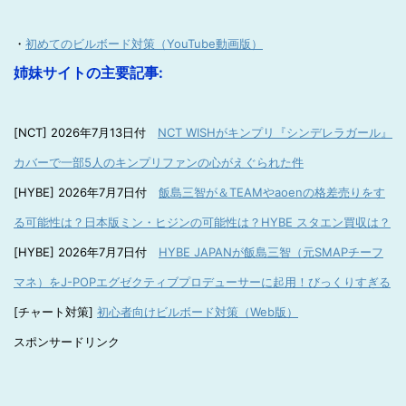
・
初めてのビルボード対策（YouTube動画版）
姉妹サイトの主要記事:
[NCT] 2026年7月13日付
NCT WISHがキンプリ『シンデレラガール』
カバーで一部5人のキンプリファンの心がえぐられた件
[HYBE] 2026年7月7日付
飯島三智が＆TEAMやaoenの格差売りをす
る可能性は？日本版ミン・ヒジンの可能性は？HYBE スタエン買収は？
[HYBE] 2026年7月7日付
HYBE JAPANが飯島三智（元SMAPチーフ
マネ）をJ-POPエグゼクティブプロデューサーに起用！びっくりすぎる
[チャート対策]
初心者向けビルボード対策（Web版）
スポンサードリンク