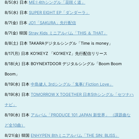
8/5(水) 日本
ME:I 4thシングル「花咲く道」
8/5(水) 日本
SUPER EIGHT EP「ダンダーラ」
8/7(金) 日本
JO1「SAKURA」先行配信
8/7(金) 韓国
Stray Kids ミニアルバム「THIS ＆ THAT」
8/8(土) 日本 TAKARAデジタルシングル「Time is money」
8/17(月) 日本 KO1KEYZ 「KO1KEYZ」先行配信リリース
8/18(火) 日本 BOYNEXTDOOR デジタルシングル「Boom Boom
Boom」
8/19(水) 日本
中島健人 3rdシングル「鬼事/ Fiction Love」
8/19(水) 日本
TOMORROW X TOGETHER 日本5thシングル「セツナハ
ナビ」
8/19(水) 日本
アルバム「PRODUCE 101 JAPAN 新世界」 （課題曲な
ど全10曲）
8/21(金) 韓国
ENHYPEN 8thミニアルバム「THE SIN: BLISS」