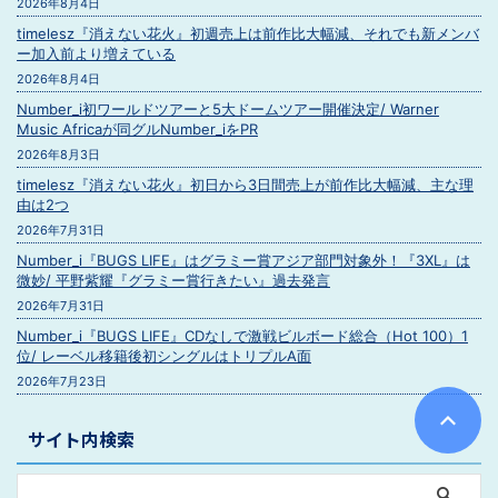
2026年8月4日
timelesz『消えない花火』初週売上は前作比大幅減、それでも新メンバ
ー加入前より増えている
2026年8月4日
Number_i初ワールドツアーと5大ドームツアー開催決定/ Warner
Music Africaが同グルNumber_iをPR
2026年8月3日
timelesz『消えない花火』初日から3日間売上が前作比大幅減、主な理
由は2つ
2026年7月31日
Number_i『BUGS LIFE』はグラミー賞アジア部門対象外！『3XL』は
微妙/ 平野紫耀『グラミー賞行きたい』過去発言
2026年7月31日
Number_i『BUGS LIFE』CDなしで激戦ビルボード総合（Hot 100）1
位/ レーベル移籍後初シングルはトリプルA面
2026年7月23日
サイト内検索