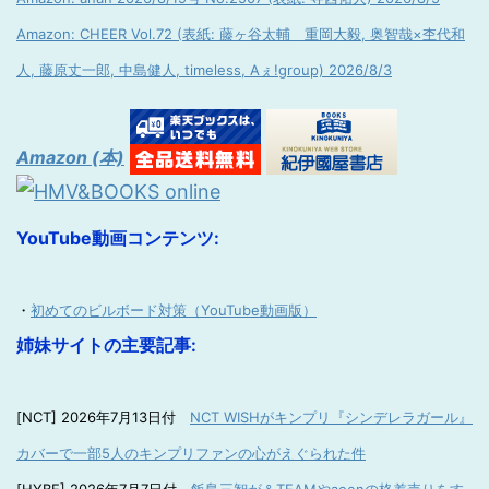
Amazon: CHEER Vol.72 (表紙: 藤ヶ谷太輔 重岡大毅, 奥智哉×杢代和
人, 藤原丈一郎, 中島健人, timeless, Aぇ!group) 2026/8/3
Amazon (本)
YouTube動画コンテンツ:
・
初めてのビルボード対策（YouTube動画版）
姉妹サイトの主要記事:
[NCT] 2026年7月13日付
NCT WISHがキンプリ『シンデレラガール』
カバーで一部5人のキンプリファンの心がえぐられた件