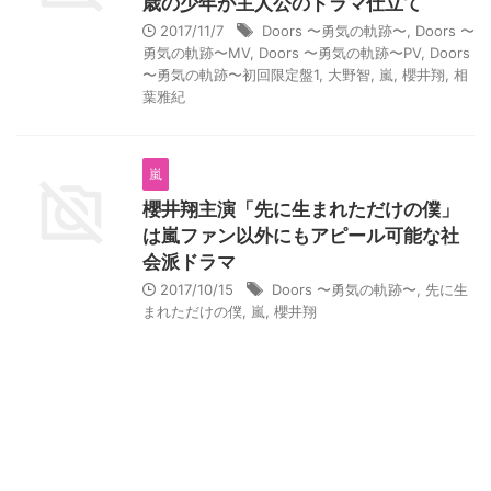
歳の少年が主人公のドラマ仕立て
2017/11/7
Doors 〜勇気の軌跡〜
,
Doors 〜
勇気の軌跡〜MV
,
Doors 〜勇気の軌跡〜PV
,
Doors
〜勇気の軌跡〜初回限定盤1
,
大野智
,
嵐
,
櫻井翔
,
相
葉雅紀
嵐
櫻井翔主演「先に生まれただけの僕」
は嵐ファン以外にもアピール可能な社
会派ドラマ
2017/10/15
Doors 〜勇気の軌跡〜
,
先に生
まれただけの僕
,
嵐
,
櫻井翔