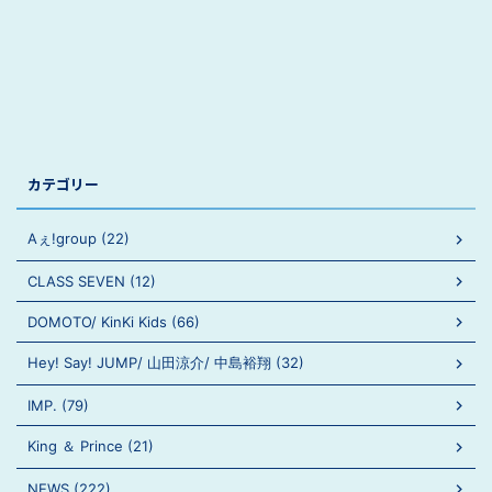
カテゴリー
Aぇ!group (22)
CLASS SEVEN (12)
DOMOTO/ KinKi Kids (66)
Hey! Say! JUMP/ 山田涼介/ 中島裕翔 (32)
IMP. (79)
King ＆ Prince (21)
NEWS (222)