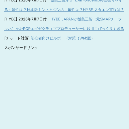
[HYBE] 2026年7月7日付
飯島三智が＆TEAMやaoenの格差売りをす
る可能性は？日本版ミン・ヒジンの可能性は？HYBE スタエン買収は？
[HYBE] 2026年7月7日付
HYBE JAPANが飯島三智（元SMAPチーフ
マネ）をJ-POPエグゼクティブプロデューサーに起用！びっくりすぎる
[チャート対策]
初心者向けビルボード対策（Web版）
スポンサードリンク