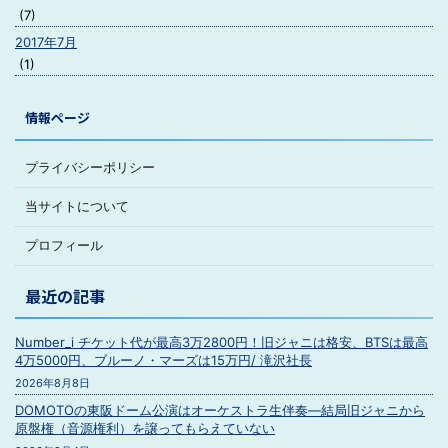
(7)
2017年7月
(1)
情報ページ
プライバシーポリシー
当サイトについて
プロフィール
最近の記事
Number_i チケット代が最高3万2800円！旧ジャニは格安、BTSは最高
4万5000円、ブルーノ・マーズは15万円/ 滝沢社長
2026年8月8日
DOMOTOの東阪ドーム公演はオーケストラ生伴奏―結局旧ジャニから
原盤権（音源権利）を譲ってもらえていない