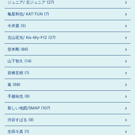
ジュニア/ 元ジュニア (27)
亀梨和也/ KAT-TUN (7)
今井翼 (5)
北山宏光/ Kis-My-Ft2 (27)
堂本剛 (86)
山下智久 (14)
岩橋玄樹 (1)
嵐 (68)
手越祐也 (9)
新しい地図/SMAP (107)
渋谷すばる (9)
生田斗真 (1)