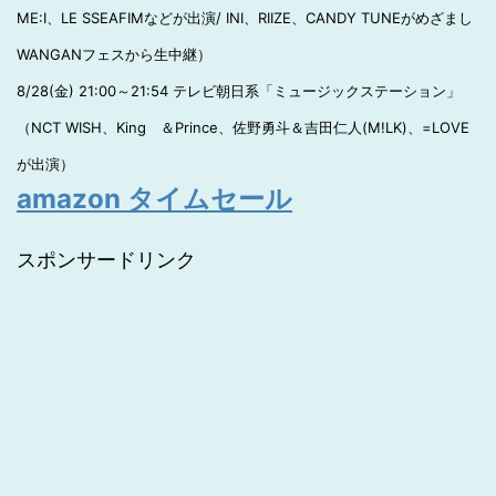
ME:I、LE SSEAFIMなどが出演/ INI、RIIZE、CANDY TUNEがめざまし
WANGANフェスから生中継）
8/28(金) 21:00～21:54 テレビ朝日系「ミュージックステーション」
（NCT WISH、King ＆Prince、佐野勇斗＆吉田仁人(M!LK)、=LOVE
が出演）
amazon タイムセール
スポンサードリンク