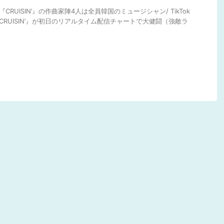
.『CRUISIN’』の作曲家陣4人は全員韓国のミュージシャン/ TikTok
.『CRUISIN’』が初日のリアルタイム配信チャートで大健闘（強敵ラ