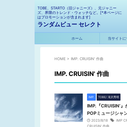
TOBE、STARTO（旧ジャニーズ）、元ジャニー
ズ、界隈のトレンド・ウォッチなど。[*本ページに
はプロモーションが含まれます]
ランダムビュー セレクト
ホーム
当サイトに
HOME
>
IMP. CRUISIN' 作曲
IMP. CRUISIN' 作曲
IMP.
TOBE/ 滝沢秀明
IMP.『CRUISI
POPミュージシャ
2023/8/18
IMP C
CRUISIN' 作曲