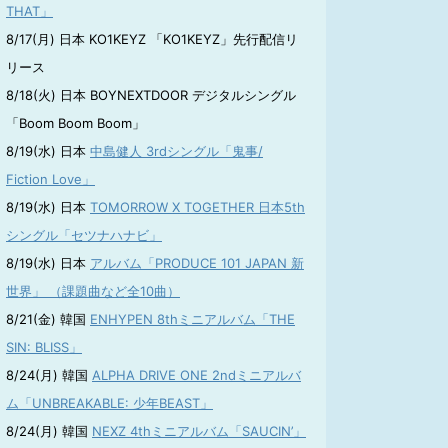
THAT」
8/17(月) 日本 KO1KEYZ 「KO1KEYZ」先行配信リ
リース
8/18(火) 日本 BOYNEXTDOOR デジタルシングル
「Boom Boom Boom」
8/19(水) 日本
中島健人 3rdシングル「鬼事/
Fiction Love」
8/19(水) 日本
TOMORROW X TOGETHER 日本5th
シングル「セツナハナビ」
8/19(水) 日本
アルバム「PRODUCE 101 JAPAN 新
世界」 （課題曲など全10曲）
8/21(金) 韓国
ENHYPEN 8thミニアルバム「THE
SIN: BLISS」
8/24(月) 韓国
ALPHA DRIVE ONE 2ndミニアルバ
ム「UNBREAKABLE: 少年BEAST」
8/24(月) 韓国
NEXZ 4thミニアルバム「SAUCIN’」