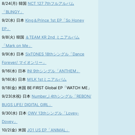
8/24(月) 韓国
NCT 127 7thフルアルバム
「BLINGY」
9/2(水) 日本
King＆Prince 1st EP「So Honey
EP」
9/8(火) 韓国
＆TEAM KR 2nd ミニアルバム
「Mark on Me」
9/9(水) 日本
SixTONES 18thシングル「Dance
Forever/ マイオンリー」
9/16(水) 日本
INI 9thシングル「ANTHEM」
9/16(水) 日本
M!LK 1stミニアルバム
9/18(金) 米国 BE:FIRST Global EP「WATCH ME」
9/23(水祝) 日本
Number_i 4thシングル「REBON/
BUGS LIFE/ DIGITAL GIRL」
9/30(水) 日本
OWV 13thシングル「Lovey-
Dovey」
10/2(金) 米国
JO1 US EP「ANIMAL」