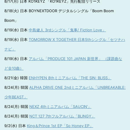
8/17(月) 日本 KO1KEYZ 「KO1KEYZ」先行配信リリース
8/18(火) 日本 BOYNEXTDOOR デジタルシングル「Boom Boom
Boom」
8/19(水) 日本
中島健人 3rdシングル「鬼事/ Fiction Love」
8/19(水) 日本
TOMORROW X TOGETHER 日本5thシングル「セツナハ
ナビ」
8/19(水) 日本
アルバム「PRODUCE 101 JAPAN 新世界」 （課題曲な
ど全10曲）
8/21(金) 韓国
ENHYPEN 8thミニアルバム「THE SIN: BLISS」
8/24(月) 韓国
ALPHA DRIVE ONE 2ndミニアルバム「UNBREAKABLE:
少年BEAST」
8/24(月) 韓国
NEXZ 4thミニアルバム「SAUCIN’」
8/24(月) 韓国
NCT 127 7thフルアルバム「BLINGY」
9/2(水) 日本
King＆Prince 1st EP「So Honey EP」