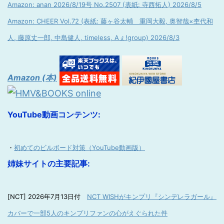
Amazon: anan 2026/8/19号 No.2507 (表紙: 寺西拓人) 2026/8/5
Amazon: CHEER Vol.72 (表紙: 藤ヶ谷太輔 重岡大毅, 奥智哉×杢代和
人, 藤原丈一郎, 中島健人, timeless, Aぇ!group) 2026/8/3
Amazon (本)
YouTube動画コンテンツ:
・
初めてのビルボード対策（YouTube動画版）
姉妹サイトの主要記事:
[NCT] 2026年7月13日付
NCT WISHがキンプリ『シンデレラガール』
カバーで一部5人のキンプリファンの心がえぐられた件