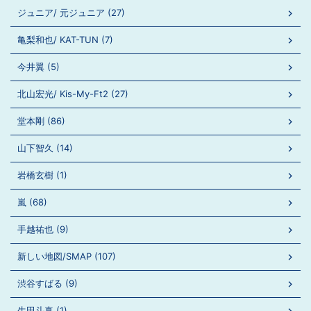
ジュニア/ 元ジュニア (27)
亀梨和也/ KAT-TUN (7)
今井翼 (5)
北山宏光/ Kis-My-Ft2 (27)
堂本剛 (86)
山下智久 (14)
岩橋玄樹 (1)
嵐 (68)
手越祐也 (9)
新しい地図/SMAP (107)
渋谷すばる (9)
生田斗真 (1)