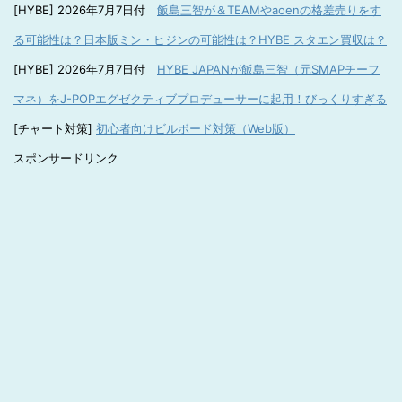
[HYBE] 2026年7月7日付
飯島三智が＆TEAMやaoenの格差売りをす
る可能性は？日本版ミン・ヒジンの可能性は？HYBE スタエン買収は？
[HYBE] 2026年7月7日付
HYBE JAPANが飯島三智（元SMAPチーフ
マネ）をJ-POPエグゼクティブプロデューサーに起用！びっくりすぎる
[チャート対策]
初心者向けビルボード対策（Web版）
スポンサードリンク