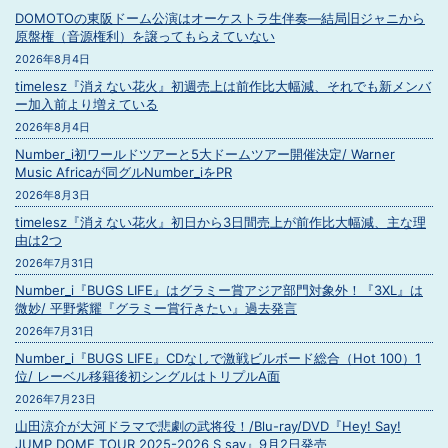
DOMOTOの東阪ドーム公演はオーケストラ生伴奏―結局旧ジャニから
原盤権（音源権利）を譲ってもらえていない
2026年8月4日
timelesz『消えない花火』初週売上は前作比大幅減、それでも新メンバ
ー加入前より増えている
2026年8月4日
Number_i初ワールドツアーと5大ドームツアー開催決定/ Warner
Music Africaが同グルNumber_iをPR
2026年8月3日
timelesz『消えない花火』初日から3日間売上が前作比大幅減、主な理
由は2つ
2026年7月31日
Number_i『BUGS LIFE』はグラミー賞アジア部門対象外！『3XL』は
微妙/ 平野紫耀『グラミー賞行きたい』過去発言
2026年7月31日
Number_i『BUGS LIFE』CDなしで激戦ビルボード総合（Hot 100）1
位/ レーベル移籍後初シングルはトリプルA面
2026年7月23日
山田涼介が大河ドラマで悲劇の武将役！/Blu-ray/DVD『Hey! Say!
JUMP DOME TOUR 2025-2026 S say』9月2日発売