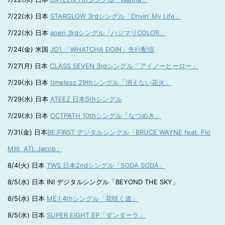
7/22(水) 日本
STARGLOW 3rdシングル「Drivin’ My Life」
7/22(水) 日本
aoen 3rdシングル「ハジマリCOLOR」
7/24(金) 米国
JO1 「WHATCHA DOIN」先行配信
7/27(月) 日本
CLASS SEVEN 3rdシングル「アイノーヒーロー」
7/29(水) 日本
timelesz 29thシングル「消えない花火」
7/29(水) 日本
ATEEZ 日本5thシングル
7/29(水) 日本
OCTPATH 10thシングル「なつめき」
7/31(金) 日本
BE:FIRST デジタルシングル「BRUCE WAYNE feat. Flo
Milli, ATL Jacob」
8/4(火) 日本
TWS 日本2ndシングル「SODA SODA」
8/5(水) 日本 INI デジタルシングル「BEYOND THE SKY」
8/5(水) 日本
ME:I 4thシングル「花咲く道」
8/5(水) 日本
SUPER EIGHT EP「ダンダーラ」