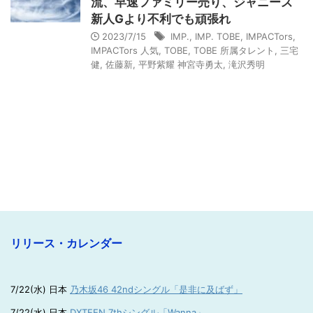
流、早速ファミリー売り、ジャニーズ
新人Gより不利でも頑張れ
2023/7/15
IMP.
,
IMP. TOBE
,
IMPACTors
,
IMPACTors 人気
,
TOBE
,
TOBE 所属タレント
,
三宅
健
,
佐藤新
,
平野紫耀 神宮寺勇太
,
滝沢秀明
リリース・カレンダー
7/22(水) 日本
乃木坂46 42ndシングル「是非に及ばず」
7/22(水) 日本
DXTEEN 7thシングル「Wanna」