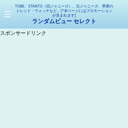
TOBE、STARTO（旧ジャニーズ）、元ジャニーズ、界隈の
トレンド・ウォッチなど。[*本ページにはプロモーション
が含まれます]
ランダムビュー セレクト
スポンサードリンク