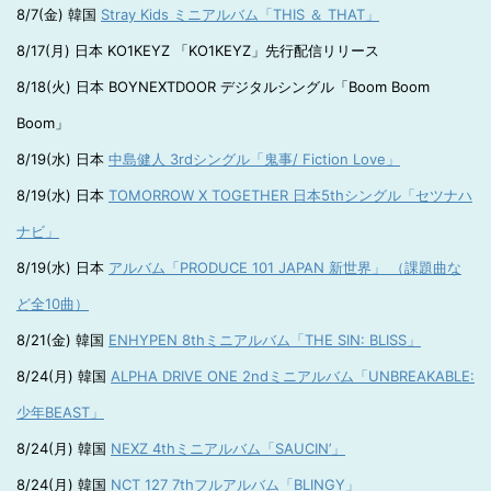
8/7(金) 韓国
Stray Kids ミニアルバム「THIS ＆ THAT」
8/17(月) 日本 KO1KEYZ 「KO1KEYZ」先行配信リリース
8/18(火) 日本 BOYNEXTDOOR デジタルシングル「Boom Boom
Boom」
8/19(水) 日本
中島健人 3rdシングル「鬼事/ Fiction Love」
8/19(水) 日本
TOMORROW X TOGETHER 日本5thシングル「セツナハ
ナビ」
8/19(水) 日本
アルバム「PRODUCE 101 JAPAN 新世界」 （課題曲な
ど全10曲）
8/21(金) 韓国
ENHYPEN 8thミニアルバム「THE SIN: BLISS」
8/24(月) 韓国
ALPHA DRIVE ONE 2ndミニアルバム「UNBREAKABLE:
少年BEAST」
8/24(月) 韓国
NEXZ 4thミニアルバム「SAUCIN’」
8/24(月) 韓国
NCT 127 7thフルアルバム「BLINGY」