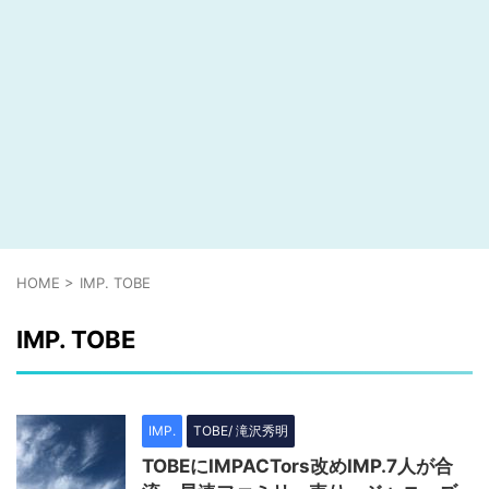
HOME
>
IMP. TOBE
IMP. TOBE
IMP.
TOBE/ 滝沢秀明
TOBEにIMPACTors改めIMP.7人が合