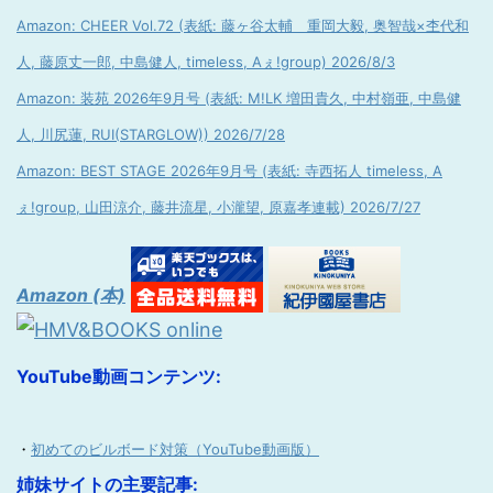
Amazon: CHEER Vol.72 (表紙: 藤ヶ谷太輔 重岡大毅, 奥智哉×杢代和
人, 藤原丈一郎, 中島健人, timeless, Aぇ!group) 2026/8/3
Amazon: 装苑 2026年9月号 (表紙: M!LK 増田貴久, 中村嶺亜, 中島健
人, 川尻蓮, RUI(STARGLOW)) 2026/7/28
Amazon: BEST STAGE 2026年9月号 (表紙: 寺西拓人 timeless, A
ぇ!group, 山田涼介, 藤井流星, 小瀧望, 原嘉孝連載) 2026/7/27
Amazon (本)
YouTube動画コンテンツ:
・
初めてのビルボード対策（YouTube動画版）
姉妹サイトの主要記事: