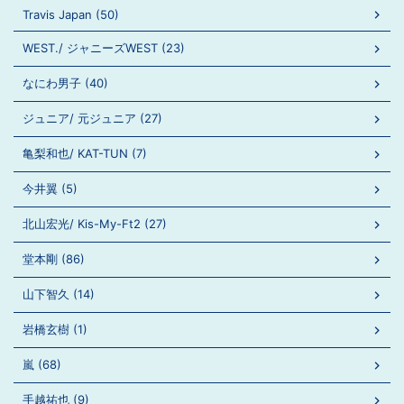
Travis Japan (50)
WEST./ ジャニーズWEST (23)
なにわ男子 (40)
ジュニア/ 元ジュニア (27)
亀梨和也/ KAT-TUN (7)
今井翼 (5)
北山宏光/ Kis-My-Ft2 (27)
堂本剛 (86)
山下智久 (14)
岩橋玄樹 (1)
嵐 (68)
手越祐也 (9)