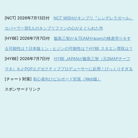
[NCT] 2026年7月13日付
NCT WISHがキンプリ『シンデレラガール』
カバーで一部5人のキンプリファンの心がえぐられた件
[HYBE] 2026年7月7日付
飯島三智が＆TEAMやaoenの格差売りをす
る可能性は？日本版ミン・ヒジンの可能性は？HYBE スタエン買収は？
[HYBE] 2026年7月7日付
HYBE JAPANが飯島三智（元SMAPチーフ
マネ）をJ-POPエグゼクティブプロデューサーに起用！びっくりすぎる
[チャート対策]
初心者向けビルボード対策（Web版）
スポンサードリンク