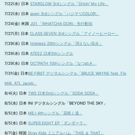
7/22(水) 日本
STARGLOW 3rdシングル「Drivin’ My Life」
7/22(水) 日本
aoen 3rdシングル「ハジマリCOLOR」
7/24(金) 米国
JO1 「WHATCHA DOIN」先行配信
7/27(月) 日本
CLASS SEVEN 3rdシングル「アイノーヒーロー」
7/29(水) 日本
timelesz 29thシングル「消えない花火」
7/29(水) 日本
ATEEZ 日本5thシングル
7/29(水) 日本
OCTPATH 10thシングル「なつめき」
7/31(金) 日本
BE:FIRST デジタルシングル「BRUCE WAYNE feat. Flo
Milli, ATL Jacob」
8/4(火) 日本
TWS 日本2ndシングル「SODA SODA」
8/5(水) 日本 INI デジタルシングル「BEYOND THE SKY」
8/5(水) 日本
ME:I 4thシングル「花咲く道」
8/5(水) 日本
SUPER EIGHT EP「ダンダーラ」
8/7(金) 韓国
Stray Kids ミニアルバム「THIS ＆ THAT」