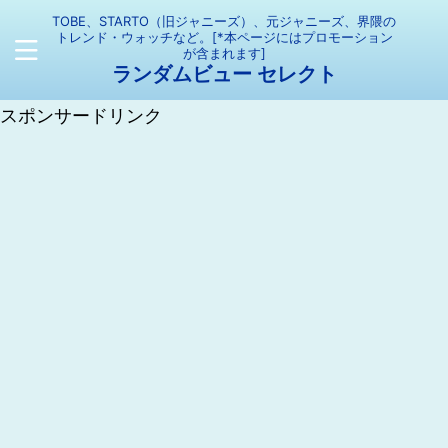
TOBE、STARTO（旧ジャニーズ）、元ジャニーズ、界隈の
トレンド・ウォッチなど。[*本ページにはプロモーション
が含まれます]
ランダムビュー セレクト
スポンサードリンク