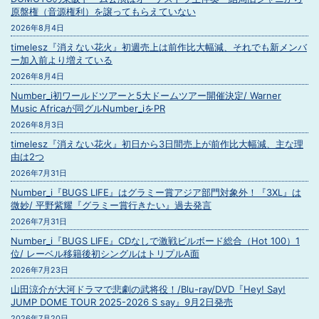
原盤権（音源権利）を譲ってもらえていない
2026年8月4日
timelesz『消えない花火』初週売上は前作比大幅減、それでも新メンバ
ー加入前より増えている
2026年8月4日
Number_i初ワールドツアーと5大ドームツアー開催決定/ Warner
Music Africaが同グルNumber_iをPR
2026年8月3日
timelesz『消えない花火』初日から3日間売上が前作比大幅減、主な理
由は2つ
2026年7月31日
Number_i『BUGS LIFE』はグラミー賞アジア部門対象外！『3XL』は
微妙/ 平野紫耀『グラミー賞行きたい』過去発言
2026年7月31日
Number_i『BUGS LIFE』CDなしで激戦ビルボード総合（Hot 100）1
位/ レーベル移籍後初シングルはトリプルA面
2026年7月23日
山田涼介が大河ドラマで悲劇の武将役！/Blu-ray/DVD『Hey! Say!
JUMP DOME TOUR 2025-2026 S say』9月2日発売
2026年7月20日