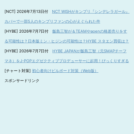
[NCT] 2026年7月13日付
NCT WISHがキンプリ『シンデレラガール』
カバーで一部5人のキンプリファンの心がえぐられた件
[HYBE] 2026年7月7日付
飯島三智が＆TEAMやaoenの格差売りをす
る可能性は？日本版ミン・ヒジンの可能性は？HYBE スタエン買収は？
[HYBE] 2026年7月7日付
HYBE JAPANが飯島三智（元SMAPチーフ
マネ）をJ-POPエグゼクティブプロデューサーに起用！びっくりすぎる
[チャート対策]
初心者向けビルボード対策（Web版）
スポンサードリンク