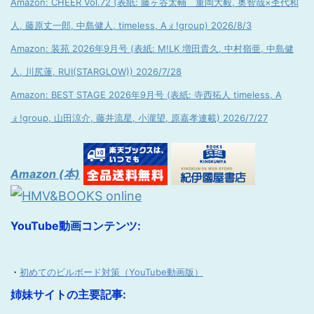
Amazon: CHEER Vol.72 (表紙: 藤ヶ谷太輔 重岡大毅, 奥智哉×杢代和
人, 藤原丈一郎, 中島健人, timeless, Aぇ!group) 2026/8/3
Amazon: 装苑 2026年9月号 (表紙: M!LK 増田貴久, 中村嶺亜, 中島健
人, 川尻蓮, RUI(STARGLOW)) 2026/7/28
Amazon: BEST STAGE 2026年9月号 (表紙: 寺西拓人 timeless, A
ぇ!group, 山田涼介, 藤井流星, 小瀧望, 原嘉孝連載) 2026/7/27
Amazon (本)
YouTube動画コンテンツ:
・
初めてのビルボード対策（YouTube動画版）
姉妹サイトの主要記事: