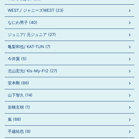
WEST./ ジャニーズWEST (23)
なにわ男子 (40)
ジュニア/ 元ジュニア (27)
亀梨和也/ KAT-TUN (7)
今井翼 (5)
北山宏光/ Kis-My-Ft2 (27)
堂本剛 (86)
山下智久 (14)
岩橋玄樹 (1)
嵐 (68)
手越祐也 (9)