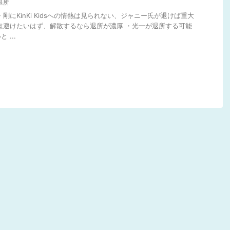
退所
・剛にKinKi Kidsへの情熱は見られない、ジャニー氏が退けば重大
は避けたいはず、解散するなら退所が濃厚 ・光一が退所する可能
...