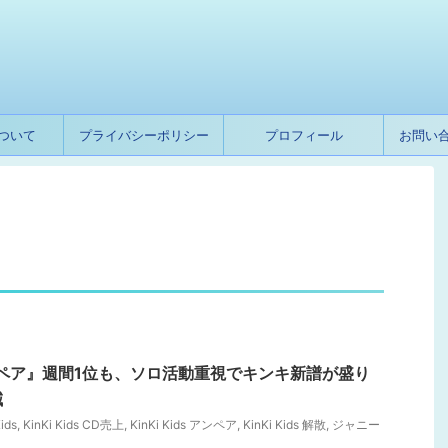
ついて
プライバシーポリシー
プロフィール
お問い
『アン/ペア』週間1位も、ソロ活動重視でキンキ新譜が盛り
減
Kids
,
KinKi Kids CD売上
,
KinKi Kids アンペア
,
KinKi Kids 解散
,
ジャニー