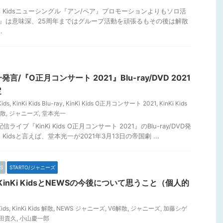
nKi Kidsニューシングル『アン/ペア』プロモーションよりもソロ活
ア』は意味深、25周年まではグループ活動を頑張るもその後は解散
.
光一発言/『O正月コンサート 2021』Blu-ray/DVD 2021
定
Kids
,
KinKi Kids Blu-ray
,
KinKi Kids O正月コンサート 2021
,
KinKi Kids
解散
,
ジャニーズ
,
堂本光一
イブ『KinKi Kids O正月コンサート 2021』のBlu-ray/DVD発
i Kidsと言えば、堂本光一が2021年3月13日の帝国劇 ...
S
STARTO/ジャニーズ
inKi KidsとNEWSの今後について思うこと（個人的
Kids
,
KinKi Kids 解散
,
NEWS ジャニーズ
,
V6解散
,
ジャニーズ
,
加藤シゲ
田貴久
,
小山慶一郎