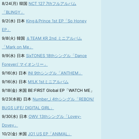
8/24(月) 韓国
NCT 127 7thフルアルバム
「BLINGY」
9/2(水) 日本
King＆Prince 1st EP「So Honey
EP」
9/8(火) 韓国
＆TEAM KR 2nd ミニアルバム
「Mark on Me」
9/9(水) 日本
SixTONES 18thシングル「Dance
Forever/ マイオンリー」
9/16(水) 日本
INI 9thシングル「ANTHEM」
9/16(水) 日本
M!LK 1stミニアルバム
9/18(金) 米国 BE:FIRST Global EP「WATCH ME」
9/23(水祝) 日本
Number_i 4thシングル「REBON/
BUGS LIFE/ DIGITAL GIRL」
9/30(水) 日本
OWV 13thシングル「Lovey-
Dovey」
10/2(金) 米国
JO1 US EP「ANIMAL」