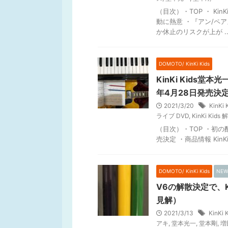
（目次）・TOP ・ Ki
動に熱意 ・『アン/ペ
か休止のリスクが上が ..
DOMOTO/ KinKi Kids
KinKi Kids堂本
年4月28日発売決
2021/3/20
KinKi 
ライブ DVD
,
KinKi Kids 
（目次）・TOP ・初の配信ラ
売決定 ・商品情報 KinK
DOMOTO/ KinKi Kids
NEW
V6の解散決定で、K
見解）
2021/3/13
KinKi 
アキ
,
堂本光一
,
堂本剛
,
増