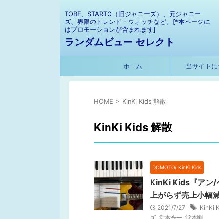
TOBE、STARTO（旧ジャニーズ）、元ジャニー
ズ、界隈のトレンド・ウォッチなど。[*本ページに
はプロモーションが含まれます]
ランダムビュー セレクト
ホーム
当サイトに
HOME
>
KinKi Kids 解散
KinKi Kids 解散
DOMOTO/ KinKi Kids
KinKi Kids
上がらず売上小幅
2021/7/27
KinKi 
ズ
,
堂本光一
,
堂本剛