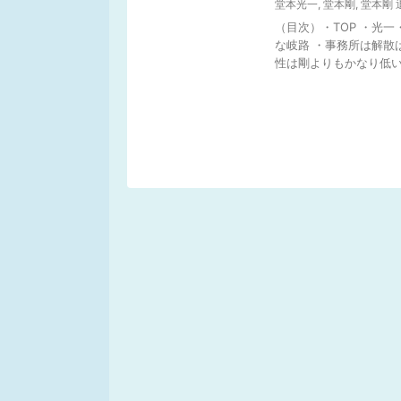
堂本光一
,
堂本剛
,
堂本剛 
（目次）・TOP ・光一
な岐路 ・事務所は解散
性は剛よりもかなり低いと 