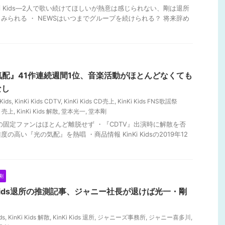
nKi Kids―2人で歌い続けてほしいが熱意は感じられない、剛は退所
みられる ・ NEWSはいつまでグループを続けられる？ 将来辞め
『光の気配』41作連続週間1位、音楽活動がほとんどなくても
なし
 Kids
,
KinKi Kids CDTV
,
KinKi Kids CD売上
,
KinKi Kids FNS歌謡祭
配 売上
,
KinKi Kids 解散
,
堂本光一
,
堂本剛
年の固定ファンはほとんど離脱せず ・『CDTV』出演時に解散を否
の高い『光の気配』を熱唱 ・商品情報 KinKi Kidsの2019年12
剛
 Kids退所の推測記事、ジャニー社長が退けば光一・剛
ds
,
KinKi Kids 解散
,
KinKi Kids 退所
,
ジャニーズ事務所
,
ジャニー喜多川
,