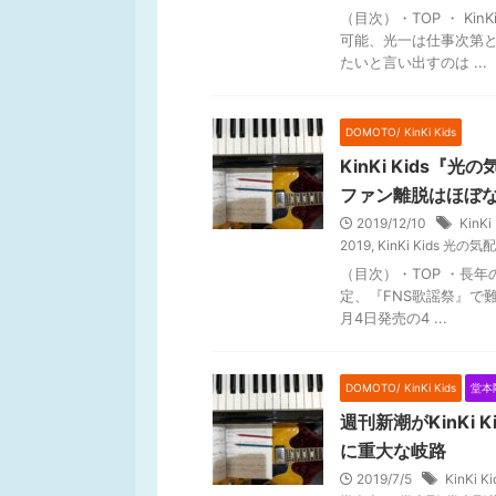
（目次）・TOP ・ Ki
可能、光一は仕事次第と
たいと言い出すのは ...
DOMOTO/ KinKi Kids
KinKi Kids
ファン離脱はほぼ
2019/12/10
KinKi
2019
,
KinKi Kids 光の気
（目次）・TOP ・長
定、『FNS歌謡祭』で難度
月4日発売の4 ...
DOMOTO/ KinKi Kids
堂本
週刊新潮がKinKi
に重大な岐路
2019/7/5
KinKi Ki