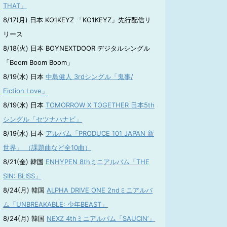
THAT」
8/17(月) 日本 KO1KEYZ 「KO1KEYZ」先行配信リ
リース
8/18(火) 日本 BOYNEXTDOOR デジタルシングル
「Boom Boom Boom」
8/19(水) 日本
中島健人 3rdシングル「鬼事/
Fiction Love」
8/19(水) 日本
TOMORROW X TOGETHER 日本5th
シングル「セツナハナビ」
8/19(水) 日本
アルバム「PRODUCE 101 JAPAN 新
世界」 （課題曲など全10曲）
8/21(金) 韓国
ENHYPEN 8thミニアルバム「THE
SIN: BLISS」
8/24(月) 韓国
ALPHA DRIVE ONE 2ndミニアルバ
ム「UNBREAKABLE: 少年BEAST」
8/24(月) 韓国
NEXZ 4thミニアルバム「SAUCIN’」