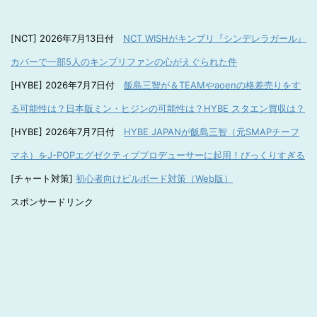
[NCT] 2026年7月13日付
NCT WISHがキンプリ『シンデレラガール』
カバーで一部5人のキンプリファンの心がえぐられた件
[HYBE] 2026年7月7日付
飯島三智が＆TEAMやaoenの格差売りをす
る可能性は？日本版ミン・ヒジンの可能性は？HYBE スタエン買収は？
[HYBE] 2026年7月7日付
HYBE JAPANが飯島三智（元SMAPチーフ
マネ）をJ-POPエグゼクティブプロデューサーに起用！びっくりすぎる
[チャート対策]
初心者向けビルボード対策（Web版）
スポンサードリンク