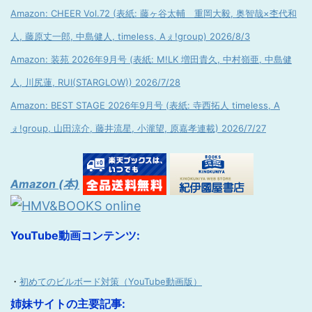
Amazon: CHEER Vol.72 (表紙: 藤ヶ谷太輔 重岡大毅, 奥智哉×杢代和
人, 藤原丈一郎, 中島健人, timeless, Aぇ!group) 2026/8/3
Amazon: 装苑 2026年9月号 (表紙: M!LK 増田貴久, 中村嶺亜, 中島健
人, 川尻蓮, RUI(STARGLOW)) 2026/7/28
Amazon: BEST STAGE 2026年9月号 (表紙: 寺西拓人 timeless, A
ぇ!group, 山田涼介, 藤井流星, 小瀧望, 原嘉孝連載) 2026/7/27
Amazon (本)
YouTube動画コンテンツ:
・
初めてのビルボード対策（YouTube動画版）
姉妹サイトの主要記事: