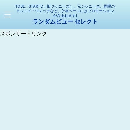
TOBE、STARTO（旧ジャニーズ）、元ジャニーズ、界隈の
トレンド・ウォッチなど。[*本ページにはプロモーション
が含まれます]
ランダムビュー セレクト
スポンサードリンク