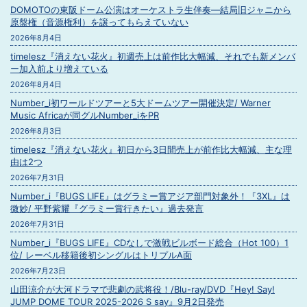
DOMOTOの東阪ドーム公演はオーケストラ生伴奏―結局旧ジャニから
原盤権（音源権利）を譲ってもらえていない
2026年8月4日
timelesz『消えない花火』初週売上は前作比大幅減、それでも新メンバ
ー加入前より増えている
2026年8月4日
Number_i初ワールドツアーと5大ドームツアー開催決定/ Warner
Music Africaが同グルNumber_iをPR
2026年8月3日
timelesz『消えない花火』初日から3日間売上が前作比大幅減、主な理
由は2つ
2026年7月31日
Number_i『BUGS LIFE』はグラミー賞アジア部門対象外！『3XL』は
微妙/ 平野紫耀『グラミー賞行きたい』過去発言
2026年7月31日
Number_i『BUGS LIFE』CDなしで激戦ビルボード総合（Hot 100）1
位/ レーベル移籍後初シングルはトリプルA面
2026年7月23日
山田涼介が大河ドラマで悲劇の武将役！/Blu-ray/DVD『Hey! Say!
JUMP DOME TOUR 2025-2026 S say』9月2日発売