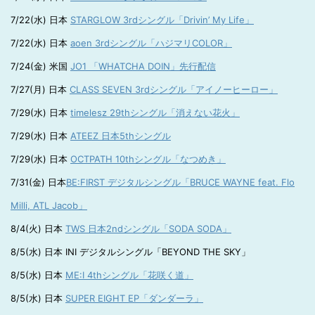
7/22(水) 日本
STARGLOW 3rdシングル「Drivin’ My Life」
7/22(水) 日本
aoen 3rdシングル「ハジマリCOLOR」
7/24(金) 米国
JO1 「WHATCHA DOIN」先行配信
7/27(月) 日本
CLASS SEVEN 3rdシングル「アイノーヒーロー」
7/29(水) 日本
timelesz 29thシングル「消えない花火」
7/29(水) 日本
ATEEZ 日本5thシングル
7/29(水) 日本
OCTPATH 10thシングル「なつめき」
7/31(金) 日本
BE:FIRST デジタルシングル「BRUCE WAYNE feat. Flo
Milli, ATL Jacob」
8/4(火) 日本
TWS 日本2ndシングル「SODA SODA」
8/5(水) 日本 INI デジタルシングル「BEYOND THE SKY」
8/5(水) 日本
ME:I 4thシングル「花咲く道」
8/5(水) 日本
SUPER EIGHT EP「ダンダーラ」