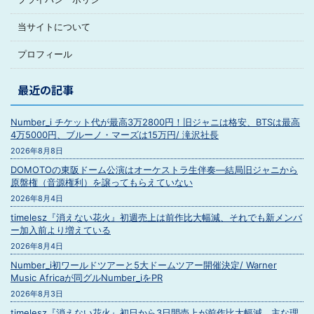
当サイトについて
プロフィール
最近の記事
Number_i チケット代が最高3万2800円！旧ジャニは格安、BTSは最高
4万5000円、ブルーノ・マーズは15万円/ 滝沢社長
2026年8月8日
DOMOTOの東阪ドーム公演はオーケストラ生伴奏―結局旧ジャニから
原盤権（音源権利）を譲ってもらえていない
2026年8月4日
timelesz『消えない花火』初週売上は前作比大幅減、それでも新メンバ
ー加入前より増えている
2026年8月4日
Number_i初ワールドツアーと5大ドームツアー開催決定/ Warner
Music Africaが同グルNumber_iをPR
2026年8月3日
timelesz『消えない花火』初日から3日間売上が前作比大幅減、主な理