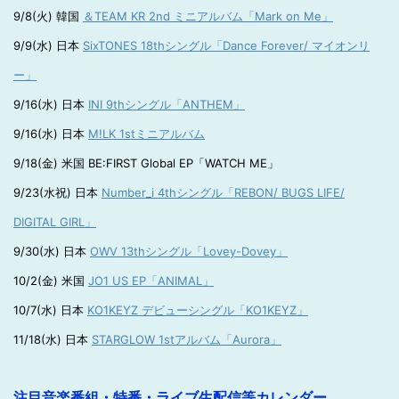
9/8(火) 韓国
＆TEAM KR 2nd ミニアルバム「Mark on Me」
9/9(水) 日本
SixTONES 18thシングル「Dance Forever/ マイオンリ
ー」
9/16(水) 日本
INI 9thシングル「ANTHEM」
9/16(水) 日本
M!LK 1stミニアルバム
9/18(金) 米国 BE:FIRST Global EP「WATCH ME」
9/23(水祝) 日本
Number_i 4thシングル「REBON/ BUGS LIFE/
DIGITAL GIRL」
9/30(水) 日本
OWV 13thシングル「Lovey-Dovey」
10/2(金) 米国
JO1 US EP「ANIMAL」
10/7(水) 日本
KO1KEYZ デビューシングル「KO1KEYZ」
11/18(水) 日本
STARGLOW 1stアルバム「Aurora」
注目音楽番組・特番・ライブ生配信等カレンダー