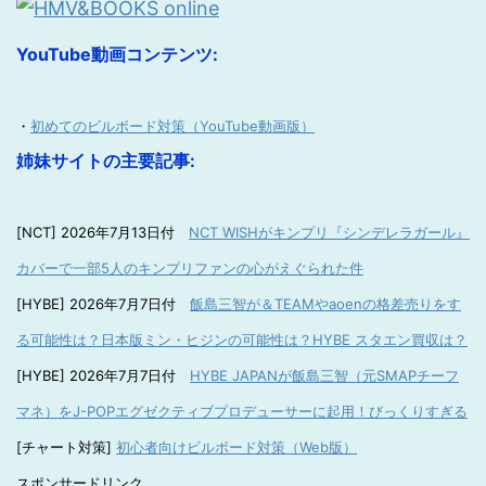
YouTube動画コンテンツ:
・
初めてのビルボード対策（YouTube動画版）
姉妹サイトの主要記事:
[NCT] 2026年7月13日付
NCT WISHがキンプリ『シンデレラガール』
カバーで一部5人のキンプリファンの心がえぐられた件
[HYBE] 2026年7月7日付
飯島三智が＆TEAMやaoenの格差売りをす
る可能性は？日本版ミン・ヒジンの可能性は？HYBE スタエン買収は？
[HYBE] 2026年7月7日付
HYBE JAPANが飯島三智（元SMAPチーフ
マネ）をJ-POPエグゼクティブプロデューサーに起用！びっくりすぎる
[チャート対策]
初心者向けビルボード対策（Web版）
スポンサードリンク