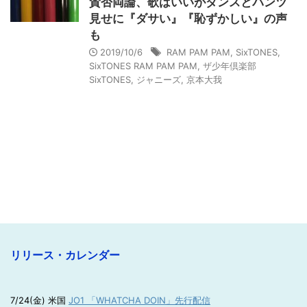
賛否両論、歌はいいがダンスとパンツ
見せに『ダサい』『恥ずかしい』の声
も
2019/10/6
RAM PAM PAM
,
SixTONES
,
SixTONES RAM PAM PAM
,
ザ少年倶楽部
SixTONES
,
ジャニーズ
,
京本大我
リリース・カレンダー
7/24(金) 米国
JO1 「WHATCHA DOIN」先行配信