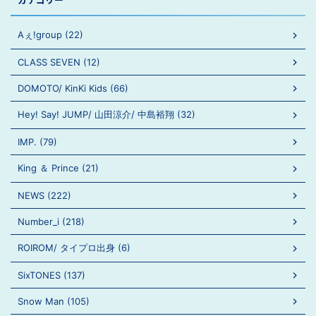
Aぇ!group (22)
CLASS SEVEN (12)
DOMOTO/ KinKi Kids (66)
Hey! Say! JUMP/ 山田涼介/ 中島裕翔 (32)
IMP. (79)
King ＆ Prince (21)
NEWS (222)
Number_i (218)
ROIROM/ タイプロ出身 (6)
SixTONES (137)
Snow Man (105)