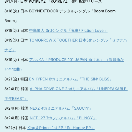
8/17(月) 日本 KO1KEYZ 「KO1KEYZ」先行配信リリース
8/18(火) 日本 BOYNEXTDOOR デジタルシングル「Boom Boom
Boom」
8/19(水) 日本
中島健人 3rdシングル「鬼事/ Fiction Love」
8/19(水) 日本
TOMORROW X TOGETHER 日本5thシングル「セツナハ
ナビ」
8/19(水) 日本
アルバム「PRODUCE 101 JAPAN 新世界」 （課題曲な
ど全10曲）
8/21(金) 韓国
ENHYPEN 8thミニアルバム「THE SIN: BLISS」
8/24(月) 韓国
ALPHA DRIVE ONE 2ndミニアルバム「UNBREAKABLE:
少年BEAST」
8/24(月) 韓国
NEXZ 4thミニアルバム「SAUCIN’」
8/24(月) 韓国
NCT 127 7thフルアルバム「BLINGY」
9/2(水) 日本
King＆Prince 1st EP「So Honey EP」