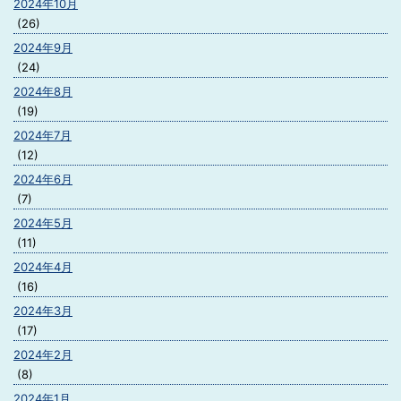
2024年10月
(26)
2024年9月
(24)
2024年8月
(19)
2024年7月
(12)
2024年6月
(7)
2024年5月
(11)
2024年4月
(16)
2024年3月
(17)
2024年2月
(8)
2024年1月