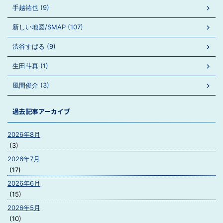
手越祐也 (9)
新しい地図/SMAP (107)
渋谷すばる (9)
生田斗真 (1)
風間俊介 (3)
過去記事アーカイブ
2026年8月
(3)
2026年7月
(17)
2026年6月
(15)
2026年5月
(10)