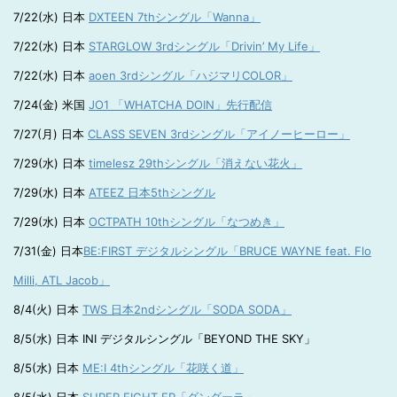
7/22(水) 日本
DXTEEN 7thシングル「Wanna」
7/22(水) 日本
STARGLOW 3rdシングル「Drivin’ My Life」
7/22(水) 日本
aoen 3rdシングル「ハジマリCOLOR」
7/24(金) 米国
JO1 「WHATCHA DOIN」先行配信
7/27(月) 日本
CLASS SEVEN 3rdシングル「アイノーヒーロー」
7/29(水) 日本
timelesz 29thシングル「消えない花火」
7/29(水) 日本
ATEEZ 日本5thシングル
7/29(水) 日本
OCTPATH 10thシングル「なつめき」
7/31(金) 日本
BE:FIRST デジタルシングル「BRUCE WAYNE feat. Flo
Milli, ATL Jacob」
8/4(火) 日本
TWS 日本2ndシングル「SODA SODA」
8/5(水) 日本 INI デジタルシングル「BEYOND THE SKY」
8/5(水) 日本
ME:I 4thシングル「花咲く道」