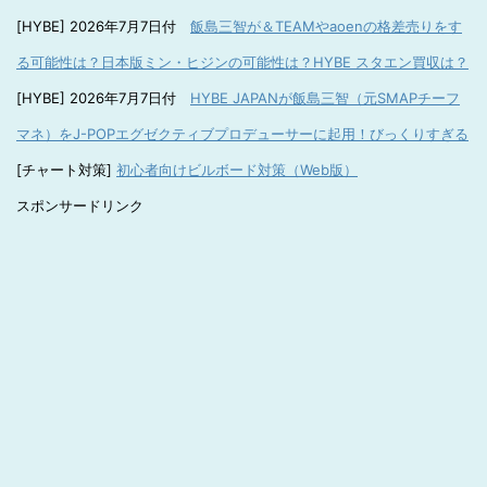
[HYBE] 2026年7月7日付
飯島三智が＆TEAMやaoenの格差売りをす
る可能性は？日本版ミン・ヒジンの可能性は？HYBE スタエン買収は？
[HYBE] 2026年7月7日付
HYBE JAPANが飯島三智（元SMAPチーフ
マネ）をJ-POPエグゼクティブプロデューサーに起用！びっくりすぎる
[チャート対策]
初心者向けビルボード対策（Web版）
スポンサードリンク