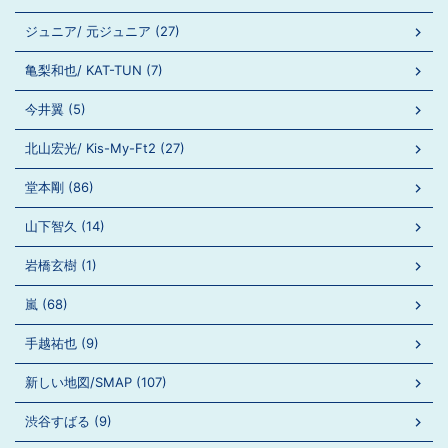
ジュニア/ 元ジュニア (27)
亀梨和也/ KAT-TUN (7)
今井翼 (5)
北山宏光/ Kis-My-Ft2 (27)
堂本剛 (86)
山下智久 (14)
岩橋玄樹 (1)
嵐 (68)
手越祐也 (9)
新しい地図/SMAP (107)
渋谷すばる (9)