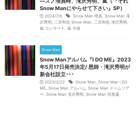
―スノ増員時、滝沢秀明、嵐（『それ
Snow Manにやらせて下さい』SP）
2024/7/6
Snow Man 増員
,
Snow Man 滝
沢秀明
,
二宮和也 Snow Man
,
二宮和也 滝沢秀明
,
嵐 コンサート
,
嵐 今後
Snow Man
Snow Manアルバム『I DO ME』2023
年5月17日発売決定/ 恩師・滝沢秀明が
新会社設立･･･
2023/3/22
Snow Man
,
Snow Man i DO
ME
,
Snow Man アルバム
,
Snow Man ドームツア
ー
,
Snow Man 滝沢秀明
,
Snow Man 目黒蓮