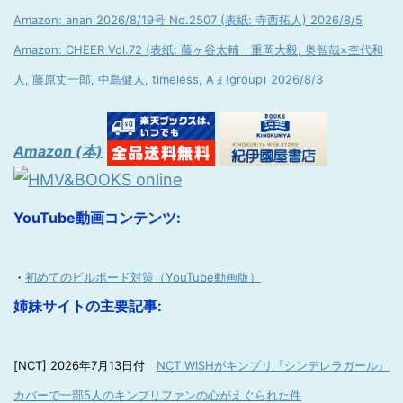
Amazon: anan 2026/8/19号 No.2507 (表紙: 寺西拓人) 2026/8/5
Amazon: CHEER Vol.72 (表紙: 藤ヶ谷太輔 重岡大毅, 奥智哉×杢代和
人, 藤原丈一郎, 中島健人, timeless, Aぇ!group) 2026/8/3
Amazon (本)
YouTube動画コンテンツ:
・
初めてのビルボード対策（YouTube動画版）
姉妹サイトの主要記事:
[NCT] 2026年7月13日付
NCT WISHがキンプリ『シンデレラガール』
カバーで一部5人のキンプリファンの心がえぐられた件