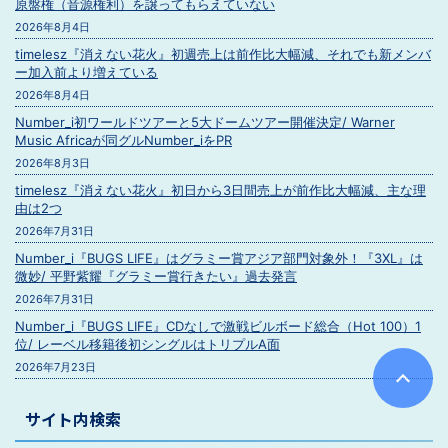
原盤権（音源権利）を譲ってもらえていない
2026年8月4日
timelesz『消えない花火』初週売上は前作比大幅減、それでも新メンバ
ー加入前より増えている
2026年8月4日
Number_i初ワールドツアーと5大ドームツアー開催決定/ Warner
Music Africaが同グルNumber_iをPR
2026年8月3日
timelesz『消えない花火』初日から3日間売上が前作比大幅減、主な理
由は2つ
2026年7月31日
Number_i『BUGS LIFE』はグラミー賞アジア部門対象外！『3XL』は
微妙/ 平野紫耀『グラミー賞行きたい』過去発言
2026年7月31日
Number_i『BUGS LIFE』CDなしで激戦ビルボード総合（Hot 100）1
位/ レーベル移籍後初シングルはトリプルA面
2026年7月23日
サイト内検索