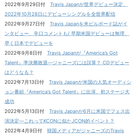
2022年9月29日付
Travis Japanが世界デビュー決定、
2022年10月28日にデビューシングルを全世界配信
2022年9月27日付
Travis Japanを米ビルボード誌がイ
ンタビュー、辛口コメントも/ 早期米国デビューは無理、
早く日本でデビューを
2022年9月8日付
Travis Japanが『America’s Got
Talent』準決勝敗退―ジャニーズには誤算？ CDデビュー
はどうなる？
2022年7月13日付
Travis Japanが米国の人気オーディシ
ョン番組『America’s Got Talent』に出演、初ステージ大
成功
2022年5月13日付
Travis Japanが6月に米国でフェス出
演決定―これってKCONに似たJCON的イベント？
2022年4月9日付
韓国メディアがジャニーズのTravis