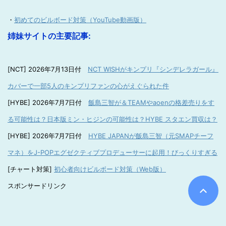
・
初めてのビルボード対策（YouTube動画版）
姉妹サイトの主要記事:
[NCT] 2026年7月13日付
NCT WISHがキンプリ『シンデレラガール』
カバーで一部5人のキンプリファンの心がえぐられた件
[HYBE] 2026年7月7日付
飯島三智が＆TEAMやaoenの格差売りをす
る可能性は？日本版ミン・ヒジンの可能性は？HYBE スタエン買収は？
[HYBE] 2026年7月7日付
HYBE JAPANが飯島三智（元SMAPチーフ
マネ）をJ-POPエグゼクティブプロデューサーに起用！びっくりすぎる
[チャート対策]
初心者向けビルボード対策（Web版）
スポンサードリンク