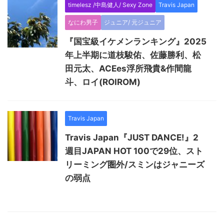
timelesz /中島健人/ Sexy Zone
Travis Japan
なにわ男子
ジュニア/ 元ジュニア
『国宝級イケメンランキング』2025
年上半期に道枝駿佑、佐藤勝利、松
田元太、ACEes浮所飛貴&作間龍
斗、ロイ(ROIROM)
Travis Japan
Travis Japan『JUST DANCE!』2
週目JAPAN HOT 100で29位、スト
リーミング圏外/スミンはジャニーズ
の弱点