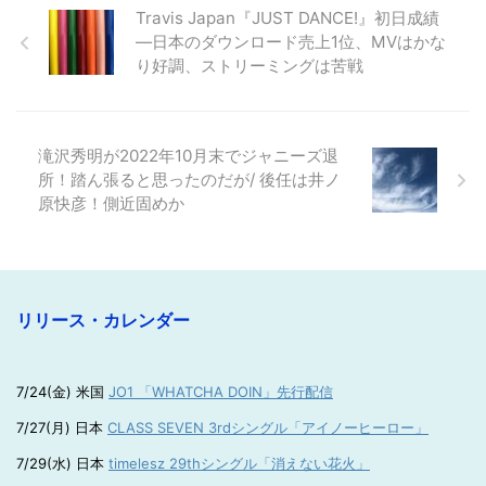
Travis Japan『JUST DANCE!』初日成績
―日本のダウンロード売上1位、MVはかな
り好調、ストリーミングは苦戦
滝沢秀明が2022年10月末でジャニーズ退
所！踏ん張ると思ったのだが/ 後任は井ノ
原快彦！側近固めか
リリース・カレンダー
7/24(金) 米国
JO1 「WHATCHA DOIN」先行配信
7/27(月) 日本
CLASS SEVEN 3rdシングル「アイノーヒーロー」
7/29(水) 日本
timelesz 29thシングル「消えない花火」