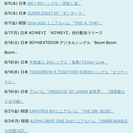
8/5(水) 日本
ME:I 4thシングル「花咲く道」
8/5(水) 日本
SUPER EIGHT EP「ダンダーラ」
8/7(金) 韓国
Stray Kids ミニアルバム「THIS ＆ THAT」
8/17(月) 日本 KO1KEYZ 「KO1KEYZ」先行配信リリース
8/18(火) 日本 BOYNEXTDOOR デジタルシングル「Boom Boom
Boom」
8/19(水) 日本
中島健人 3rdシングル「鬼事/ Fiction Love」
8/19(水) 日本
TOMORROW X TOGETHER 日本5thシングル「セツナハ
ナビ」
8/19(水) 日本
アルバム「PRODUCE 101 JAPAN 新世界」 （課題曲な
ど全10曲）
8/21(金) 韓国
ENHYPEN 8thミニアルバム「THE SIN: BLISS」
8/24(月) 韓国
ALPHA DRIVE ONE 2ndミニアルバム「UNBREAKABLE:
少年BEAST」