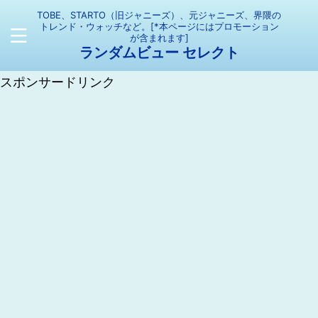
TOBE、STARTO（旧ジャニーズ）、元ジャニーズ、界隈の
トレンド・ウォッチなど。[*本ページにはプロモーション
が含まれます]
ランダムビュー セレクト
スポンサードリンク