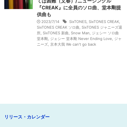
ては困難（文春）/ニューシングル
『CREAK』に全員のソロ曲、堂本剛提
供曲も
2023/7/14
SixTONES
,
SixTONES CREAK
,
SixTONES CREAK ソロ曲
,
SixTONES ジャニーズ退
所
,
SixTONES 新曲
,
Snow Man
,
ジェシー ソロ曲
堂本剛
,
ジェシー 堂本剛 Never Ending Love
,
ジャ
ニーズ
,
京本大我 We can't go back
リリース・カレンダー