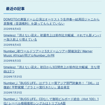
最近の記事
DOMOTOの東阪ドーム公演はオーケストラ生伴奏―結局旧ジャニから
原盤権（音源権利）を譲ってもらえていない
2026年8月4日
timelesz『消えない花火』初週売上は前作比大幅減、それでも新メンバ
ー加入前より増えている
2026年8月4日
Number_i初ワールドツアーと5大ドームツアー開催決定/ Warner
Music Africaが同グルNumber_iをPR
2026年8月3日
timelesz『消えない花火』初日から3日間売上が前作比大幅減、主な理
由は2つ
2026年7月31日
Number_i『BUGS LIFE』はグラミー賞アジア部門対象外！『3XL』は
微妙/ 平野紫耀『グラミー賞行きたい』過去発言
2026年7月31日
Number_i『BUGS LIFE』CDなしで激戦ビルボード総合（Hot 100）1
位/ レーベル移籍後初シングルはトリプルA面