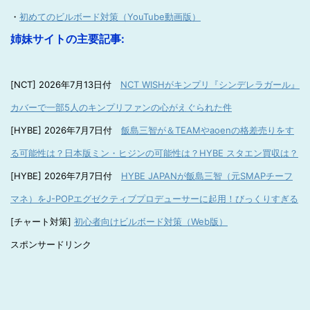
・
初めてのビルボード対策（YouTube動画版）
姉妹サイトの主要記事:
[NCT] 2026年7月13日付
NCT WISHがキンプリ『シンデレラガール』
カバーで一部5人のキンプリファンの心がえぐられた件
[HYBE] 2026年7月7日付
飯島三智が＆TEAMやaoenの格差売りをす
る可能性は？日本版ミン・ヒジンの可能性は？HYBE スタエン買収は？
[HYBE] 2026年7月7日付
HYBE JAPANが飯島三智（元SMAPチーフ
マネ）をJ-POPエグゼクティブプロデューサーに起用！びっくりすぎる
[チャート対策]
初心者向けビルボード対策（Web版）
スポンサードリンク