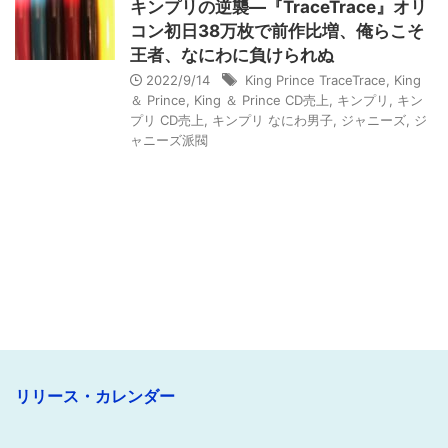
キンプリの逆襲―『TraceTrace』オリ
コン初日38万枚で前作比増、俺らこそ
王者、なにわに負けられぬ
2022/9/14
King Prince TraceTrace
,
King
＆ Prince
,
King ＆ Prince CD売上
,
キンプリ
,
キン
プリ CD売上
,
キンプリ なにわ男子
,
ジャニーズ
,
ジ
ャニーズ派閥
リリース・カレンダー