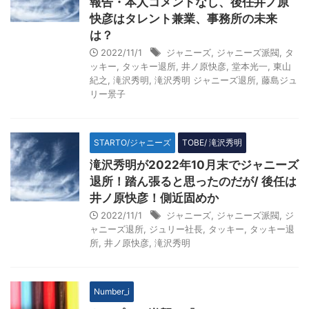
報告・本人コメントなし、後任井ノ原
快彦はタレント兼業、事務所の未来
は？
2022/11/1
ジャニーズ
,
ジャニーズ派閥
,
タ
ッキー
,
タッキー退所
,
井ノ原快彦
,
堂本光一
,
東山
紀之
,
滝沢秀明
,
滝沢秀明 ジャニーズ退所
,
藤島ジュ
リー景子
STARTO/ジャニーズ
TOBE/ 滝沢秀明
滝沢秀明が2022年10月末でジャニーズ
退所！踏ん張ると思ったのだが/ 後任は
井ノ原快彦！側近固めか
2022/11/1
ジャニーズ
,
ジャニーズ派閥
,
ジ
ャニーズ退所
,
ジュリー社長
,
タッキー
,
タッキー退
所
,
井ノ原快彦
,
滝沢秀明
Number_i