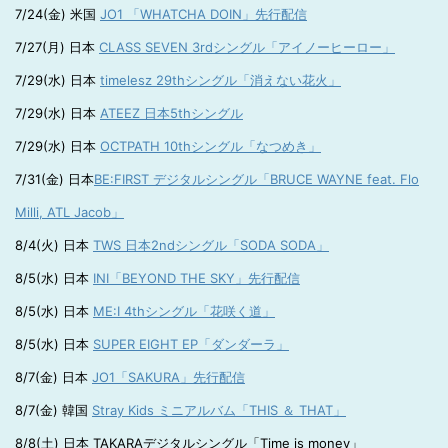
7/24(金) 米国
JO1 「WHATCHA DOIN」先行配信
7/27(月) 日本
CLASS SEVEN 3rdシングル「アイノーヒーロー」
7/29(水) 日本
timelesz 29thシングル「消えない花火」
7/29(水) 日本
ATEEZ 日本5thシングル
7/29(水) 日本
OCTPATH 10thシングル「なつめき」
7/31(金) 日本
BE:FIRST デジタルシングル「BRUCE WAYNE feat. Flo
Milli, ATL Jacob」
8/4(火) 日本
TWS 日本2ndシングル「SODA SODA」
8/5(水) 日本
INI「BEYOND THE SKY」先行配信
8/5(水) 日本
ME:I 4thシングル「花咲く道」
8/5(水) 日本
SUPER EIGHT EP「ダンダーラ」
8/7(金) 日本
JO1「SAKURA」先行配信
8/7(金) 韓国
Stray Kids ミニアルバム「THIS ＆ THAT」
8/8(土) 日本 TAKARAデジタルシングル「Time is money」