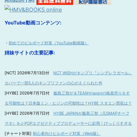
Amazon (本)
YouTube動画コンテンツ:
・
初めてのビルボード対策（YouTube動画版）
姉妹サイトの主要記事:
[NCT] 2026年7月13日付
NCT WISHがキンプリ『シンデレラガール』
カバーで一部5人のキンプリファンの心がえぐられた件
[HYBE] 2026年7月7日付
飯島三智が＆TEAMやaoenの格差売りをす
る可能性は？日本版ミン・ヒジンの可能性は？HYBE スタエン買収は？
[HYBE] 2026年7月7日付
HYBE JAPANが飯島三智（元SMAPチーフ
マネ）をJ-POPエグゼクティブプロデューサーに起用！びっくりすぎる
[チャート対策]
初心者向けビルボード対策（Web版）