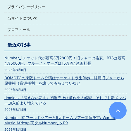
プライバシーポリシー
当サイトについて
プロフィール
最近の記事
Number_i チケット代が最高3万2800円！旧ジャニは格安、BTSは最高
4万5000円、ブルーノ・マーズは15万円/ 滝沢社長
2026年8月8日
DOMOTOの東阪ドーム公演はオーケストラ生伴奏―結局旧ジャニから
原盤権（音源権利）を譲ってもらえていない
2026年8月4日
timelesz『消えない花火』初週売上は前作比大幅減、それでも新メンバ
ー加入前より増えている
2026年8月4日
Number_i初ワールドツアーと5大ドームツアー開催決定/ Warner
Music Africaが同グルNumber_iをPR
2026年8月3日